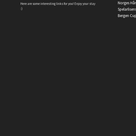
Norges Hå
Here are some interesting links for you! Enjoy your stay
:)
Spelarlisen
Bergen Cu