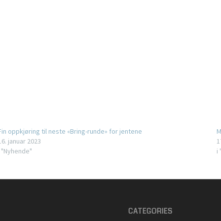
Fin oppkjøring til neste «Bring-runde» for jentene
M
16. januar 2023
1
i "Nyhende"
i
CATEGORIES