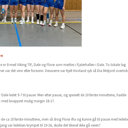
en
pe nr 8 med Viking TIF, Dale og Florø som møttes i Fjalerhallen i Dale. To lokale lag
her var det vinn eller forsvinn. Dessverre var Kjell Hovland syk så Dia Midjord overtok
ale ledet 9-7 til pause. Men etter pause, og spesielt de 10 første minuttene, hadde
nt med knappest mulig margin 18-17.
de ca 10 første minuttene, men så drog Florø ifra og kunne gå til pause med ledels
ng var ledelsen krympet til 19-16, skulle det likevel ikke gå veien?