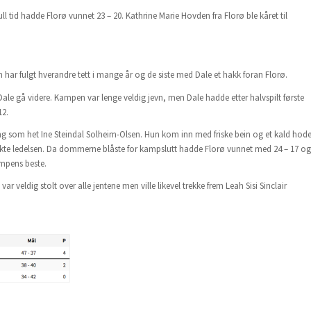
 tid hadde Florø vunnet 23 – 20. Kathrine Marie Hovden fra Florø ble kåret til
ar fulgt hverandre tett i mange år og de siste med Dale et hakk foran Florø.
 Dale gå videre. Kampen var lenge veldig jevn, men Dale hadde etter halvspilt første
12.
g som het Ine Steindal Solheim-Olsen. Hun kom inn med friske bein og et kald hod
t økte ledelsen. Da dommerne blåste for kampslutt hadde Florø vunnet med 24 – 17 og
kampens beste.
 veldig stolt over alle jentene men ville likevel trekke frem Leah Sisi Sinclair