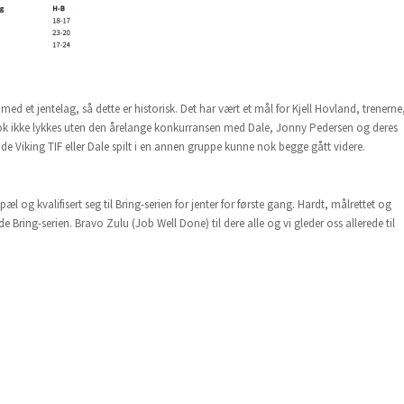
 med et jentelag, så dette er historisk. Det har vært et mål for Kjell Hovland, trenerne
nok ikke lykkes uten den årelange konkurransen med Dale, Jonny Pedersen og deres
de Viking TIF eller Dale spilt i en annen gruppe kunne nok begge gått videre.
æl og kvalifisert seg til Bring-serien for jenter for første gang. Hardt, målrettet og
e Bring-serien. Bravo Zulu (Job Well Done) til dere alle og vi gleder oss allerede til