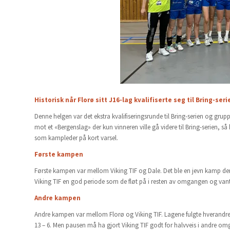
Historisk når Florø sitt J16-lag kvalifiserte seg til Bring-seri
Denne helgen var det ekstra kvalifiseringsrunde til Bring-serien og grup
mot et «Bergenslag» der kun vinneren ville gå videre til Bring-serien, så 
som kampleder på kort varsel.
Første kampen
Første kampen var mellom Viking TIF og Dale. Det ble en jevn kamp der D
Viking TIF en god periode som de fløt på i resten av omgangen og va
Andre kampen
Andre kampen var mellom Florø og Viking TIF. Lagene fulgte hverandre 
13 – 6. Men pausen må ha gjort Viking TIF godt for halvveis i andre omga