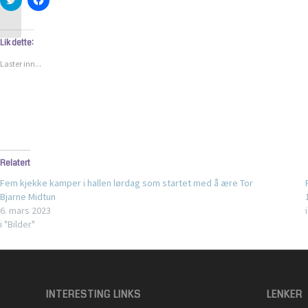
for
for
REMA 1000 håndballskole
å
å
dele
dele
på
på
Twitter(åpnes
Facebook(åpnes
Lik dette:
i
i
en
en
Laster inn...
ny
ny
fane)
fane)
Relatert
Fem kjekke kamper i hallen lørdag som startet med å ære Tor
Bjarne Midtun
6. mars 2023
i "Bilder"
INTERESTING LINKS
LENKER