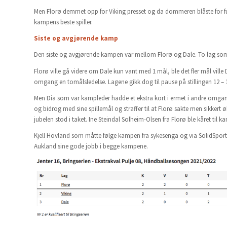
Men Florø demmet opp for Viking presset og da dommeren blåste for full
kampens beste spiller.
Siste og avgjørende kamp
Den siste og avgjørende kampen var mellom Florø og Dale. To lag som h
Florø ville gå videre om Dale kun vant med 1 mål, ble det fler mål ville
omgang en tomålsledelse. Lagene gikk dog til pause på stillingen 12 – 
Men Dia som var kampleder hadde et ekstra kort i ermet i andre omgan
og bidrog med sine spillemål og straffer til at Florø sakte men sikker
jubelen stod i taket. Ine Steindal Solheim-Olsen fra Florø ble kåret til 
Kjell Hovland som måtte følge kampen fra sykesenga og via SolidSport var
Aukland sine gode jobb i begge kampene.