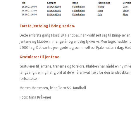
Første jentelag i Bring-serien.
Dette er første gang Florø SK Handball har kvalifisert seg til Bring-serien
jentene og klubben i mange år og endelig lykkes vi. Men laget hadde 
J2005-lag. Det var tre jevngode lag som møttes i Fjalerhallen i dag. Had
Gratulerer til jentene
Gratulerer til jentene, trenerne og foreldre. Klubben har nådd en ny milep
langvarig trening har gjord at dere nå er kvalifisert for den landsdekkend
fortsettelsen.
Morten Mortensen, leiar Florø SK Handball
Foto: Nina Kråkenes