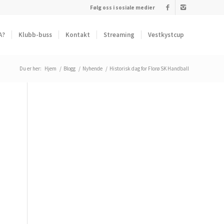
Følg oss i sosiale medier
A?
Klubb-buss
Kontakt
Streaming
Vestkystcup
Du er her:
Hjem
/
Blogg
/
Nyhende
/
Historisk dag for Florø SK Handball