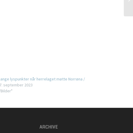
ange lyspunkter når herrelaget møtte Norrøna /
7. september 2023
 "Bilder"
ARCHIVE