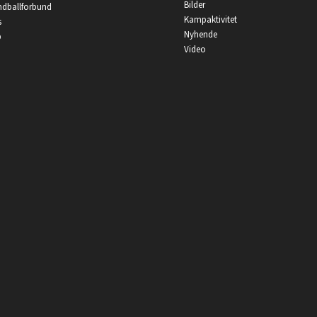
Bilder
ndballforbund
Kampaktivitet
s
Nyhende
p
Video