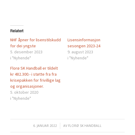
Relatert
NHF åpner for lisenstilskudd
Lisensinformasjon
for dei yngste
sesongen 2023-24
5. desember 2023
9. august 2023
i "Nyhende"
i "Nyhende"
Florø SK Handball er tildelt
kr 482.300.- i støtte fra fra
krisepakken for frivillige lag
og organisasjoner.
5. oktober 2020
i "Nyhende"
6. JANUAR 2022
/
AV
FLORØ SK HANDBALL