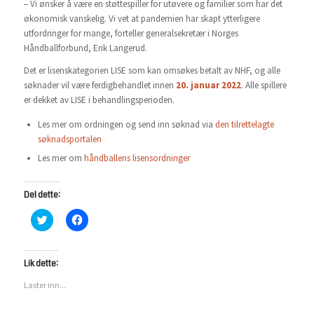
– Vi ønsker å være en støttespiller for utøvere og familier som har det
økonomisk vanskelig. Vi vet at pandemien har skapt ytterligere
utfordringer for mange, forteller generalsekretær i Norges
Håndballforbund, Erik Langerud.
Det er lisenskategorien LISE som kan omsøkes betalt av NHF, og alle
søknader vil være ferdigbehandlet innen
20. januar 2022
. Alle spillere
er dekket av LISE i behandlingsperioden.
Les mer om ordningen og send inn søknad via
den tilrettelagte
søknadsportalen
Les mer om
håndballens lisensordninger
Del dette:
Klikk
Klikk
for
for
å
å
dele
dele
på
på
Twitter(åpnes
Facebook(åpnes
Lik dette:
i
i
en
en
Laster inn...
ny
ny
fane)
fane)