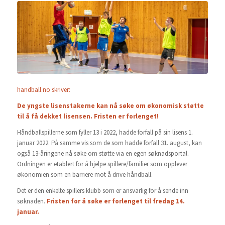
handball.no skriver:
De yngste lisenstakerne kan nå søke om økonomisk støtte
til å få dekket lisensen. Fristen er forlenget!
Håndballspillerne som fyller 13 i 2022, hadde forfall på sin lisens 1.
januar 2022. På samme vis som de som hadde forfall 31. august, kan
også 13-åringene nå søke om støtte via en egen søknadsportal.
Ordningen er etablert for å hjelpe spillere/familier som opplever
økonomien som en barriere mot å drive håndball.
Det er den enkelte spillers klubb som er ansvarlig for å sende inn
søknaden.
Fristen for å søke er forlenget til fredag 14.
januar.