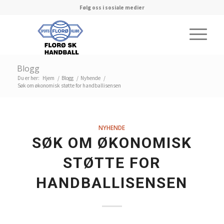
Følg oss i sosiale medier
Blogg
Du er her:
Hjem
/
Blogg
/
Nyhende
/
Søk om økonomisk støtte for handballisensen
NYHENDE
SØK OM ØKONOMISK
STØTTE FOR
HANDBALLISENSEN