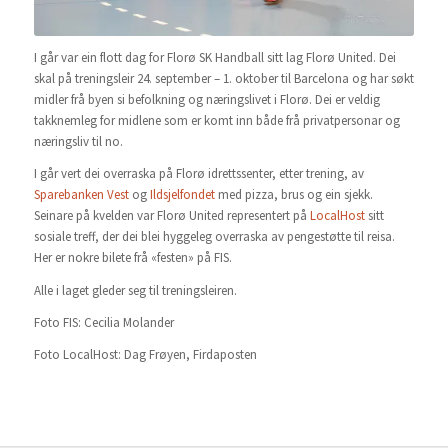
I går var ein flott dag for Florø SK Handball sitt lag Florø United. Dei
skal på treningsleir 24. september – 1. oktober til Barcelona og har søkt
midler frå byen si befolkning og næringslivet i Florø. Dei er veldig
takknemleg for midlene som er komt inn både frå privatpersonar og
næringsliv til no.
I går vert dei overraska på Florø idrettssenter, etter trening, av
Sparebanken Vest
og
Ildsjelfondet
med pizza, brus og ein sjekk.
Seinare på kvelden var Florø United representert på
LocalHost
sitt
sosiale treff, der dei blei hyggeleg overraska av pengestøtte til reisa.
Her er nokre bilete frå «festen» på FIS.
Alle i laget gleder seg til treningsleiren.
Foto FIS: Cecilia Molander
Foto LocalHost: Dag Frøyen, Firdaposten