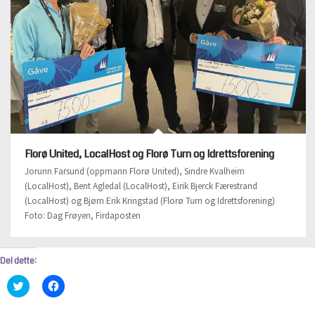
Florø United, LocalHost og Florø Turn og Idrettsforening
Jorunn Farsund (oppmann Florø United), Sindre Kvalheim
(LocalHost), Bent Agledal (LocalHost), Eirik Bjerck Færestrand
(LocalHost) og Bjørn Erik Kringstad (Florø Turn og Idrettsforening)
Foto: Dag Frøyen, Firdaposten
Del dette:
Klikk
Klikk
for
for
å
å
dele
dele