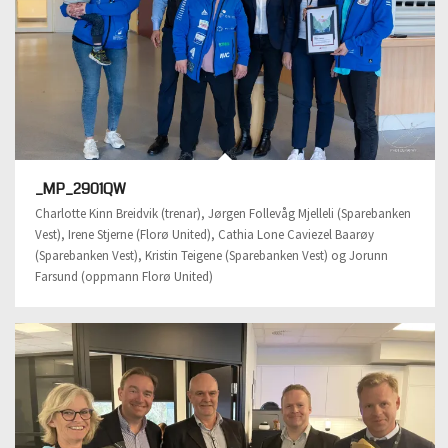
_MP_2901QW
Charlotte Kinn Breidvik (trenar), Jørgen Follevåg Mjelleli (Sparebanken
Vest), Irene Stjerne (Florø United), Cathia Lone Caviezel Baarøy
(Sparebanken Vest), Kristin Teigene (Sparebanken Vest) og Jorunn
Farsund (oppmann Florø United)