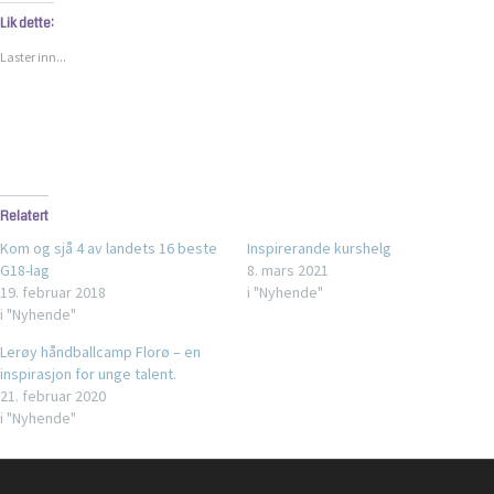
på
på
Twitter(åpnes
Facebook(åpnes
Lik dette:
i
i
en
en
Laster inn...
ny
ny
fane)
fane)
Relatert
Kom og sjå 4 av landets 16 beste
Inspirerande kurshelg
G18-lag
8. mars 2021
19. februar 2018
i "Nyhende"
i "Nyhende"
Lerøy håndballcamp Florø – en
inspirasjon for unge talent.
21. februar 2020
i "Nyhende"