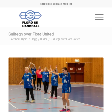
Følg oss i sosiale medier
Gullregn over Florø United
Du er her:
Hjem
/
Blogg
/
Bilder
/
Gullregn over Florø United