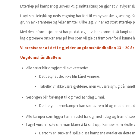
Etterslep på kamper og uoversiktlig smittesituasjon gjør at vi avlyser slutt
Høyt smittetrykk og nedstengning har ført til en ny vanskelig sesong. Kampe
grunn av karantene og/eller smitte i ulike lag. Vi har ett stort etterslep
Med den informasjonen vi har pr. d.d. og at vi har kommet så langt ut
lag og trenere ønsker svar på hva som vil gjelde fremover for å kunne ha
Vi presiserer at dette gjelder ungdomshåndballen 13 – 20 år 
Ungdomshåndballen:
Alle serier blir omgjort til aktivitetserier.
Det betyr at det ikke blir kåret vinnere.
Tabeller vil ikke være gjeldene, men vil være synlig på hand
Sesongen blir forlenget til og med søndag 1.mai.
Det betyr at seriekamper kan spilles frem til og med denne 
Alle kamper som ligger terminfestet fra og med i dag og frem til seson
Laget vurdere selv om man klarer å få satt opp kamper som skulle 
Dersom en ønsker å spille disse kampene avtaler en dett