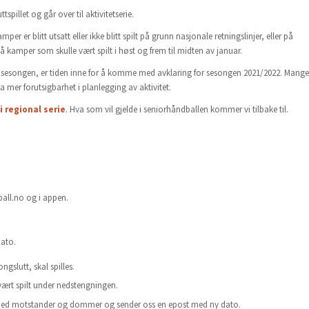
spillet og går over til aktivitetserie.
r er blitt utsatt eller ikke blitt spilt på grunn nasjonale retningslinjer, eller på
 på kamper som skulle vært spilt i høst og frem til midten av januar.
 i sesongen, er tiden inne for å komme med avklaring for sesongen 2021/2022. Mange
 mer forutsigbarhet i planlegging av aktivitet.
i regional serie
. Hva som vil gjelde i seniorhåndballen kommer vi tilbake til.
ball.no og i appen.
dato.
gslutt, skal spilles.
vært spilt under nedstengningen.
e med motstander og dommer og sender oss en epost med ny dato.