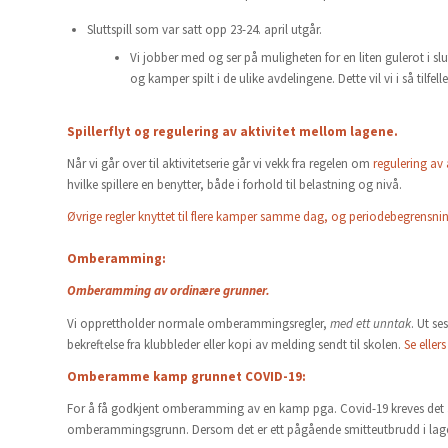
Sluttspill som var satt opp 23-24. april utgår.
Vi jobber med og ser på muligheten for en liten gulerot i s
og kamper spilt i de ulike avdelingene. Dette vil vi i så tilfel
Spillerflyt og regulering av aktivitet mellom lagene.
Når vi går over til aktivitetserie går vi vekk fra regelen om
regulering av 
hvilke spillere en benytter, både i forhold til belastning og nivå.
Øvrige regler knyttet til flere kamper samme dag, og periodebegrensning
Omberamming:
Omberamming av ordinære grunner.
Vi opprettholder normale omberammingsregler,
med ett unntak
. Ut s
bekreftelse fra klubbleder eller kopi av melding sendt til skolen.
Se eller
Omberamme kamp grunnet COVID-19:
For å få godkjent omberamming av en kamp pga. Covid-19 kreves det 3 s
omberammingsgrunn. Dersom det er ett pågående smitteutbrudd i lage