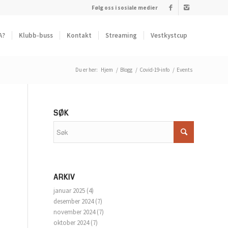
Følg oss i sosiale medier
A?
Klubb-buss
Kontakt
Streaming
Vestkystcup
Du er her:
Hjem
/
Blogg
/
Covid-19-info
/
Events
SØK
ARKIV
januar 2025
(4)
desember 2024
(7)
november 2024
(7)
oktober 2024
(7)