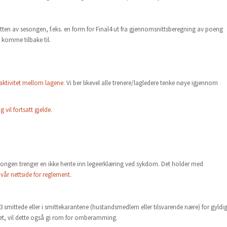
lutten av sesongen, f.eks. en form for Final4 ut fra gjennomsnittsberegning av poeng
le komme tilbake til.
aktivitet mellom lagene.
Vi ber likevel alle trenere/lagledere tenke nøye igjennom
 vil fortsatt gjelde.
esongen trenger en ikke hente inn legeerklæring ved sykdom. Det holder med
s vår nettside for reglement.
mittede eller i smittekarantene (hustandsmedlem eller tilsvarende nære) for gyldi
t, vil dette også gi rom for omberamming.