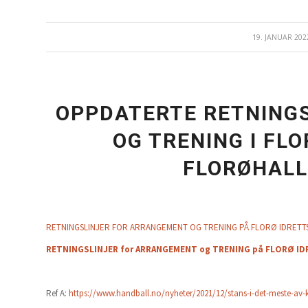
19. JANUAR 202
/
OPPDATERTE RETNING
OG TRENING I FL
FLORØHALLE
RETNINGSLINJER FOR ARRANGEMENT OG TRENING PÅ FLORØ IDRETTSS
RETNINGSLINJER for ARRANGEMENT og TRENING på FLORØ IDR
Ref A:
https://www.handball.no/nyheter/2021/12/stans-i-det-meste-av-