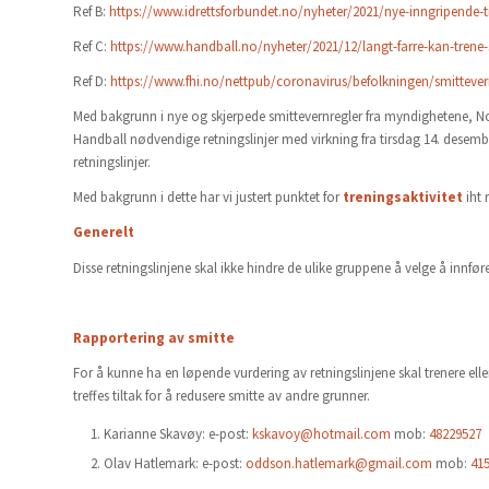
Ref B:
https://www.idrettsforbundet.no/nyheter/2021/nye-inngripende-til
Ref C:
https://www.handball.no/nyheter/2021/12/langt-farre-kan-tren
Ref D:
https://www.fhi.no/nettpub/coronavirus/befolkningen/smittever
Med bakgrunn i nye og skjerpede smittevernregler fra myndighetene, No
Handball nødvendige retningslinjer med virkning fra tirsdag 14. desem
retningslinjer.
Med bakgrunn i dette har vi justert punktet for
treningsaktivitet
iht r
Generelt
Disse retningslinjene skal ikke hindre de ulike gruppene å velge å innføre
Rapportering av smitte
For å kunne ha en løpende vurdering av retningslinjene skal trenere elle
treffes tiltak for å redusere smitte av andre grunner.
Karianne Skavøy: e-post:
kskavoy@hotmail.com
mob:
48229527
Olav Hatlemark: e-post:
oddson.hatlemark@gmail.com
mob:
41