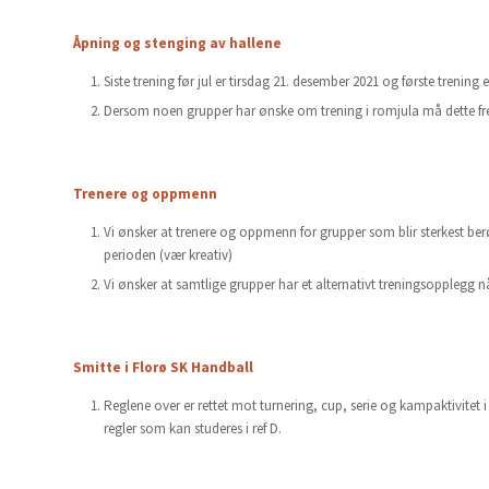
Åpning og stenging av hallene
Siste trening før jul er tirsdag 21. desember 2021 og første trenin
Dersom noen grupper har ønske om trening i romjula må dette fr
Trenere og oppmenn
Vi ønsker at trenere og oppmenn for grupper som blir sterkest ber
perioden (vær kreativ)
Vi ønsker at samtlige grupper har et alternativt treningsopplegg nå
Smitte i Florø SK Handball
Reglene over er rettet mot turnering, cup, serie og kampaktivitet 
regler som kan studeres i ref D.