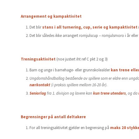
Arrangement og kampaktivitet
Det blir
stans i all turnering, cup, serie og kampaktivitet
Det blir således ikke arrangert romjulscup – romjulsmoro i år eller dr
Treningsaktivitet
(noe justert iht ref C pkt 2 og 3)
Barn og unge i barnehage- eller grunnskolealder
kan trene ell
Ungdomshåndballag bestående av spillere som er eldre enn ungdo
nærkontakt
(i praksis spillere mellom 16-20 år).
Seniorlag
fra 1. divisjon og lavere kan
kun trene utendørs
, og da
Begrensinger på antall deltakere
For all treningsaktivitet gjelder en begrensing på
maks 20 stykke