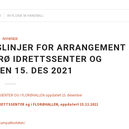
2
AV
FLORØ SK HANDBALL
NYHENDE
SLINJER FOR ARRANGEMENT
ORØ IDRETTSSENTER OG
N 15. DES 2021
ENTER OG I FLORØHALLEN oppdatert 15. desember
ETTSSENTER og i FLORØHALLEN, oppdatert 15.12.2021
kampaktiviteten/