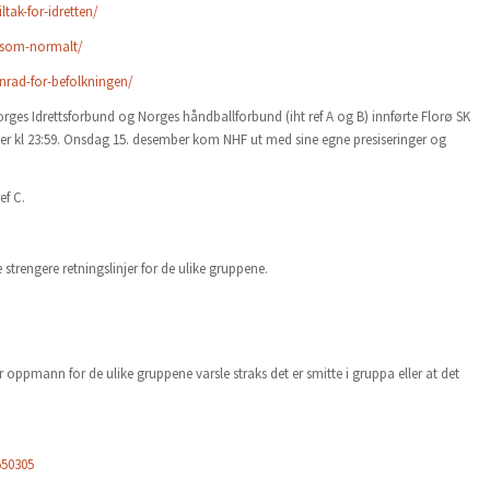
tak-for-idretten/
e-som-normalt/
nrad-for-befolkningen/
rges Idrettsforbund og Norges håndballforbund (iht ref A og B) innførte Florø SK
ber kl 23:59. Onsdag 15. desember kom NHF ut med sine egne presiseringer og
ef C.
 strengere retningslinjer for de ulike gruppene.
r oppmann for de ulike gruppene varsle straks det er smitte i gruppa eller at det
550305