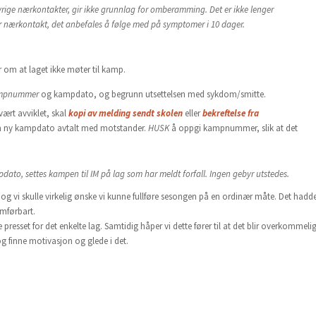
øvrige nærkontakter, gir ikke grunnlag for omberamming.
Det er ikke lenger
er nærkontakt, det anbefales å følge med på symptomer i 10 dager.
r om at laget ikke møter til kamp.
mpnummer
og kampdato, og begrunn utsettelsen med sykdom/smitte.
vært avviklet, skal
kopi av melding sendt skolen
eller
bekreftelse fra
om ny kampdato avtalt med motstander.
HUSK
å oppgi kampnummer, slik at det
to, settes kampen til IM på lag som har meldt forfall. Ingen gebyr utstedes.
og vi skulle virkelig ønske vi kunne fullføre sesongen på en ordinær måte. Det hadd
omførbart.
esset for det enkelte lag. Samtidig håper vi dette fører til at det blir overkommeli
g finne motivasjon og glede i det.