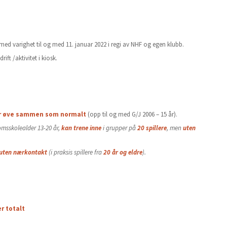
med varighet til og med 11. januar 2022 i regi av NHF og egen klubb.
ift /aktivitet i kiosk.
er øve sammen som normalt
(opp til og med G/J 2006 – 15 år).
msskolealder 13-20 år,
kan trene inne
i grupper på
20 spillere
, men
uten
uten nærkontakt
(i praksis spillere fra
20 år og eldre
).
r totalt