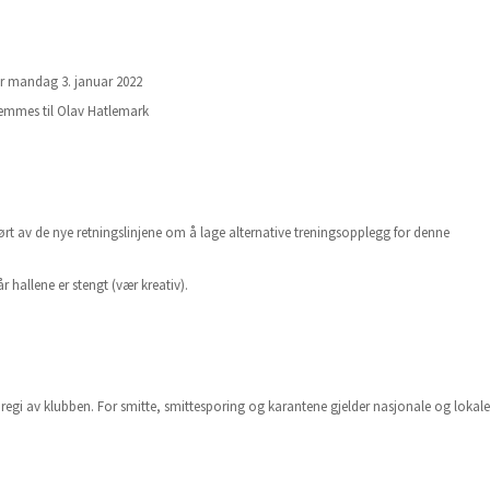
g er mandag 3. januar 2022
emmes til Olav Hatlemark
ørt av de nye retningslinjene om å lage alternative treningsopplegg for denne
r hallene er stengt (vær kreativ).
i regi av klubben. For smitte, smittesporing og karantene gjelder nasjonale og lokale