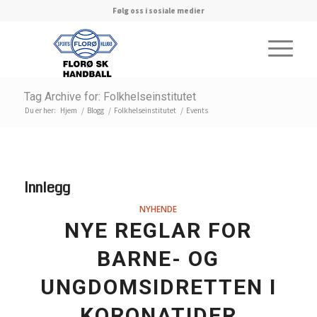
Følg oss i sosiale medier
Tag Archive for: Folkhelseinstitutet
Du er her:
Hjem
/
Blogg
/
Folkhelseinstitutet
/
Events
Innlegg
NYHENDE
NYE REGLAR FOR
BARNE- OG
UNGDOMSIDRETTEN I
KORONATIDER