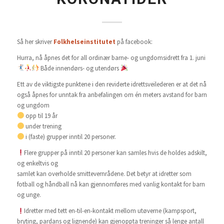
Så her skriver
Folkhelseinstitutet
på facebook:
Hurra, nå åpnes det for all ordinær barne- og ungdomsidrett fra 1. juni
Både innendørs- og utendørs
Ett av de viktigste punktene i den reviderte idrettsveilederen er at det nå
også åpnes for unntak fra anbefalingen om én meters avstand for barn
og ungdom
opp til 19 år
under trening
i (faste) grupper inntil 20 personer.
Flere grupper på inntil 20 personer kan samles hvis de holdes adskilt,
og enkeltvis og
samlet kan overholde smittevernrådene. Det betyr at idretter som
fotball og håndball nå kan gjennomføres med vanlig kontakt for barn
og unge.
Idretter med tett en-til-en-kontakt mellom utøverne (kampsport,
bryting, pardans og lignende) kan gjenoppta treninger så lenge antall