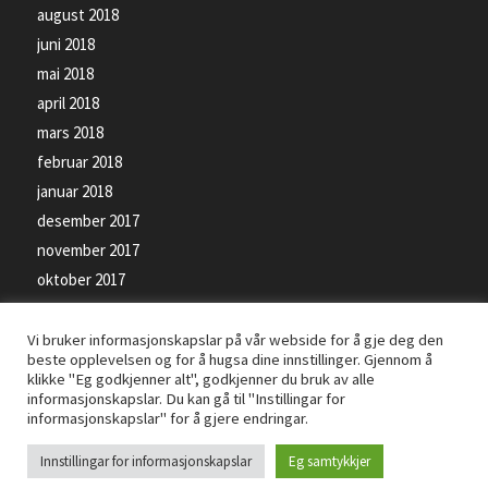
august 2018
juni 2018
mai 2018
april 2018
mars 2018
februar 2018
januar 2018
desember 2017
november 2017
oktober 2017
september 2017
Vi bruker informasjonskapslar på vår webside for å gje deg den
beste opplevelsen og for å hugsa dine innstillinger. Gjennom å
klikke "Eg godkjenner alt", godkjenner du bruk av alle
informasjonskapslar. Du kan gå til "Instillingar for
informasjonskapslar" for å gjere endringar.
© Kopirett - Florø SK Handball - Levert av
PRO ISP
- Bilete på siden kan vere
Innstillingar for informasjonskapslar
Eg samtykkjer
beskyttet av opphavsrettsloven -
Personvernerklæring
-
Informasjonskapslar