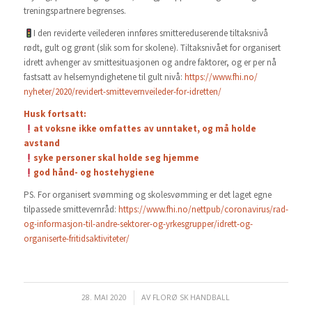
treningspartnere begrenses.
I den reviderte veilederen innføres smittereduserende tiltaksnivå
rødt, gult og grønt (slik som for skolene). Tiltaksnivået for organisert
idrett avhenger av smittesituasjonen og andre faktorer, og er per nå
fastsatt av helsemyndighetene til gult nivå:
https://www.fhi.no/
nyheter/2020/
revidert-smittevernveileder
-for-idretten/
Husk fortsatt:
at voksne ikke omfattes av unntaket, og må holde
avstand
syke personer skal holde seg hjemme
god hånd- og hostehygiene
PS. For organisert svømming og skolesvømming er det laget egne
tilpassede smittevernråd:
https://www.fhi.no/
nettpub/coronavirus/
rad-
og-informasjon-til-andr
e-sektorer-og-yrkesgrupper
/
idrett-og-
organiserte-friti
dsaktiviteter/
28. MAI 2020
/
AV
FLORØ SK HANDBALL