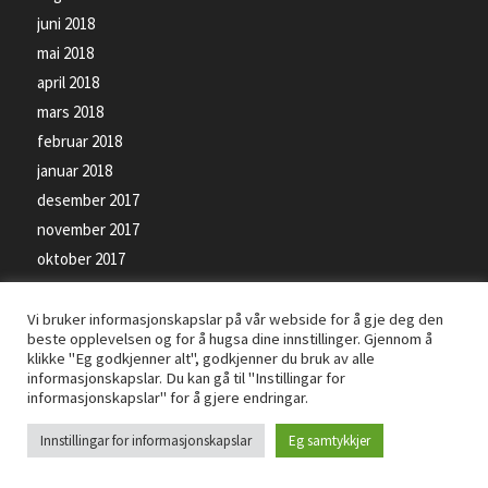
juni 2018
mai 2018
april 2018
mars 2018
februar 2018
januar 2018
desember 2017
november 2017
oktober 2017
september 2017
Vi bruker informasjonskapslar på vår webside for å gje deg den
beste opplevelsen og for å hugsa dine innstillinger. Gjennom å
klikke "Eg godkjenner alt", godkjenner du bruk av alle
informasjonskapslar. Du kan gå til "Instillingar for
informasjonskapslar" for å gjere endringar.
© Kopirett - Florø SK Handball - Levert av
PRO ISP
- Bilete på siden kan vere
Innstillingar for informasjonskapslar
Eg samtykkjer
beskyttet av opphavsrettsloven -
Personvernerklæring
-
Informasjonskapslar