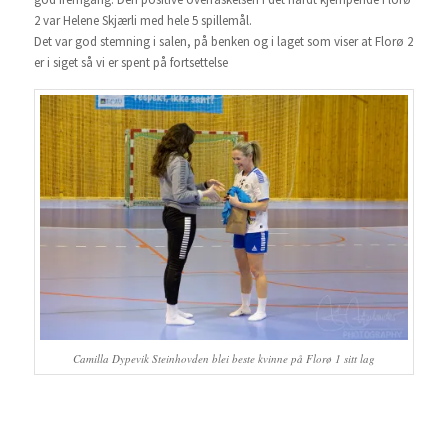
2 var Helene Skjærli med hele 5 spillemål.
Det var god stemning i salen, på benken og i laget som viser at Florø 2
er i siget så vi er spent på fortsettelse
Camilla Dypevik Steinhovden blei beste kvinne på Florø 1 sitt lag