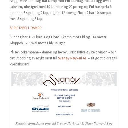
Begge våre damelag har kamp mot Eid laurdag. Florø 1 ligg øvst i
tabellen, ubesigret med 10 kampar og 20 poeng og Eid har spela 8
kampar, 6 sigrar og 2 tap, og har 12 poeng. Florø 2 har 10 kampar
med 5 sigrar og 5 tap.
SERIETABELL DAMER
Sundag har J12 Florø 1 og Florø 3 kamp mot Eid og J14 møter
Gloppen. G16 skal møte Eid/Haugen.
På seniorkampane – damer og herrer, i respektive øvste divisjon – blir
det utlodding av røykt ørret frå
Svanøy Røykeri As
– eit godt bidrag til
kveldskosen!
Kortreist, førsteklasses ørret frå Svanøy Havbruk AS, Skaar Norway AS og