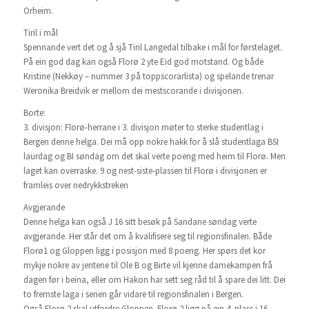
Orheim.
Tiril i mål
Spennande vert det og å sjå Tiril Langedal tilbake i mål for førstelaget.
På ein god dag kan også Florø 2 yte Eid god motstand. Og både
Kristine (Nekkøy – nummer 3 på toppscorarlista) og spelande trenar
Weronika Breidvik er mellom dei mestscorande i divisjonen.
Borte:
3. divisjon: Florø-herrane i 3. divisjon møter to sterke studentlag i
Bergen denne helga. Dei må opp nokre hakk for å slå studentlaga BSI
laurdag og BI søndag om det skal verte poeng med heim til Florø. Men
laget kan overraske. 9 og nest-siste-plassen til Florø i divisjonen er
framleis over nedrykkstreken
Avgjerande
Denne helga kan også J 16 sitt besøk på Sandane søndag verte
avgjerande. Her står det om å kvalifisere seg til regionsfinalen. Både
Florø1 og Gloppen ligg i posisjon med 8 poeng. Her spørs det kor
mykje nokre av jentene til Ole B og Birte vil kjenne damekampen frå
dagen før i beina, eller om Hakon har sett seg råd til å spare dei litt. Dei
to fremste laga i serien går vidare til regionsfinalen i Bergen.
Også Florø 2 skal utfordre Gloppen. Florø 2 ligg på ein 4. plass i 16-