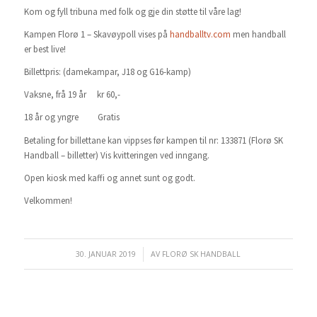
Kom og fyll tribuna med folk og gje din støtte til våre lag!
Kampen Florø 1 – Skavøypoll vises på
handballtv.com
men handball
er best live!
Billettpris: (damekampar, J18 og G16-kamp)
Vaksne, frå 19 år kr 60,-
18 år og yngre Gratis
Betaling for billettane kan vippses før kampen til nr: 133871 (Florø SK
Handball – billetter) Vis kvitteringen ved inngang.
Open kiosk med kaffi og annet sunt og godt.
Velkommen!
30. JANUAR 2019
/
AV
FLORØ SK HANDBALL