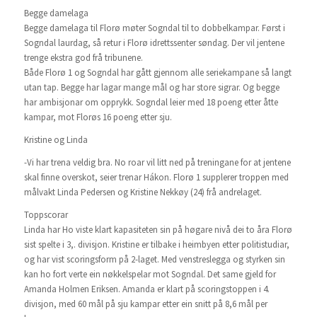
Begge damelaga
Begge damelaga til Florø møter Sogndal til to dobbelkampar. Først i
Sogndal laurdag, så retur i Florø idrettssenter søndag. Der vil jentene
trenge ekstra god frå tribunene.
Både Florø 1 og Sogndal har gått gjennom alle seriekampane så langt
utan tap. Begge har lagar mange mål og har store sigrar. Og begge
har ambisjonar om opprykk. Sogndal leier med 18 poeng etter åtte
kampar, mot Florøs 16 poeng etter sju.
Kristine og Linda
-Vi har trena veldig bra. No roar vil litt ned på treningane for at jentene
skal finne overskot, seier trenar Hákon. Florø 1 supplerer troppen med
målvakt Linda Pedersen og Kristine Nekkøy (24) frå andrelaget.
Toppscorar
Linda har Ho viste klart kapasiteten sin på høgare nivå dei to åra Florø
sist spelte i 3,. divisjon. Kristine er tilbake i heimbyen etter politistudiar,
og har vist scoringsform på 2-laget. Med venstreslegga og styrken sin
kan ho fort verte ein nøkkelspelar mot Sogndal. Det same gjeld for
Amanda Holmen Eriksen. Amanda er klart på scoringstoppen i 4.
divisjon, med 60 mål på sju kampar etter ein snitt på 8,6 mål per