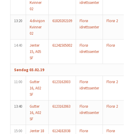
Kvinner
idrettssenter
02
13:20
4.divisjon
61820202109
Florø
Florø 2
Kvinner
idrettssenter
02
14:40
Jenter
61241505002
Florø
Florø
15, A05
idrettssenter
SF
Søndag 03.02.19
11:00
Gutter
6123162003
Florø
Florø 2
16, A02
idrettssenter
SF
13:40
Gutter
6123162063
Florø
Florø 2
16, A02
idrettssenter
SF
15:00
Jenter 18
6124182038
Florø
Florø