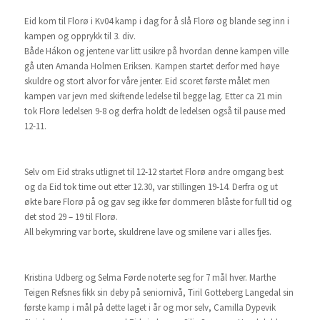
Eid kom til Florø i Kv04 kamp i dag for å slå Florø og blande seg inn i
kampen og opprykk til 3. div.
Både Hákon og jentene var litt usikre på hvordan denne kampen ville
gå uten Amanda Holmen Eriksen. Kampen startet derfor med høye
skuldre og stort alvor for våre jenter. Eid scoret første målet men
kampen var jevn med skiftende ledelse til begge lag. Etter ca 21 min
tok Florø ledelsen 9-8 og derfra holdt de ledelsen også til pause med
12-11.
Selv om Eid straks utlignet til 12-12 startet Florø andre omgang best
og da Eid tok time out etter 12.30, var stillingen 19-14. Derfra og ut
økte bare Florø på og gav seg ikke før dommeren blåste for full tid og
det stod 29 – 19 til Florø.
All bekymring var borte, skuldrene lave og smilene var i alles fjes.
Kristina Udberg og Selma Førde noterte seg for 7 mål hver. Marthe
Teigen Refsnes fikk sin deby på seniornivå, Tiril Gotteberg Langedal sin
første kamp i mål på dette laget i år og mor selv, Camilla Dypevik