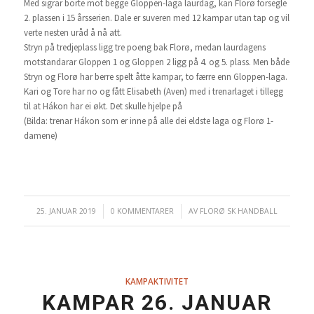
Med sigrar borte mot begge Gloppen-laga laurdag, kan Florø forsegle
2. plassen i 15 årsserien. Dale er suveren med 12 kampar utan tap og vil
verte nesten uråd å nå att.
Stryn på tredjeplass ligg tre poeng bak Florø, medan laurdagens
motstandarar Gloppen 1 og Gloppen 2 ligg på 4. og 5. plass. Men både
Stryn og Florø har berre spelt åtte kampar, to færre enn Gloppen-laga.
Kari og Tore har no og fått Elisabeth (Aven) med i trenarlaget i tillegg
til at Hákon har ei økt. Det skulle hjelpe på
(Bilda: trenar Hákon som er inne på alle dei eldste laga og Florø 1-
damene)
25. JANUAR 2019
/
0 KOMMENTARER
/
AV
FLORØ SK HANDBALL
KAMPAKTIVITET
KAMPAR 26. JANUAR