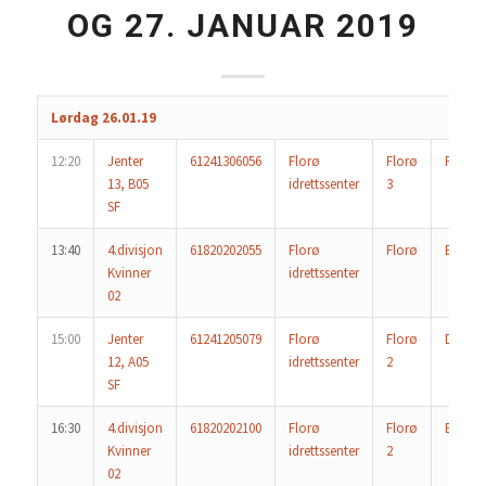
OG 27. JANUAR 2019
Lørdag 26.01.19
12:20
Jenter
61241306056
Florø
Florø
Florø 2
13, B05
idrettssenter
3
SF
13:40
4.divisjon
61820202055
Florø
Florø
Eid
Kvinner
idrettssenter
02
15:00
Jenter
61241205079
Florø
Florø
Dale
12, A05
idrettssenter
2
SF
16:30
4.divisjon
61820202100
Florø
Florø
Eid
Kvinner
idrettssenter
2
02