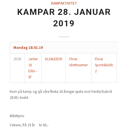
KAMPAKTIVITET
KAMPAR 28. JANUAR
2019
Mandag 28.01.19
20:00
Jenter
6124182039
Florø
Florø
Førd
18
idrettssenter
Sportsklubb
Elite –
2
SF
Kom på kamp og sjå våre flinke 18 åringer spela mot Førde/Dale kl
20:00 i kveld.
Billettpris:
Vaksne, frå 19 år kr 60,-