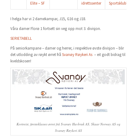
Elite – SF
idrettssenter
Sportsklubb
I helga har vi 2 damekampar, J15, G16 og J18.
Våra damer Florø 1 fortsett sin veg opp mot 3. divisjon.
SERIETABELL
På seniorkampane – damer og herrer, i respektive øvste divisjon – blir
det utlodding av røykt ørret frå
Svanøy Røykeri As
– eit godt bidrag til
kveldskosen!
Kortreist, førsteklasses ørret frå Svanøy Havbruk AS, Skaar Norway AS og
Svanøy Røykeri AS