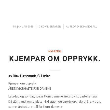
14. JANUAR 2019
/
0 KOMMENTARER
/
AV
FLORØ SK HANDBALL
NYHENDE
KJEMPAR OM OPPRYKK.
av Olav Hatlemark, SU-leiar
Kjempar om opprykk:
ÅRETS VIKTIGASTE FOR DAMENE
Laurdag og søndag spelar Florø damene årets to viktigaste kampar.
Då står slaget om 1. plass i 4. divisjon og direkte opprykk til 3. divisjon,
som er årets store mål for Florø-damene.