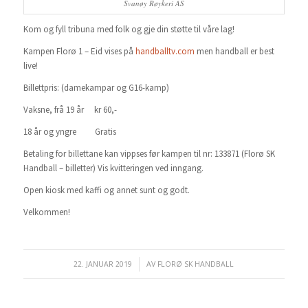
Svanøy Røykeri AS
Kom og fyll tribuna med folk og gje din støtte til våre lag!
Kampen Florø 1 – Eid vises på
handballtv.com
men handball er best
live!
Billettpris: (damekampar og G16-kamp)
Vaksne, frå 19 år kr 60,-
18 år og yngre Gratis
Betaling for billettane kan vippses før kampen til nr: 133871 (Florø SK
Handball – billetter) Vis kvitteringen ved inngang.
Open kiosk med kaffi og annet sunt og godt.
Velkommen!
22. JANUAR 2019
/
AV
FLORØ SK HANDBALL