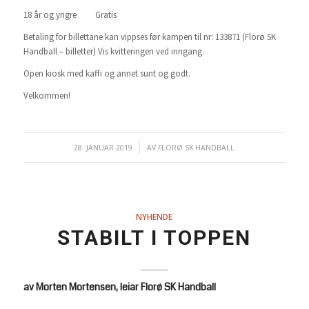
18 år og yngre Gratis
Betaling for billettane kan vippses før kampen til nr: 133871 (Florø SK
Handball – billetter) Vis kvitteringen ved inngang.
Open kiosk med kaffi og annet sunt og godt.
Velkommen!
28. JANUAR 2019
/
AV
FLORØ SK HANDBALL
NYHENDE
STABILT I TOPPEN
av Morten Mortensen, leiar Florø SK Handball