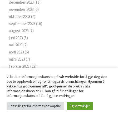
desember 2023
(11)
november 2023
(6)
oktober 2023
(7)
september 2023
(16)
august 2023
(7)
juni 2023
(5)
mai 2023
(2)
april 2023
(6)
mars 2023
(7)
februar 2023
(12)
januar 2023
(11)
Vi bruker informasjonskapslar på vår webside for å gje deg den
desember 2022
(12)
beste opplevelsen og for å hugsa dine innstillinger. Gjennom å
klikke "Eg godkjenner alt", godkjenner du bruk av alle
november 2022
(11)
informasjonskapslar. Du kan gå til "Instillingar for
oktober 2022
(9)
informasjonskapslar" for å gjere endringar.
september 2022
(14)
Innstillingar for informasjonskapslar
Eg samtykkjer
august 2022
(6)
juni 2022
(8)