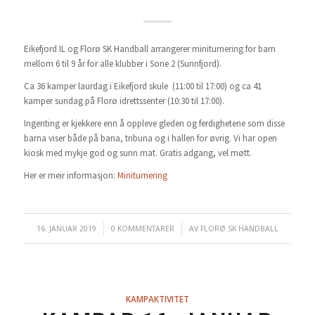
Eikefjord IL og Florø SK Handball arrangerer miniturnering for barn
mellom 6 til 9 år for alle klubber i Sone 2 (Sunnfjord).
Ca 36 kamper laurdag i Eikefjord skule (11:00 til 17:00) og ca 41
kamper sundag på Florø idrettssenter (10:30 til 17:00).
Ingenting er kjekkere enn å oppleve gleden og ferdighetene som disse
barna viser både på bana, tribuna og i hallen for øvrig. Vi har open
kiosk med mykje god og sunn mat. Gratis adgang, vel møtt.
Her er meir informasjon:
Miniturnering
16. JANUAR 2019
/
0 KOMMENTARER
/
AV
FLORØ SK HANDBALL
KAMPAKTIVITET