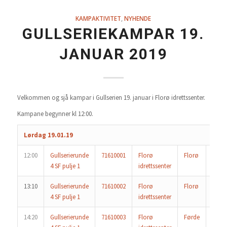
KAMPAKTIVITET
,
NYHENDE
GULLSERIEKAMPAR 19.
JANUAR 2019
Velkommen og sjå kampar i Gullserien 19. januar i Florø idrettssenter.
Kampane begynner kl 12:00.
Lørdag 19.01.19
12:00
Gullserierunde
71610001
Florø
Florø
Førd
4 SF pulje 1
idrettssenter
13:10
Gullserierunde
71610002
Florø
Florø
Skav
4 SF pulje 1
idrettssenter
14:20
Gullserierunde
71610003
Florø
Førde
Skav