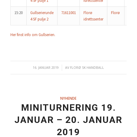
4 SF pulje 1
idrettssenter
15:20
Gullserierunde
71611001
Florø
Florø
Førd
4 SF pulje 2
idrettssenter
Her finst info om Gullserien.
16. JANUAR 2019
/
AV
FLORØ SK HANDBALL
NYHENDE
MINITURNERING 19.
JANUAR – 20. JANUAR
2019