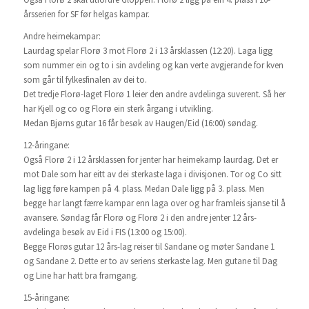
årsserien for SF før helgas kampar.
Andre heimekampar:
Laurdag spelar Florø 3 mot Florø 2 i 13 årsklassen (12:20). Laga ligg
som nummer ein og to i sin avdeling og kan verte avgjerande for kven
som går til fylkesfinalen av dei to.
Det tredje Florø-laget Florø 1 leier den andre avdelinga suverent. Så her
har Kjell og co og Florø ein sterk årgang i utvikling.
Medan Bjørns gutar 16 får besøk av Haugen/Eid (16:00) søndag.
12-åringane:
Også Florø 2 i 12 årsklassen for jenter har heimekamp laurdag. Det er
mot Dale som har eitt av dei sterkaste laga i divisjonen. Tor og Co sitt
lag ligg føre kampen på 4. plass. Medan Dale ligg på 3. plass. Men
begge har langt færre kampar enn laga over og har framleis sjanse til å
avansere. Søndag får Florø og Florø 2 i den andre jenter 12 års-
avdelinga besøk av Eid i FIS (13:00 og 15:00).
Begge Florøs gutar 12 års-lag reiser til Sandane og møter Sandane 1
og Sandane 2. Dette er to av seriens sterkaste lag. Men gutane til Dag
og Line har hatt bra framgang.
15-åringane: