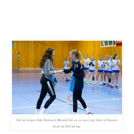
Eid sin keeper Silje Sørensen Høydal blei av en egen jury kåret til banens
beste på Eid sitt lag