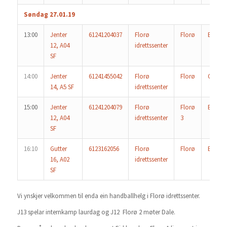
Søndag 27.01.19
13:00
Jenter
61241204037
Florø
Florø
Eid
12, A04
idrettssenter
SF
14:00
Jenter
61241455042
Florø
Florø
Gloppe
14, A5 SF
idrettssenter
15:00
Jenter
61241204079
Florø
Florø
Eid
12, A04
idrettssenter
3
SF
16:10
Gutter
6123162056
Florø
Florø
Eid/Ha
16, A02
idrettssenter
SF
Vi ynskjer velkommen til enda ein handballhelg i Florø idrettssenter.
J13 spelar internkamp laurdag og J12 Florø 2 møter Dale.