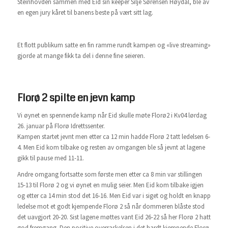
Steinhovden sammen med Eid sin keeper Silje Sørensen Høydal, ble av
en egen jury kåret til banens beste på vært sitt lag.
Et flott publikum satte en fin ramme rundt kampen og «live streaming»
gjorde at mange fikk ta del i denne fine seieren.
Florø 2 spilte en jevn kamp
Vi øynet en spennende kamp når Eid skulle møte Florø2 i Kv04 lørdag
26. januar på Florø Idrettssenter.
Kampen startet jevnt men etter ca 12 min hadde Florø 2 tatt ledelsen 6-
4. Men Eid kom tilbake og resten av omgangen ble så jevnt at lagene
gikk til pause med 11-11.
Andre omgang fortsatte som første men etter ca 8 min var stillingen
15-13 til Florø 2 og vi øynet en mulig seier. Men Eid kom tilbake igjen
og etter ca 14 min stod det 16-16. Men Eid var i siget og holdt en knapp
ledelse mot et godt kjempende Florø 2 så når dommeren blåste stod
det uavgjort 20-20. Sist lagene møttes vant Eid 26-22 så her Florø 2 hatt
god fremgang. Den positive overraskelsen i det hardt kjempende Florø