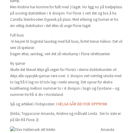
kamp.
Men Kristine har komme for fullt med 2 laget. Ho ligg no på tredjeplass
på scoring-statistikken i 4. divisjon. For Florø 1 vert det og bra å ha
Camilla Steinhovden Dypevik på plass. Med erfaring og humør er ho
ein viktig stabilisator i det elles så unge Florø-laget.
Full buss
-Vi køyrer til Sogndal laurdag med full buss, fortel trenar Hákon. Det vil
seie 16 spelarar.
Dagen etter, søndag, vert det så returkamp i Florø idrettssenter.
Ny sjanse
Skulle det likevel ikkje gå vegen for Florø1 i denne dobbelrunden vil
ikkje alle opprykk-sjansar vere over. 3. divisjon vert nemleg utvida med
to lag frå ti lag no til tolv lag i neste sesong. Det opnar for ekstra
kvalifisering mellom nummer to i 4. divisjon i Sogn og Fjordane – og
nummer tre frå 4. div i Hordaland.
Sjå og artikkel i Firdaposten:
I HELGA GÅR DEI FOR OPPRYKK
(bilda; Toppscorar Amanda, Kristine og målvakt Linda. Dei to siste er
på lån frå Florø 2)
Amanda