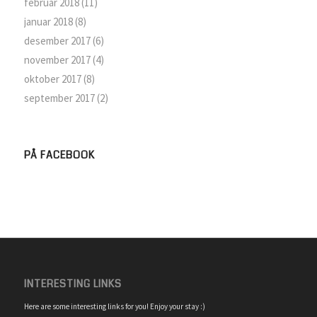
februar 2018
(11)
januar 2018
(8)
desember 2017
(6)
november 2017
(4)
oktober 2017
(8)
september 2017
(2)
PÅ FACEBOOK
INTERESTING LINKS
Here are some interesting links for you! Enjoy your stay :)