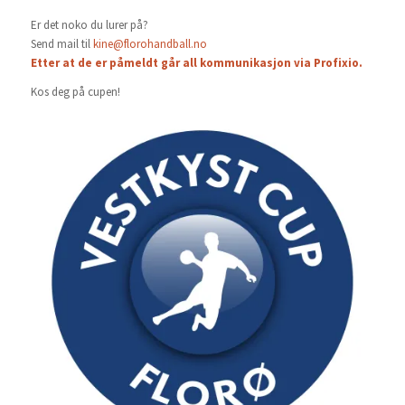
Er det noko du lurer på?
Send mail til
kine@florohandball.no
Etter at de er påmeldt går all kommunikasjon via Profixio.
Kos deg på cupen!