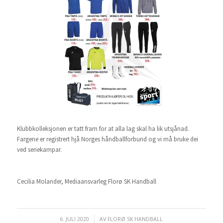
Klubbkolleksjonen er tatt fram for at alla lag skal ha lik utsjånad.
Fargene er registrert hjå Norges håndballforbund og vi må bruke dei
ved seriekampar.
Cecilia Molander, Mediaansvarleg Florø SK Handball
6. JULI 2020
/
AV
FLORØ SK HANDBALL