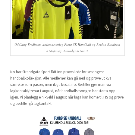
Oddlaug Fredheim, draktansvarleg Florø SK Handball og Reidun Elisabeth
S Strømsøy, Strandgata Sport.
No har Strandgata Sport fått inn prøveklede for sesongens
handballkolleksjon. Alle medlemer kan gå ned og prøve ut kva
størrelse som passer, men ikkje bestill no. Bestiller gjer man via
lagkontakt/trenar i august, når handballsesongen har starta opp
igjen. Vi planlegg ein kveld i august når laga kan kome til FIS og prøve
og bestille hjå lagkontakt.