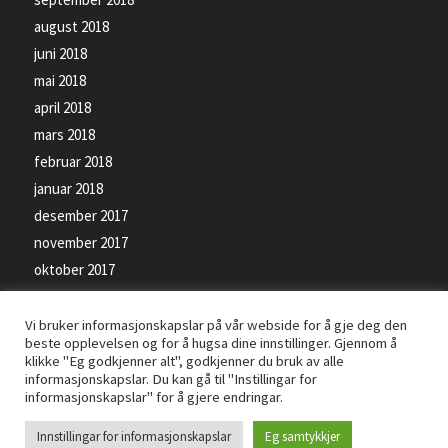
august 2018
juni 2018
mai 2018
april 2018
mars 2018
februar 2018
januar 2018
desember 2017
november 2017
oktober 2017
september 2017
Vi bruker informasjonskapslar på vår webside for å gje deg den
beste opplevelsen og for å hugsa dine innstillinger. Gjennom å
klikke "Eg godkjenner alt", godkjenner du bruk av alle
informasjonskapslar. Du kan gå til "Instillingar for
informasjonskapslar" for å gjere endringar.
© Kopirett - Florø SK Handball - Levert av
PRO ISP
- Bilete på siden kan vere
Innstillingar for informasjonskapslar
Eg samtykkjer
beskyttet av opphavsrettsloven -
Personvernerklæring
-
Informasjonskapslar