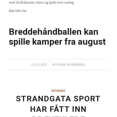
med 19-årsklassen, trena og spela som vanleg.
Meir info her:
Breddehåndballen kan
spille kamper fra august
6. JULI 2020
/
AV
FLORØ SK HANDBALL
NYHENDE
STRANDGATA SPORT
HAR FÅTT INN