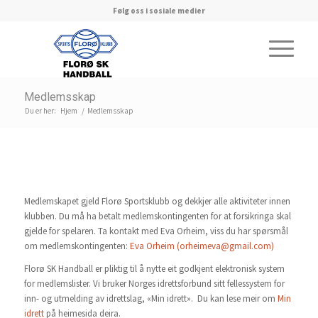
Følg oss i sosiale medier
Medlemsskap
Du er her:
Hjem
/
Medlemsskap
Medlemskapet gjeld Florø Sportsklubb og dekkjer alle aktiviteter innen
klubben. Du må ha betalt medlemskontingenten for at forsikringa skal
gjelde for spelaren. Ta kontakt med Eva Orheim, viss du har spørsmål
om medlemskontingenten:
Eva Orheim (orheimeva@gmail.com)
Florø SK Handball er pliktig til å nytte eit godkjent elektronisk system
for medlemslister. Vi bruker Norges idrettsforbund sitt fellessystem for
inn- og utmelding av idrettslag, «Min idrett». Du kan lese meir om
Min
idrett
på heimesida deira.