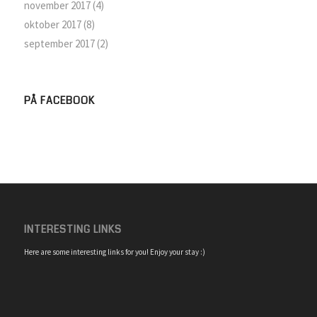
november 2017
(4)
oktober 2017
(8)
september 2017
(2)
PÅ FACEBOOK
INTERESTING LINKS
Here are some interesting links for you! Enjoy your stay :)