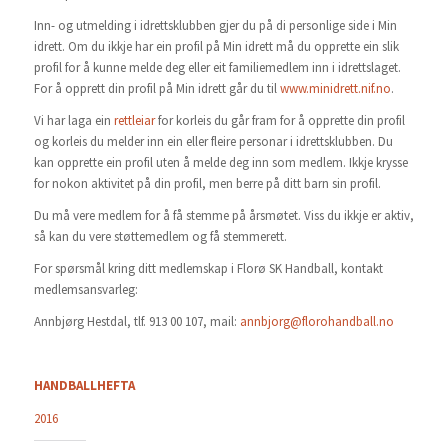
Inn- og utmelding i idrettsklubben gjer du på di personlige side i Min
idrett. Om du ikkje har ein profil på Min idrett må du opprette ein slik
profil for å kunne melde deg eller eit familiemedlem inn i idrettslaget.
For å opprett din profil på Min idrett går du til
www.minidrett.nif.no
.
Vi har laga ein
rettleiar
for korleis du går fram for å opprette din profil
og korleis du melder inn ein eller fleire personar i idrettsklubben. Du
kan opprette ein profil uten å melde deg inn som medlem. Ikkje krysse
for nokon aktivitet på din profil, men berre på ditt barn sin profil.
Du må vere medlem for å få stemme på årsmøtet. Viss du ikkje er aktiv,
så kan du vere støttemedlem og få stemmerett.
For spørsmål kring ditt medlemskap i Florø SK Handball, kontakt
medlemsansvarleg:
Annbjørg Hestdal, tlf. 913 00 107, mail:
annbjorg@florohandball.no
HANDBALLHEFTA
2016