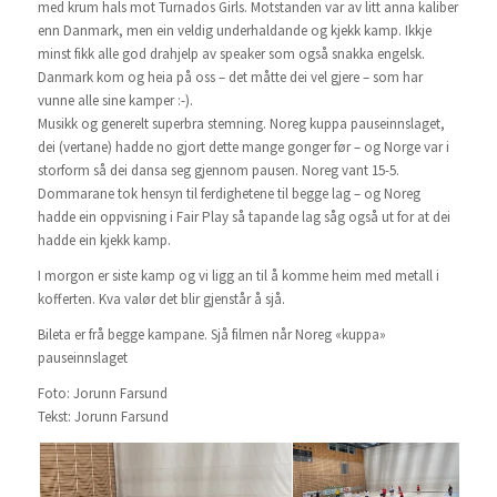
med krum hals mot Turnados Girls. Motstanden var av litt anna kaliber
enn Danmark, men ein veldig underhaldande og kjekk kamp. Ikkje
minst fikk alle god drahjelp av speaker som også snakka engelsk.
Danmark kom og heia på oss – det måtte dei vel gjere – som har
vunne alle sine kamper :-).
Musikk og generelt superbra stemning. Noreg kuppa pauseinnslaget,
dei (vertane) hadde no gjort dette mange gonger før – og Norge var i
storform så dei dansa seg gjennom pausen. Noreg vant 15-5.
Dommarane tok hensyn til ferdighetene til begge lag – og Noreg
hadde ein oppvisning i Fair Play så tapande lag såg også ut for at dei
hadde ein kjekk kamp.
I morgon er siste kamp og vi ligg an til å komme heim med metall i
kofferten. Kva valør det blir gjenstår å sjå.
Bileta er frå begge kampane. Sjå filmen når Noreg «kuppa»
pauseinnslaget
Foto: Jorunn Farsund
Tekst: Jorunn Farsund