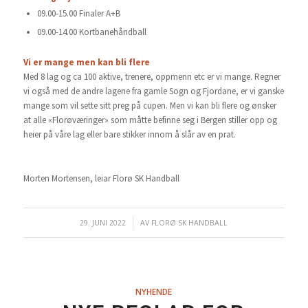
09.00-15.00 Finaler A+B
09.00-14.00 Kortbanehåndball
Vi er mange men kan bli flere
Med 8 lag og ca 100 aktive, trenere, oppmenn etc er vi mange. Regner
vi også med de andre lagene fra gamle Sogn og Fjordane, er vi ganske
mange som vil sette sitt preg på cupen. Men vi kan bli flere og ønsker
at alle «Florøværinger» som måtte befinne seg i Bergen stiller opp og
heier på våre lag eller bare stikker innom å slår av en prat.
Morten Mortensen, leiar Florø SK Handball
29. JUNI 2022
/
AV
FLORØ SK HANDBALL
NYHENDE