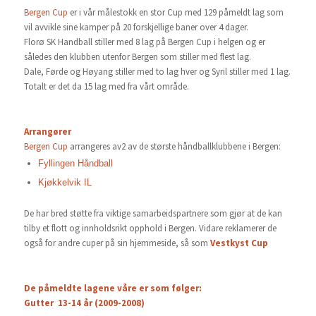
Bergen Cup
er i vår målestokk en stor Cup med 129 påmeldt lag som
vil avvikle sine kamper på 20 forskjellige baner over 4 dager.
Florø SK Handball stiller med 8 lag på Bergen Cup i helgen og er
således den klubben utenfor Bergen som stiller med flest lag.
Dale, Førde og Høyang stiller med to lag hver og Syril stiller med 1 lag.
Totalt er det da 15 lag med fra vårt område.
Arrangører
Bergen Cup
arrangeres av2 av de største håndballklubbene i Bergen:
Fyllingen Håndball
Kjøkkelvik IL
De har bred støtte fra viktige samarbeidspartnere som gjør at de kan
tilby et flott og innholdsrikt opphold i Bergen. Vidare reklamerer de
også for andre cuper på sin hjemmeside, så som
Vestkyst Cup
De påmeldte lagene våre er som følger:
Gutter 13-14 år (2009-2008)