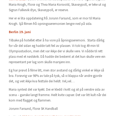
Maria Krogh, Florø og Thea Maria Korsvold, Skavøypoll, er teke ut og
Sigrun Falkevik Øye, Skavøypoll, er reserve.
Her er ei lita oppdatering frå Jorunn Farsund, som er mor til Maria
Krogh. Sjå filmen frå opningsseremonien lengre ned på sida.
Berlin 19. juni
Tilbake på hotellet etter å ha vore på åpningsseremoni. Starta dårlig
for vår del sidan eg hadde tatt feil av plassen. Vi tok tog 49 min til
Olympiastadion, men det var ikkje der vi skulle vere. Vi nådde til rett
plass med et nødskrik. Då hadde dei bestemt at det kun skulle vere ein
representant per lag som skulle marsjere inn.
Eg har prøvd å filme litt, men stor avstand og dårlig vinkel er ikkje så
bra. Forøvrig var 98% av tale på tysk, så vi klappa når andre gjorde
det, og veit ikkje kva festtale dei heldt. Vel,vel…
Maria syntest det var kjekt. Dei er kledd i kvitt og sit på venstre sida av
scena – ganske langt framme. Heilt kvite capser. Det var litt kult når dei
kom med flagget og flammen.
Jorunn Farsund, Florø SK Handball