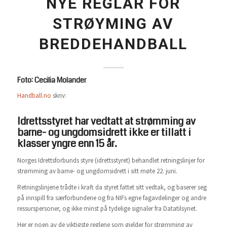
NYE REGLAR FOR
STRØYMING AV
BREDDEHANDBALL
Foto: Cecilia Molander
Handball.no
skriv:
Idrettsstyret har vedtatt at strømming av
barne- og ungdomsidrett ikke er tillatt i
klasser yngre enn 15 år.
Norges Idrettsforbunds styre (idrettsstyret) behandlet retningslinjer for
strømming av barne- og ungdomsidrett i sitt møte 22. juni.
Retningslinjene trådte i kraft da styret fattet sitt vedtak, og baserer seg
på innspill fra særforbundene og fra NIFs egne fagavdelinger og andre
ressurspersoner, og ikke minst på tydelige signaler fra Datatilsynet.
Her er noen av de viktigste reglene som gjelder for strømming av