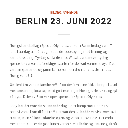
BILDER
,
NYHENDE
BERLIN 23. JUNI 2022
Noregs handballag i Special Olympics, ankom Berlin fredag den 17.
juni. Laurdag til måndag hadde dei oppkøyring med trening og
kampførebuing. Tysdag spela dei mot Wiesel. Jentene var tydleg
spente for dei var litt forsiktige i starten før dei vart varme i trøya. Det
vart ein spanande og jamn kamp som dei dro i land i siste minutt.
Noreg vant 8-7.
Om kvelden var det familietreff i Zoo der familiene fekk tilbringe litt tid
med spelarane, kose seg med god mat og drikke og rusle rundt og sjå
på dyra. Deler av Zoo var open spesielt for Special Olympics.
I dag har det vore ein spennande dag. Først kamp mot Danmark –
som vi visste kom til å bli tøff. Det vart den. Vi hadde eit visst overtak i
starten, men så kom «dansketoget» og valsa litt over oss. Det enda
med tap 9-5. Etter ein god lunch var spiriten tilbake og jentene gikk på