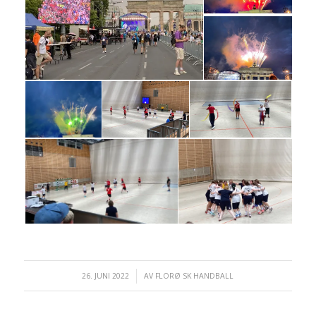
26. JUNI 2022
/
AV
FLORØ SK HANDBALL