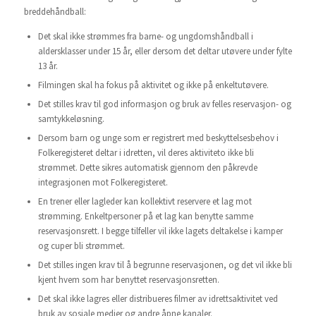
breddehåndball:
Det skal ikke strømmes fra barne- og ungdomshåndball i
aldersklasser under 15 år, eller dersom det deltar utøvere under fylte
13 år.
Filmingen skal ha fokus på aktivitet og ikke på enkeltutøvere.
Det stilles krav til god informasjon og bruk av felles reservasjon- og
samtykkeløsning.
Dersom barn og unge som er registrert med beskyttelsesbehov i
Folkeregisteret deltar i idretten, vil deres aktiviteto ikke bli
strømmet. Dette sikres automatisk gjennom den påkrevde
integrasjonen mot Folkeregisteret.
En trener eller lagleder kan kollektivt reservere et lag mot
strømming. Enkeltpersoner på et lag kan benytte samme
reservasjonsrett. I begge tilfeller vil ikke lagets deltakelse i kamper
og cuper bli strømmet.
Det stilles ingen krav til å begrunne reservasjonen, og det vil ikke bli
kjent hvem som har benyttet reservasjonsretten.
Det skal ikke lagres eller distribueres filmer av idrettsaktivitet ved
bruk av sosiale medier og andre åpne kanaler.