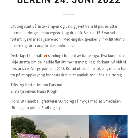
Litt treg start på siste kampen og veldig jevnt fram til pause. Etter
pausen la Norge inn racergearet og dro ifrå. Seieren 15-5 var vel
fortent. Kjekk medaljeseremoni. Med engelsk speaker. Vi fikk litt klump i
halsen og tåre i augekroken nokon kvar.
Dette laget har hatt
ei
samling i forkant av turneringa. Kva kunne dei
ikkje utretta om dei hadde fått litt meir trening i lag i forkant. Så vidt vi
forstår så er Norge påmeldt 2023. Kortid uttak blir er ukjent, men vi har
tru på at oppkøyring for neste år blir litt annleis enn i år. Heia Noreg!!!!
Tekst og bilete: Jorunn Farsund
Bilete fyrverkeri: Maria Krogh
Florø SK Handball gratulerer SO Noreg så mykje med sølvmedaljen.
Utruleg bra jobba! Stolt og kry!