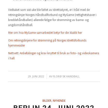
Vedtaket som sist uke ble fattet av Idrettsstyret, er i tråd med de
retningslinjer Norges Håndballforbund og MyGame (rettighetshaver i
breddehåndballen) allerede følger for strømming av barne- og
ungdomshåndball.
Mer om hva MyGame-samarbeidet betyr for din klubb her
Om retningslinjene for strømming på Norges Idrettsforbunds
hjemmesider
Nettvett: Anbefalinger og krav knyttet til bruk av foto- og videokamera
i hall
29. JUNI 2022
/
AV
FLORØ SK HANDBALL
BILDER
,
NYHENDE
BERLIN 24. JUNI 2022