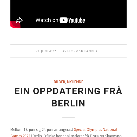
23. JUNI 2022
/
AV
FLORØ SK HANDBALL
BILDER
,
NYHENDE
EIN OPPDATERING FRÅ
BERLIN
Mellom 19. juni og 24. juni arrangerast
Special Olympics National
Games 2022
i Berlin. 3 flinke handballspelarar frå Florø og Skavøypoll: