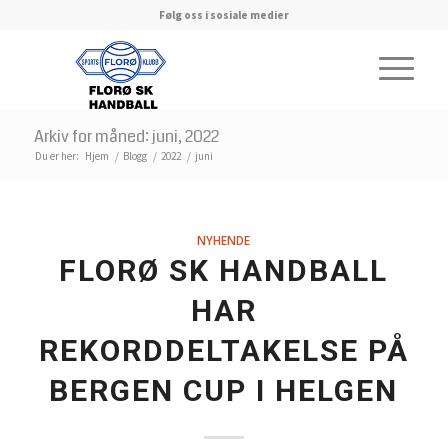
Følg oss i sosiale medier
Arkiv for måned: juni, 2022
Du er her:
Hjem
/
Blogg
/
2022
/
juni
NYHENDE
FLORØ SK HANDBALL
HAR
REKORDDELTAKELSE PÅ
BERGEN CUP I HELGEN