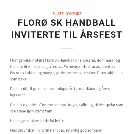
BILDER
,
NYHENDE
FLORØ SK HANDBALL
INVITERTE TIL ÅRSFEST
I forrige veke inviterte Florø SK Handball sine spelarar, dommarar og
trenarar til ein etterlengta årsfest. På menyen stod tacos, levert av
Bistro to kokker, og mange, gode, heimebakte kaker. Tusen takk til dei
som baka!
Det blei utdelt premier til seniorlaga: Årets toppskårar og Årets
lagspelar.
Det blei og utdelt «Tommelen opp»-trøyer, i alle lag, til den spelar som
spelarane sjølv stemt fram.
Her følger «nokre» bilete frå festen.
Med det ynskjer Florø SK Handball ein riktig god sommar!