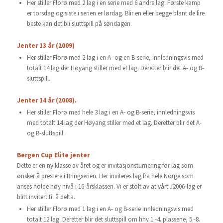
Her stiller Florø med 2 lag i en serie med 6 andre lag. Første kamp
er torsdag og siste i serien er lørdag. Blir en eller begge blant de fire
beste kan det bli sluttspill på søndagen.
Jenter 13 år (2009)
Her stiller Florø med 2 lag i en A- og en B-serie, innledningsvis med
totalt 14 lag der Høyang stiller med et lag. Deretter blir det A- og B-
sluttspill.
Jenter 14 år (2008).
Her stiller Florø med hele 3 lag i en A- og B-serie, innledningsvis
med totalt 14 lag der Høyang stiller med et lag. Deretter blir det A-
og B-sluttspill.
Bergen Cup Elite jenter
Dette er en ny klasse av året og er invitasjonsturnering for lag som
ønsker å prestere i Bringserien. Her inviteres lag fra hele Norge som
anses holde høy nivå i 16-årsklassen. Vi er stolt av at vårt J2006-lag er
blitt invitert til å delta.
Her stiller Florø med 1 lag i en A- og B-serie innledningsvis med
totalt 12 lag. Deretter blir det sluttspill om hhv 1.-4. plassene, 5.-8.