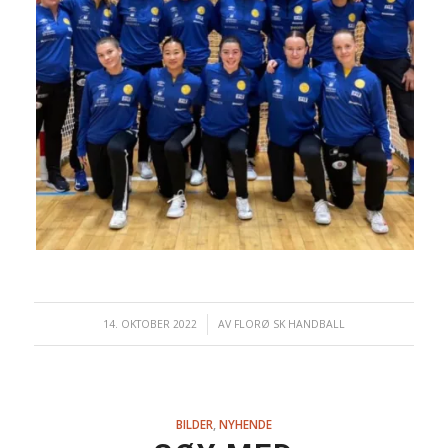
14. OKTOBER 2022
/
AV
FLORØ SK HANDBALL
BILDER
,
NYHENDE