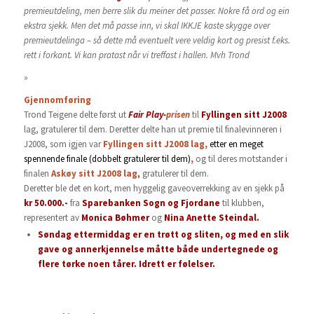
premieutdeling, men berre slik du meiner det passer. Nokre få ord og ein
ekstra sjekk. Men det må passe inn, vi skal IKKJE kaste skygge over
premieutdelinga – så dette må eventuelt vere veldig kort og presist f.eks.
rett i forkant. Vi kan pratast når vi treffast i hallen. Mvh Trond
»
Gjennomføring
Trond Teigene delte først ut
Fair Play-
prisen
til
Fyllingen sitt J2008
lag, gratulerer til dem. Deretter delte han ut premie til finalevinneren i
J2008, som igjen var
Fyllingen sitt J2008 lag,
etter en meget
spennende finale (dobbelt gratulerer til dem)
,
og til deres motstander i
finalen
Askøy sitt J2008 lag
,
gratulerer til dem.
Deretter ble det en kort, men hyggelig gaveoverrekking av en sjekk på
kr 50.000.-
fra
Sparebanken Sogn og Fjordane
til klubben,
representert av
Monica Bøhmer
og
Nina Anette Steindal.
Søndag ettermiddag er en trøtt og sliten, og med en slik
gave og annerkjennelse måtte både undertegnede og
flere tørke noen tårer. Idrett er følelser.