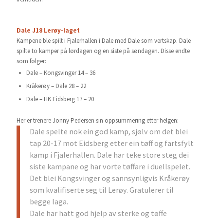
Dale J18 Lerøy-laget
Kampene ble spilt i Fjalerhallen i Dale med Dale som vertskap. Dale
spilte to kamper på lørdagen og en siste på søndagen. Disse endte
som følger:
Dale – Kongsvinger 14 – 36
Kråkerøy – Dale 28 – 22
Dale – HK Eidsberg 17 – 20
Her er trenere Jonny Pedersen sin oppsummering etter helgen:
Dale spelte nok ein god kamp, sjølv om det blei
tap 20-17 mot Eidsberg etter ein tøff og fartsfylt
kamp i Fjalerhallen.
Dale har teke store steg dei
siste kampane og har vorte tøffare i duellspelet.
Det blei Kongsvinger og sannsynligvis Kråkerøy
som kvalifiserte seg til Lerøy. Gratulerer til
begge laga.
Dale har hatt god hjelp av sterke og tøffe