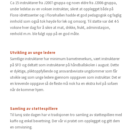
Ca 15 instruktører fra J2007-gruppa og noen eldre fra J2006-gruppa,
under ledelse av en voksen instruktør, sikret at opplegget både på
Florø idrettssenter og i Florøhallen hadde et god pedagogisk og faglig
innhold som også tok høyde for lek og omsorg. Til støtte var det 4-5
voksne hver dag for å sikre at mat, drikke, frukt, administasjon,
renhold m.m. ble fulgt opp på en god måte.
Utvikling av unge ledere
Samtlige instruktører har minimum barnetrenerkurs, vært instruktører
på SFO og deltatt som instruktører på håndballskolen i august. Dette
er dyktige, pliktoppfyllende og ansvarsbevisste ungdommer som får
utvikle seg som unge ledere gjennom oppgaven som instruktør. Det er
en krevende oppgave så de fleste må nok ha en ekstra kvil på sofaen
når de kommer hjem.
Samling av støttespillere
Til lunsj siste dagen har vi tradisjonen tro samling av støttespillere med
kaffe og enkel bevertning. Der vår vi pratet om opplegget og gitt dem
en omvisning.