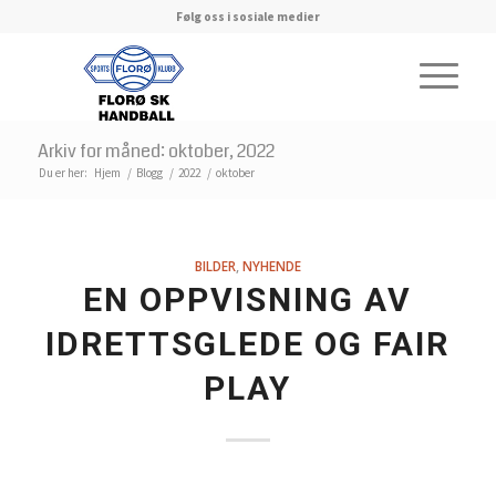
Følg oss i sosiale medier
Arkiv for måned: oktober, 2022
Du er her:
Hjem
/
Blogg
/
2022
/
oktober
BILDER
,
NYHENDE
EN OPPVISNING AV
IDRETTSGLEDE OG FAIR
PLAY