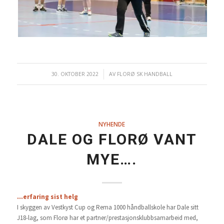
30. OKTOBER 2022
/
AV
FLORØ SK HANDBALL
NYHENDE
DALE OG FLORØ VANT
MYE….
…erfaring sist helg
I skyggen av Vestkyst Cup og Rema 1000 håndballskole har Dale sitt
J18-lag, som Florø har et partner/prestasjonsklubbsamarbeid med,