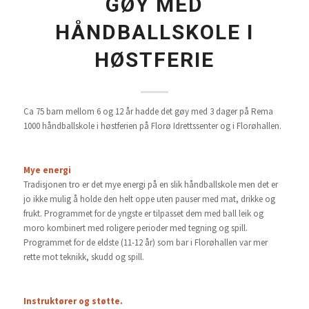
GØY MED
HÅNDBALLSKOLE I
HØSTFERIE
Ca 75 barn mellom 6 og 12 år hadde det gøy med 3 dager på Rema
1000 håndballskole i høstferien på Florø Idrettssenter og i Florøhallen.
Mye energi
Tradisjonen tro er det mye energi på en slik håndballskole men det er
jo ikke mulig å holde den helt oppe uten pauser med mat, drikke og
frukt. Programmet for de yngste er tilpasset dem med ball leik og
moro kombinert med roligere perioder med tegning og spill.
Programmet for de eldste (11-12 år) som bar i Florøhallen var mer
rette mot teknikk, skudd og spill.
Instruktører og støtte.