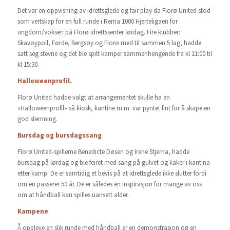
Det var en oppvisning av idrettsglede og fair play da Florø United stod
som vertskap for en full runde i Rema 1000 Hjerteligaen for
ungdom/voksen på Florø idrettssenter lørdag. Fire klubber:
Skavøypoll, Førde, Bergsøy og Florø med til sammen 5 lag, hadde
satt seg stevne og det ble spilt kamper sammenhengende fra kl 11:00 til
kl 15:30.
Halloweenprofil.
Florø United hadde valgt at arrangementet skulle ha en
«Halloweenprofil» så kiosk, kantine m.m. var pyntet fint for å skape en
god stemning.
Bursdag og bursdagssang
Florø United-spillerne Benedicte Døsen og Irene Stjerna, hadde
bursdag på lørdag og ble feiret med sang på gulvet og kaker i kantina
etter kamp. De er samtidig et bevis på at idrettsglede ikke slutter fordi
om en passerer 50 år. De er således en inspirasjon for mange av oss
om at håndball kan spilles uansett alder.
Kampene
Å oppleve en slik runde med håndball er en demonstrasjon og en