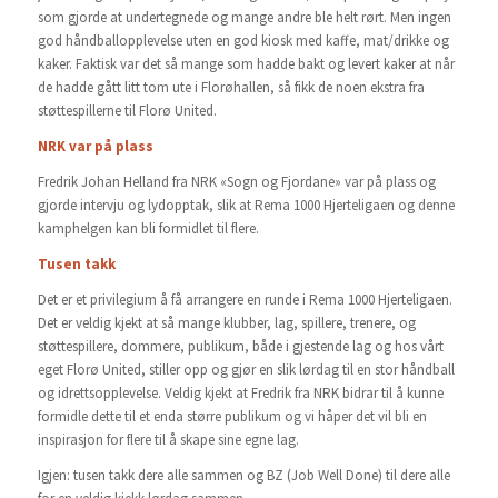
som gjorde at undertegnede og mange andre ble helt rørt. Men ingen
god håndballopplevelse uten en god kiosk med kaffe, mat/drikke og
kaker. Faktisk var det så mange som hadde bakt og levert kaker at når
de hadde gått litt tom ute i Florøhallen, så fikk de noen ekstra fra
støttespillerne til Florø United.
NRK var på plass
Fredrik Johan Helland fra NRK «Sogn og Fjordane» var på plass og
gjorde intervju og lydopptak, slik at Rema 1000 Hjerteligaen og denne
kamphelgen kan bli formidlet til flere.
Tusen takk
Det er et privilegium å få arrangere en runde i Rema 1000 Hjerteligaen.
Det er veldig kjekt at så mange klubber, lag, spillere, trenere, og
støttespillere, dommere, publikum, både i gjestende lag og hos vårt
eget Florø United, stiller opp og gjør en slik lørdag til en stor håndball
og idrettsopplevelse. Veldig kjekt at Fredrik fra NRK bidrar til å kunne
formidle dette til et enda større publikum og vi håper det vil bli en
inspirasjon for flere til å skape sine egne lag.
Igjen: tusen takk dere alle sammen og BZ (Job Well Done) til dere alle