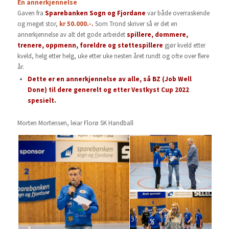
En annerkjennelse
Gaven fra
Sparebanken Sogn og Fjordane
var både overraskende
og meget stor,
kr 50.000.-.
Som Trond skriver så er det en
annerkjennelse av alt det gode arbeidet
spillere, dommere,
trenere, oppmenn, foreldre og støttespillere
gjør kveld etter
kveld, helg etter helg, uke etter uke nesten året rundt og ofte over flere
år.
Dette er en annerkjennelse av alle, så BZ (Job Well
Done) til dere generelt og etter Vestkyst Cup 2022
spesielt.
Morten Mortensen, leiar Florø SK Handball