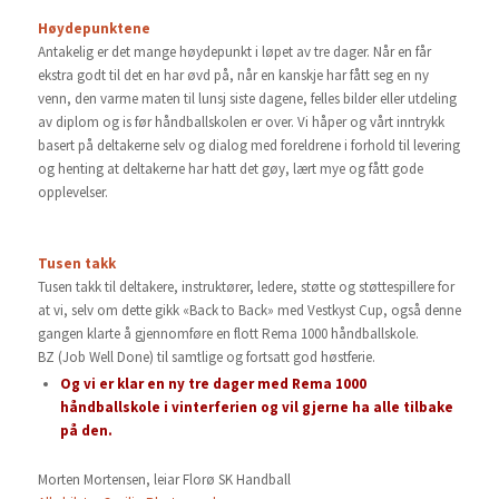
Høydepunktene
Antakelig er det mange høydepunkt i løpet av tre dager. Når en får
ekstra godt til det en har øvd på, når en kanskje har fått seg en ny
venn, den varme maten til lunsj siste dagene, felles bilder eller utdeling
av diplom og is før håndballskolen er over. Vi håper og vårt inntrykk
basert på deltakerne selv og dialog med foreldrene i forhold til levering
og henting at deltakerne har hatt det gøy, lært mye og fått gode
opplevelser.
Tusen takk
Tusen takk til deltakere, instruktører, ledere, støtte og støttespillere for
at vi, selv om dette gikk «Back to Back» med Vestkyst Cup, også denne
gangen klarte å gjennomføre en flott Rema 1000 håndballskole.
BZ (Job Well Done) til samtlige og fortsatt god høstferie.
Og vi er klar en ny tre dager med Rema 1000
håndballskole i vinterferien og vil gjerne ha alle tilbake
på den.
Morten Mortensen, leiar Florø SK Handball