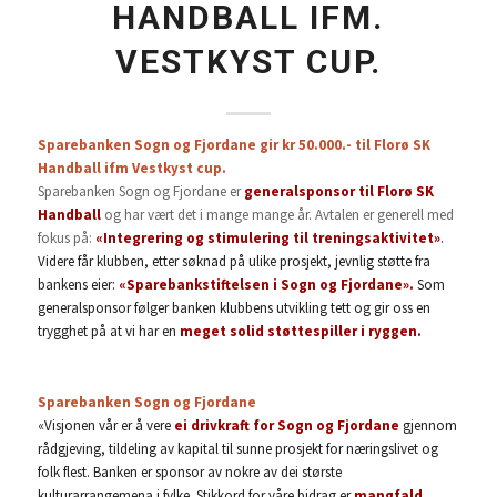
HANDBALL IFM.
VESTKYST CUP.
Sparebanken Sogn og Fjordane gir kr 50.000.- til Florø SK
Handball ifm Vestkyst cup.
Sparebanken Sogn og Fjordane er
generalsponsor til Florø SK
Handball
og har vært det i mange mange år. Avtalen er generell med
fokus på:
«I
ntegrering og stimulering til treningsaktivitet»
.
Videre får klubben, etter søknad på ulike prosjekt, jevnlig støtte fra
bankens eier:
«Sparebankstiftelsen i Sogn og Fjordane».
Som
generalsponsor følger banken klubbens utvikling tett og gir oss en
trygghet på at vi har en
meget solid støttespiller i ryggen.
Sparebanken Sogn og Fjordane
«Visjonen vår er å vere
ei drivkraft for Sogn og Fjordane
gjennom
rådgjeving, tildeling av kapital til sunne prosjekt for næringslivet og
folk flest.
Banken er sponsor av nokre av dei største
kulturarrangemena i fylke. Stikkord for våre bidrag er
mangfald,