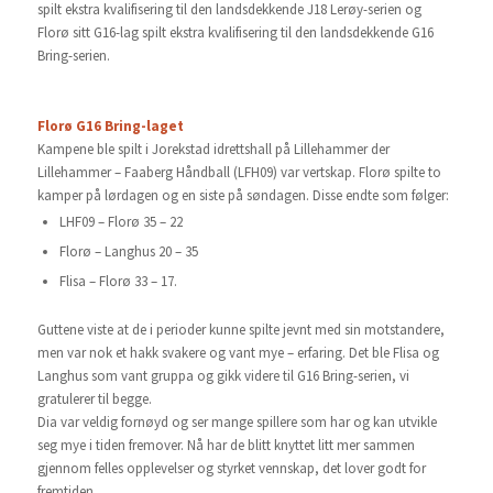
spilt ekstra kvalifisering til den landsdekkende J18 Lerøy-serien og
Florø sitt G16-lag spilt ekstra kvalifisering til den landsdekkende G16
Bring-serien.
Florø G16 Bring-laget
Kampene ble spilt i Jorekstad idrettshall på Lillehammer der
Lillehammer – Faaberg Håndball (LFH09) var vertskap. Florø spilte to
kamper på lørdagen og en siste på søndagen. Disse endte som følger:
LHF09 – Florø 35 – 22
Florø – Langhus 20 – 35
Flisa – Florø 33 – 17.
Guttene viste at de i perioder kunne spilte jevnt med sin motstandere,
men var nok et hakk svakere og vant mye – erfaring. Det ble Flisa og
Langhus som vant gruppa og gikk videre til G16 Bring-serien, vi
gratulerer til begge.
Dia var veldig fornøyd og ser mange spillere som har og kan utvikle
seg mye i tiden fremover. Nå har de blitt knyttet litt mer sammen
gjennom felles opplevelser og styrket vennskap, det lover godt for
fremtiden.