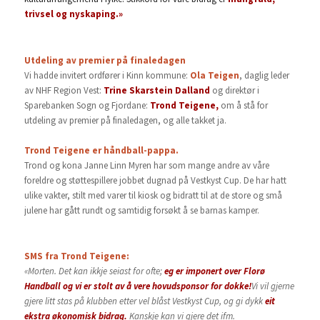
trivsel og nyskaping.»
Utdeling av premier på finaledagen
Vi hadde invitert ordfører i Kinn kommune:
Ola Teigen
, daglig leder
av NHF Region Vest:
Trine Skarstein Dalland
og direktør i
Sparebanken Sogn og Fjordane:
Trond Teigene,
om å stå for
utdeling av premier på finaledagen, og alle takket ja.
Trond Teigene er håndball-pappa.
Trond og kona Janne Linn Myren har som mange andre av våre
foreldre og støttespillere jobbet dugnad på Vestkyst Cup. De har hatt
ulike vakter, stilt med varer til kiosk og bidratt til at de store og små
julene har gått rundt og samtidig forsøkt å se barnas kamper.
SMS fra Trond Teigene:
«Morten. Det kan ikkje seiast for ofte;
eg er imponert over Florø
Handball og vi er stolt av å vere hovudsponsor for dokke!
Vi vil gjerne
gjere litt stas på klubben etter vel blåst Vestkyst Cup, og gi dykk
eit
ekstra økonomisk bidrag.
Kanskje kan vi gjere det ifm.