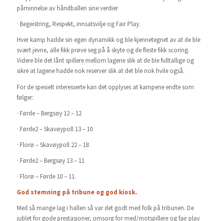
påminnelse av håndballen sine verdier
· Begeistring, Respekt, innsatsvilje og Fair Play.
Hver kamp hadde sin egen dynamikk og ble kjennetegnet av at de ble
svært jevne, alle fikk prøve seg på å skyte og de fleste fikk scoring.
Videre ble det lånt spillere mellom lagene slik at de ble fulltallige og
sikre at lagene hadde nok reserver slik at det ble nok hvile også.
For de spesielt interesserte kan det opplyses at kampene endte som
følger:
· Førde – Bergsøy 12 – 12
· Førde2 – Skavøypoll 13 – 10
· Florø – Skavøypoll 22 – 18
· Førde2 – Bergsøy 13 – 11
· Florø – Førde 10 – 11.
God stemning på tribune og god kiosk.
Med så mange lag i hallen så var det godt med folk på tribunen. De
jublet for gode prestasjoner, omsorg for med/motspillere og fair play