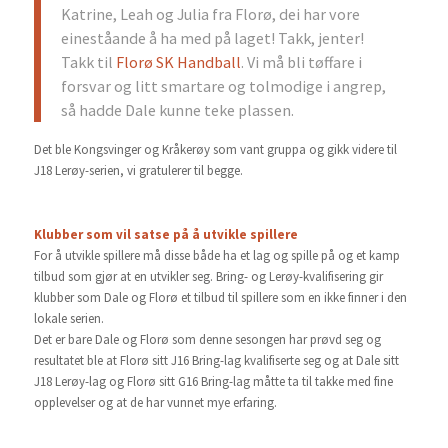
Katrine, Leah og Julia fra Florø, dei har vore
eineståande å ha med på laget! Takk, jenter!
Takk til
Florø SK Handball
.
Vi må bli tøffare i
forsvar og litt smartare og tolmodige i angrep,
så hadde Dale kunne teke plassen.
Det ble Kongsvinger og Kråkerøy som vant gruppa og gikk videre til
J18 Lerøy-serien, vi gratulerer til begge.
Klubber som vil satse på å utvikle spillere
For å utvikle spillere må disse både ha et lag og spille på og et kamp
tilbud som gjør at en utvikler seg. Bring- og Lerøy-kvalifisering gir
klubber som Dale og Florø et tilbud til spillere som en ikke finner i den
lokale serien.
Det er bare Dale og Florø som denne sesongen har prøvd seg og
resultatet ble at Florø sitt J16 Bring-lag kvalifiserte seg og at Dale sitt
J18 Lerøy-lag og Florø sitt G16 Bring-lag måtte ta til takke med fine
opplevelser og at de har vunnet mye erfaring.