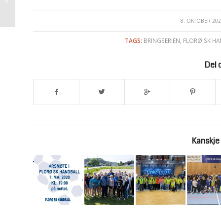
8. OKTOBER 202
/
TAGS:
BRINGSERIEN
,
FLORØ SK HA
Del 
Kanskje 