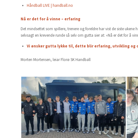
Håndball LIVE | handball.no
Nå er det for å vinne – erfaring
Det mindsettet som spillere, trenere og foreldre har vist de siste ukene
selvsagt en krevende runde så selv om gutta sier at: «Nå er det for å vinn
Vi ønsker gutta lykke til, dette blir erfaring, utvikling og
Morten Mortensen, leiar Florø SK Handball