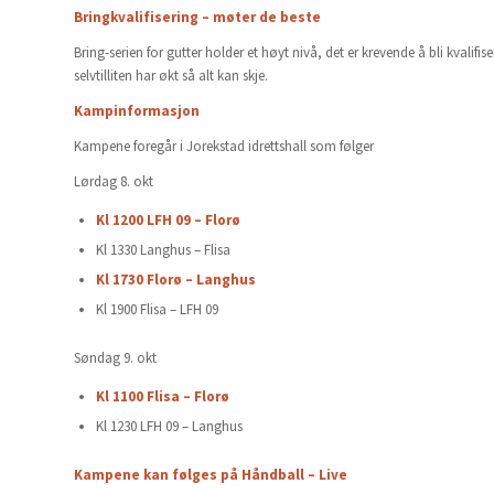
Bringkvalifisering – møter de beste
Bring-serien for gutter holder et høyt nivå, det er krevende å bli kvalif
selvtilliten har økt så alt kan skje.
Kampinformasjon
Kampene foregår i Jorekstad idrettshall som følger
Lørdag 8. okt
Kl 1200 LFH 09 – Florø
Kl 1330 Langhus – Flisa
Kl 1730 Florø – Langhus
Kl 1900 Flisa – LFH 09
Søndag 9. okt
Kl 1100 Flisa – Florø
Kl 1230 LFH 09 – Langhus
Kampene kan følges på Håndball – Live