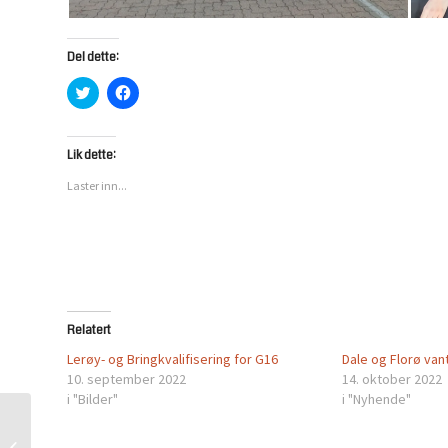
Del dette:
Klikk
Klikk
for
for
å
å
dele
dele
på
på
Twitter(åpnes
Facebook(åpnes
Lik dette:
i
i
en
en
Laster inn...
ny
ny
fane)
fane)
Relatert
Lerøy- og Bringkvalifisering for G16
Dale og Florø va
10. september 2022
14. oktober 2022
i "Bilder"
i "Nyhende"
Trosser vær og vind