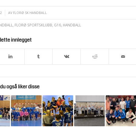
2
AV
FLORØ SK HANDBALL
NDBALL
,
FLORØ SPORTSKLUBB
,
G16
,
HANDBALL
dette innlegget
du også liker disse