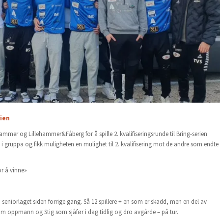
rien
hammer og Lillehammer&Fåberg for å spille 2. kvalifiseringsrunde til Bring-serien
e i gruppa og fikk muligheten en mulighet til 2. kvalifisering mot de andre som endte
or å vinne»
 seniorlaget siden forrige gang. Så 12 spillere + en som er skadd, men en del av
m oppmann og Stig som sjåfør i dag tidlig og dro avgårde – på tur.