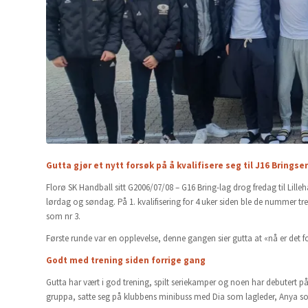
Gutta gjør et nytt forsøk på å kvalifisere seg til J16 Bringse
Florø SK Handball sitt G2006/07/08 – G16 Bring-lag drog fredag til Lille
lørdag og søndag. På 1. kvalifisering for 4 uker siden ble de nummer tr
som nr 3.
Første runde var en opplevelse, denne gangen sier gutta at «nå er det f
Godt med trening siden forrige gang
Gutta har vært i god trening, spilt seriekamper og noen har debutert på
gruppa, satte seg på klubbens minibuss med Dia som lagleder, Anya so