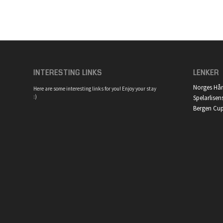
INTERESTING LINKS
LENKER
Norges Hå
Here are some interesting links for you! Enjoy your stay
:)
Spelarlisen
Bergen Cu