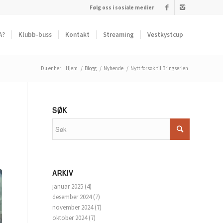
Følg oss i sosiale medier
A?
Klubb-buss
Kontakt
Streaming
Vestkystcup
Du er her:
Hjem
/
Blogg
/
Nyhende
/
Nytt forsøk til Bringserien
SØK
ARKIV
januar 2025
(4)
desember 2024
(7)
november 2024
(7)
oktober 2024
(7)