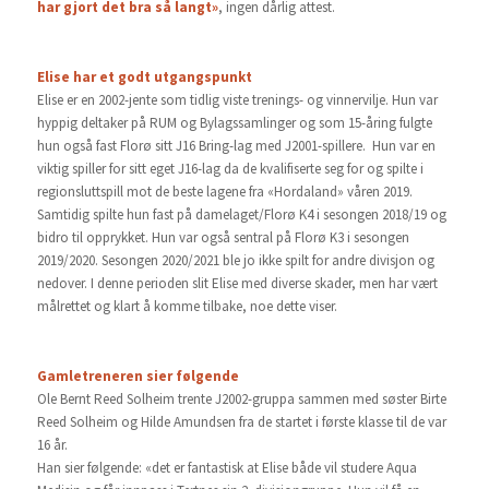
har gjort det bra så langt»
, ingen dårlig attest.
Elise har et godt utgangspunkt
Elise er en 2002-jente som tidlig viste trenings- og vinnervilje. Hun var
hyppig deltaker på RUM og Bylagssamlinger og som 15-åring fulgte
hun også fast Florø sitt J16 Bring-lag med J2001-spillere. Hun var en
viktig spiller for sitt eget J16-lag da de kvalifiserte seg for og spilte i
regionsluttspill mot de beste lagene fra «Hordaland» våren 2019.
Samtidig spilte hun fast på damelaget/Florø K4 i sesongen 2018/19 og
bidro til opprykket. Hun var også sentral på Florø K3 i sesongen
2019/2020. Sesongen 2020/2021 ble jo ikke spilt for andre divisjon og
nedover. I denne perioden slit Elise med diverse skader, men har vært
målrettet og klart å komme tilbake, noe dette viser.
Gamletreneren sier følgende
Ole Bernt Reed Solheim trente J2002-gruppa sammen med søster Birte
Reed Solheim og Hilde Amundsen fra de startet i første klasse til de var
16 år.
Han sier følgende: «det er fantastisk at Elise både vil studere Aqua