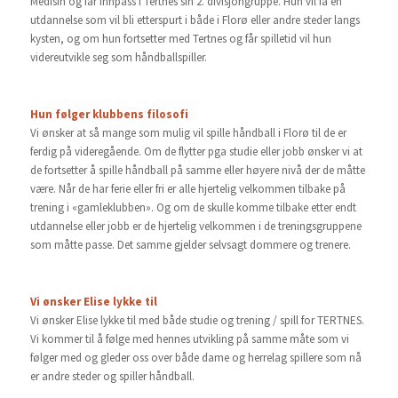
Medisin og får innpass i Tertnes sin 2. divisjongruppe. Hun vil få en
utdannelse som vil bli etterspurt i både i Florø eller andre steder langs
kysten, og om hun fortsetter med Tertnes og får spilletid vil hun
videreutvikle seg som håndballspiller.
Hun følger klubbens filosofi
Vi ønsker at så mange som mulig vil spille håndball i Florø til de er
ferdig på videregående. Om de flytter pga studie eller jobb ønsker vi at
de fortsetter å spille håndball på samme eller høyere nivå der de måtte
være. Når de har ferie eller fri er alle hjertelig velkommen tilbake på
trening i «gamleklubben». Og om de skulle komme tilbake etter endt
utdannelse eller jobb er de hjertelig velkommen i de treningsgruppene
som måtte passe. Det samme gjelder selvsagt dommere og trenere.
Vi ønsker Elise lykke til
Vi ønsker Elise lykke til med både studie og trening / spill for TERTNES.
Vi kommer til å følge med hennes utvikling på samme måte som vi
følger med og gleder oss over både dame og herrelag spillere som nå
er andre steder og spiller håndball.