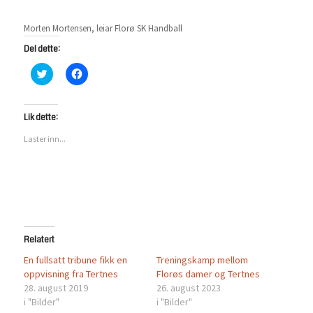
Morten Mortensen, leiar Florø SK Handball
Del dette:
Klikk
Klikk
for
for
å
å
dele
dele
på
på
Twitter(åpnes
Facebook(åpnes
Lik dette:
i
i
en
en
Laster inn...
ny
ny
fane)
fane)
Relatert
En fullsatt tribune fikk en
Treningskamp mellom
oppvisning fra Tertnes
Florøs damer og Tertnes
28. august 2019
26. august 2023
i "Bilder"
i "Bilder"