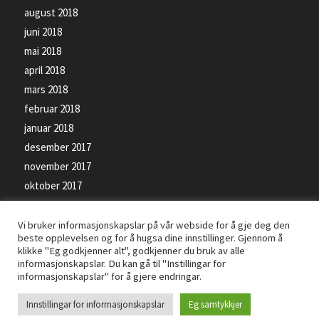
august 2018
juni 2018
mai 2018
april 2018
mars 2018
februar 2018
januar 2018
desember 2017
november 2017
oktober 2017
september 2017
Vi bruker informasjonskapslar på vår webside for å gje deg den
beste opplevelsen og for å hugsa dine innstillinger. Gjennom å
klikke "Eg godkjenner alt", godkjenner du bruk av alle
informasjonskapslar. Du kan gå til "Instillingar for
informasjonskapslar" for å gjere endringar.
© Kopirett - Florø SK Handball - Levert av
PRO ISP
- Bilete på siden kan vere
Innstillingar for informasjonskapslar
Eg samtykkjer
beskyttet av opphavsrettsloven -
Personvernerklæring
-
Informasjonskapslar