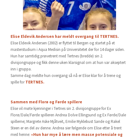
Elise Eldevik Andersen har meldt overgang til TERTNES.
Elise Eldevik Andersen (2002) er flyttet til Bergen og startet på et
masterstudium i Aqua Medisin på Universitetet der for 14 dager siden.
Hun har samtidig prøvetrent med Tertnes (bredde) sin 2.
divisjongruppe og fikk denne uken klarsignal om at hun var akseptert
inn i gruppa.
Samme dag meldte hun overgang så nå er Elise klar for å trene og
spille for
TERTNES.
Sammen med Florø og Førde spillere
Elise vil møte kjenninger i Tertnes sin 2. divisjongruppe for Ex
Florø/Dale/Førde spilleren Andrea Dolve Ellingsund og Ex Førde/Dale
spillerne; Margrete Aske Mjåtveit, Emilie Myklebust Sande og Rakel
Steen er en del av denne. Andrea sier følgende om Elise etter å trent
med henne:
«Hun har mye å lære men masse potensiale og