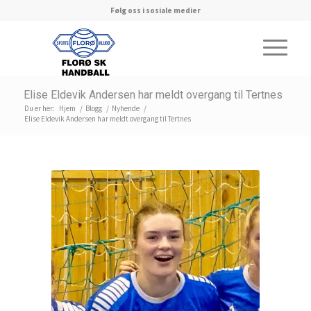
Følg oss i sosiale medier
Elise Eldevik Andersen har meldt overgang til Tertnes
Du er her:
Hjem
/
Blogg
/
Nyhende
/
Elise Eldevik Andersen har meldt overgang til Tertnes
Elise Eldevik Andersen feirer
sigeren over Sogndal: 29-20 i KV03-
kampen i februari i fjor.