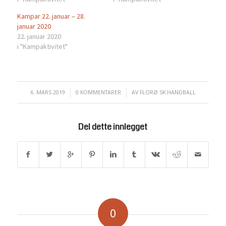
Kampar 22. januar – 28.
januar 2020
22. januar 2020
i "Kampaktivitet"
6. MARS 2019
/
0 KOMMENTARER
/
AV
FLORØ SK HANDBALL
Del dette innlegget
0