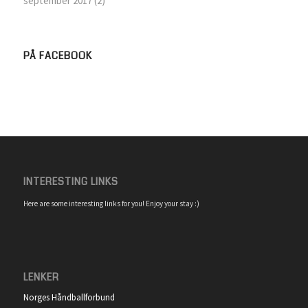
september 2017
(2)
PÅ FACEBOOK
INTERESTING LINKS
Here are some interesting links for you! Enjoy your stay :)
LENKER
Norges Håndballforbund