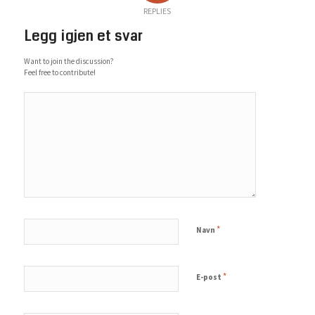
REPLIES
Legg igjen et svar
Want to join the discussion?
Feel free to contribute!
*
Navn
*
E-post