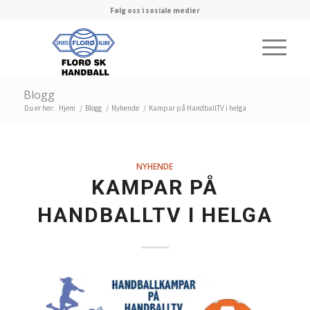
Følg oss i sosiale medier
Blogg
Du er her:
Hjem
/
Blogg
/
Nyhende
/
Kampar på HandballTV i helga
NYHENDE
KAMPAR PÅ
HANDBALLTV I HELGA