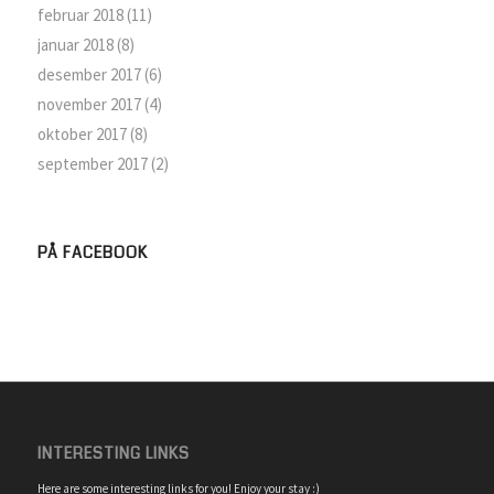
februar 2018
(11)
januar 2018
(8)
desember 2017
(6)
november 2017
(4)
oktober 2017
(8)
september 2017
(2)
PÅ FACEBOOK
INTERESTING LINKS
Here are some interesting links for you! Enjoy your stay :)