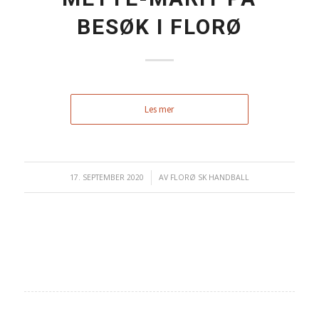
BESØK I FLORØ
Les mer
17. SEPTEMBER 2020
/
AV
FLORØ SK HANDBALL