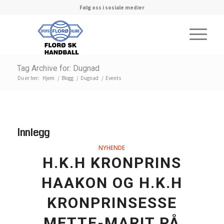
Følg oss i sosiale medier
Tag Archive for: Dugnad
Du er her:
Hjem
/
Blogg
/
Dugnad
/
Events
Innlegg
NYHENDE
H.K.H KRONPRINS
HAAKON OG H.K.H
KRONPRINSESSE
METTE-MARIT PÅ