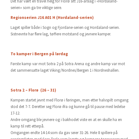
Det har vært en travel helg for Florø sitt J16-årslag i «Hordaland-
serien» som ga tre viktige seire.
Regionserien J16 A01 H (Hordaland-serien)
Laget spiller både i Sogn og Fjordane-serien og Hordaland-serien.
Sistnevnte har flere lag, tøffere motstand og jevnere kamper.
To kamper i Bergen på lørdag
Første kamp var mot Sotra 2 på Sotra Arena og andre kamp var mot
det sammensatte laget Viking/Nordnes/Bergen 1 i Nordneshallen.
Sotra 2 – Florø (26 – 31)
Kampen startet jevnt med Florø i føringen, men etter halvspilt omgang
stod det 7-7. Deretter seg Florø ifra og kunne gå til pause med ledelse
17-12.
Andre omgang ble jevnere og i bakhodet viste en at en skulle ha en
kamp til rett etterpå.
Omgangen endte 14-14 som da gav seier 31-26. Hele 8 spillere på