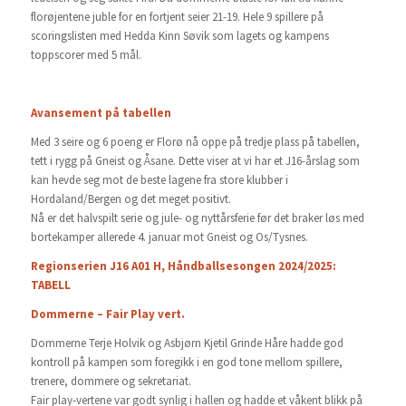
florøjentene juble for en fortjent seier 21-19. Hele 9 spillere på
scoringslisten med Hedda Kinn Søvik som lagets og kampens
toppscorer med 5 mål.
Avansement på tabellen
Med 3 seire og 6 poeng er Florø nå oppe på tredje plass på tabellen,
tett i rygg på Gneist og Åsane. Dette viser at vi har et J16-årslag som
kan hevde seg mot de beste lagene fra store klubber i
Hordaland/Bergen og det meget positivt.
Nå er det halvspilt serie og jule- og nyttårsferie før det braker løs med
bortekamper allerede 4. januar mot Gneist og Os/Tysnes.
Regionserien J16 A01 H, Håndballsesongen 2024/2025:
TABELL
Dommerne – Fair Play vert.
Dommerne Terje Holvik og Asbjørn Kjetil Grinde Håre hadde god
kontroll på kampen som foregikk i en god tone mellom spillere,
trenere, dommere og sekretariat.
Fair play-vertene var godt synlig i hallen og hadde et våkent blikk på