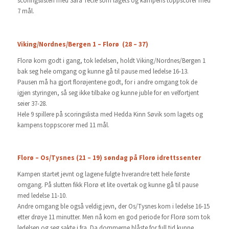
scoringslisten med Sara Tecle som lagets og kampens toppscorer med
7 mål.
Viking/Nordnes/Bergen 1 – Florø (28 – 37)
Florø kom godt i gang, tok ledelsen, holdt Viking/Nordnes/Bergen 1
bak seg hele omgang og kunne gå til pause med ledelse 16-13.
Pausen må ha gjort florøjentene godt, for i andre omgang tok de
igjen styringen, så seg ikke tilbake og kunne juble for en velfortjent
seier 37-28.
Hele 9 spillere på scoringslista med Hedda Kinn Søvik som lagets og
kampens toppscorer med 11 mål.
Florø – Os/Tysnes (21 – 19) søndag på Florø idrettssenter
Kampen startet jevnt og lagene fulgte hverandre tett hele første
omgang. På slutten fikk Florø et lite overtak og kunne gå til pause
med ledelse 11-10.
Andre omgang ble også veldig jevn, der Os/Tysnes kom i ledelse 16-15
etter drøye 11 minutter. Men nå kom en god periode for Florø som tok
ledelsen og seg sakte i fra. Da dommerne blåste for full tid kunne