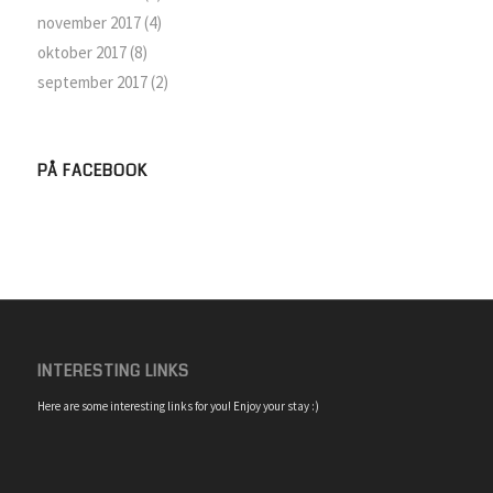
november 2017
(4)
oktober 2017
(8)
september 2017
(2)
PÅ FACEBOOK
INTERESTING LINKS
Here are some interesting links for you! Enjoy your stay :)