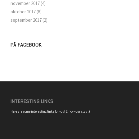
november 2017
(4)
oktober 2017
(8)
september 2017
(2)
PÅ FACEBOOK
INTERESTING LINKS
Here are some interesting links for you! Enjoy your stay :)