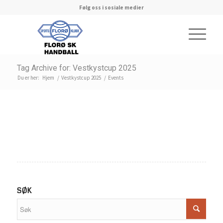
Følg oss i sosiale medier
Tag Archive for: Vestkystcup 2025
Du er her:
Hjem
/
Vestkystcup 2025
/
Events
SØK