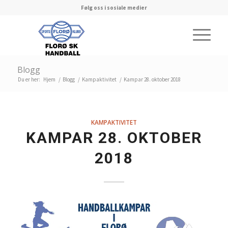
Følg oss i sosiale medier
Blogg
Du er her:
Hjem
/
Blogg
/
Kampaktivitet
/
Kampar 28. oktober 2018
KAMPAKTIVITET
KAMPAR 28. OKTOBER
2018