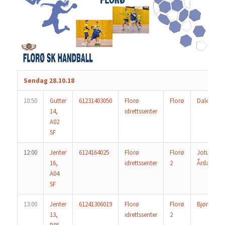
Søndag 28.10.18
10:50
Gutter
61231403050
Florø
Florø
Dale/Førd
14,
idrettssenter
A02
SF
12:00
Jenter
6124164025
Florø
Florø
Jotun/
16,
idrettssenter
2
Årdalstan
A04
SF
13:00
Jenter
61241306019
Florø
Florø
Bjørn 2
13,
idrettssenter
2