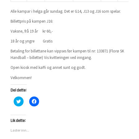
Alle kampar i helga går sundag. Det er G14, J13 og J16 som spelar.
Billettpris på kampen J16:
Vaksne, frå 19 år kr 60,-
18 år og yngre Gratis
Betaling for billettane kan vippses før kampen til nr: 133871 (Florø SK
Handball – billetter) Vis kvitteringen ved inngang.
Open kiosk med kaffi og annet sunt og godt.
Velkommen!
Del dette:
Klikk
Klikk
for
for
å
å
dele
dele
på
på
Twitter(åpnes
Facebook(åpnes
Lik dette:
i
i
en
en
Laster inn...
ny
ny
fane)
fane)