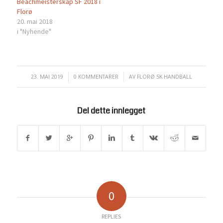
Beachmeisterskap SF 2018 i
Florø
20. mai 2018
i "Nyhende"
23. MAI 2019
/
0 KOMMENTARER
/
AV
FLORØ SK HANDBALL
Del dette innlegget
0
REPLIES