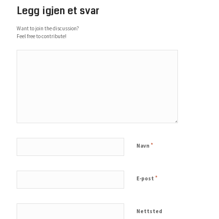
Legg igjen et svar
Want to join the discussion?
Feel free to contribute!
*
Navn
*
E-post
Nettsted