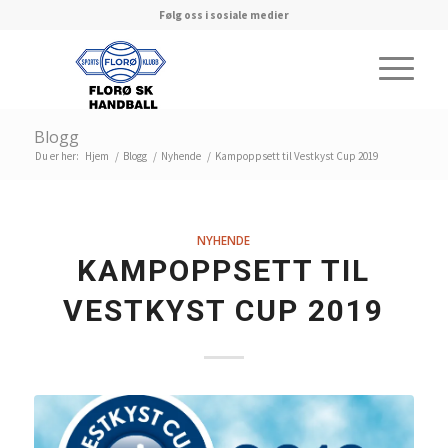
Følg oss i sosiale medier
Blogg
Du er her:
Hjem
/
Blogg
/
Nyhende
/
Kampoppsett til Vestkyst Cup 2019
NYHENDE
KAMPOPPSETT TIL
VESTKYST CUP 2019