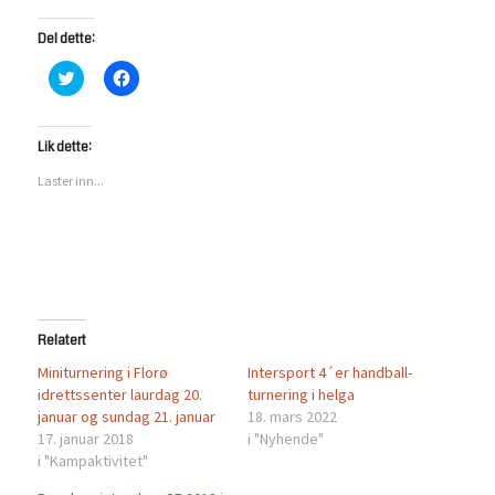
Del dette:
Klikk
Klikk
for
for
å
å
dele
dele
på
på
Twitter(åpnes
Facebook(åpnes
Lik dette:
i
i
en
en
Laster inn...
ny
ny
fane)
fane)
Relatert
Miniturnering i Florø
Intersport 4´er handball-
idrettssenter laurdag 20.
turnering i helga
januar og sundag 21. januar
18. mars 2022
17. januar 2018
i "Nyhende"
i "Kampaktivitet"