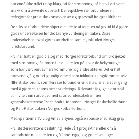
har ennå ikke rullet ut og klargjort for strømming, så her vil det være
snakk om å avvente oppstart. De respektive særforbundene vil
redegjøre for praktiske konsekvenser og spørsmål fra egne klubber.
De seks særforbundene håper med dette at idretten nå gis tid til å gjøre
gode undersøkelser før det tas nye vurderinger i saken. Disse
undersøkelsene skal gjøres av idretten samlet, inkludert Norges
Idrettsforbund.
– Vi har hatt en god dialog med Norges Idrettsforbund om prosjektet
med strømming. Sammen tar vi i idretten på alvor de bekymringer
som har vært reist av flere kommuner og andre aktører. Det er helt
nødvendig å gjøre et grundig arbeid som inkluderer ungdommen selv.
NIFs etiske forum, som flere særforbund er en del av, er allerede i gang
med å gjøre en «barns beste vurdering». Relevante faglige aktører vil
bli invitert inn i arbeidet med spørreundersøkelsen, sier
generalsekretærene Espen Andre Johansen i Norges Basketballforbund
og Karl-Petter Løken i Norges Fotballforbund.
Mediepartnerne TV 2 og Amedia synes også en pause er et riktig grep.
– Vi støtter idrettens beslutning. Hele vårt prosjekt handler om å
samarbeide med idretten og å finne trygge og gode løsninger