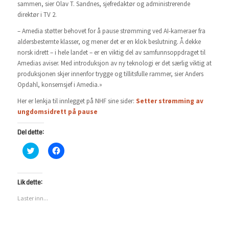
sammen, sier Olav T. Sandnes, sjefredaktør og administrerende
direktør i TV 2.
– Amedia støtter behovet for å pause strømming ved AI-kameraer fra
aldersbestemte klasser, og mener det er en klok beslutning. Å dekke
norsk idrett – i hele landet – er en viktig del av samfunnsoppdraget til
Amedias aviser. Med introduksjon av ny teknologi er det særlig viktig at
produksjonen skjer innenfor trygge og tillitsfulle rammer, sier Anders
Opdahl, konsernsjef i Amedia.»
Her er lenkja til innlegget på NHF sine sider:
Setter strømming av
ungdomsidrett på pause
Del dette:
Klikk
Klikk
for
for
å
å
dele
dele
på
på
Twitter(åpnes
Facebook(åpnes
Lik dette:
i
i
en
en
Laster inn...
ny
ny
fane)
fane)