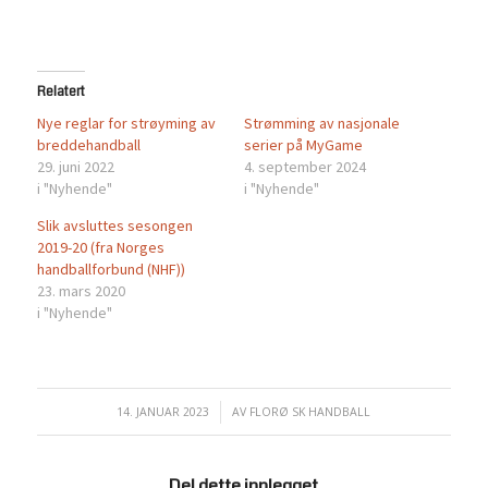
Relatert
Nye reglar for strøyming av
Strømming av nasjonale
breddehandball
serier på MyGame
29. juni 2022
4. september 2024
i "Nyhende"
i "Nyhende"
Slik avsluttes sesongen
2019-20 (fra Norges
handballforbund (NHF))
23. mars 2020
i "Nyhende"
14. JANUAR 2023
/
AV
FLORØ SK HANDBALL
Del dette innlegget