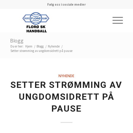
Følg oss i sosiale medier
Blogg
Du er her:
Hjem
/
Blogg
/
Nyhende
/
Setter strømming av ungdomsidrett på pause
NYHENDE
SETTER STRØMMING AV
UNGDOMSIDRETT PÅ
PAUSE