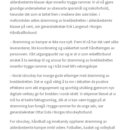
aldersbestemte klasser skjer innenfor trygge rammer. Vi vil nå gjøre
grundige undersøkelser av ubesvarte spørsmål og risikoforhold,
herunder det som er løftet frem i mediene den siste tiden. I
mellomtiden settes strømming av breddeidretten i aldersbestemte
klasser på vent, sier generalsekretær Erik Langerud i Norges
Håndballforbund.
– Strømming av kamper er ikke noe nytt. Frem til nå har det vært ulike
leverandører, lite koordinering og usikkerhet rundt håndteringen av
personvern. Vårt utgangspunkt var og er at vi som enkeltforbund
ønsket å ta eierskap til og ansvar for strømming av breddeidretten
innenfor trygge rammer og i tråd med NIFs retningslinjer.
– Norsk ishockey har mange gode erfaringer med strømming av
breddeidretten. Det er også viktig å ta inn i debatten de positive
effektene som økt engasjement og sportslig utvikling gjennom nye
digitale verktøy gir for bredden i norsk idrett. Vi erkjenner likevel at vi
må ha et bedre faktagrunnlag, slik at vi kan være trygge på at
strømming kan foregå i trygge rammer for de unge selv, sier
generalsekretær Ottar Eide i Norges Ishockeyforbund.
For ishockey, håndball og innebandy opphører strømming av
aldersbestemte kamper inntil videre. Fotballen, basket og volleyball