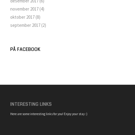
desember 2017
(6)
november 2017
(4)
oktober 2017
(8)
september 2017
(2)
PÅ FACEBOOK
INTERESTING LINKS
Here are some interesting links for you! Enjoy your stay :)