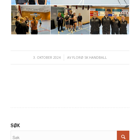
3. OKTOBER 2024
/
AV
FLORØ SK HANDBALL
SØK