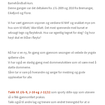
Barnehåndball-kurs.
Denne gangen var det deltakere fra J/G-2009 og 2010 fra Bremanger,
Eikefjord og Florø.
Vi har vært gjennom visjonen og verdiene til NHF og snakket mye om
hva som til tillatt/ ikke tillatt. Det mest spennende med kurset er
selvsagt tegn og fløytebruk. Hva var egentlig tegnet for steg? Og hvor
høyt skal en blåse i fløyta?
Nå har vi en ny, fin gjeng som gjennom sesongen vil veilede de yngste
spillerne våre.
Vi har også en stødig gjeng med dommerutviklere som vil være med å
støtte dommerne.
Sånn tar vi vare på hverandre og sørger for mestring og gode
opplevelser for alle.
Takk til J/G-9, J-10 og J-11/12
som sporty stilte opp som utøvere
så vi fikk gjennomført praksis.
Takk også til andre lag og trenere som endret treningstid for at vi