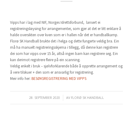
Vipps har i lag med NIF, Norges Idrettsforbund, lansert ei
registreringsløysing for arrangementer, som gjer at det er litt enklare å
halde oversikten over kven som er i hallen når det er handballkamp.
Florø SK Handball brukte det i helga og dette fungerte veldig bra. Ein
må ha manuelt registreringsskjema i tillegg, då denne kan registrere
dei som har vipps over 15 år, altså ingen barn kan registrere seg. Ein
kan derimot registrere fleire på ein scanning.
Veldig enkelt i bruk – sjølvforklarende både å opprette arrangement og
å vere tilskuer + den som er ansvarlig for registrering.
Meir info her:
BESØKSREGISTRERING MED VIPPS
28. SEPTEMBER 2020
/
AV
FLORØ SK HANDBALL