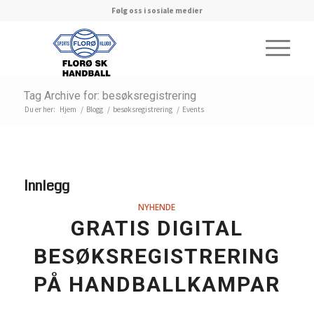
Følg oss i sosiale medier
Tag Archive for: besøksregistrering
Du er her:
Hjem
/
Blogg
/
besøksregistrering
/
Events
Innlegg
NYHENDE
GRATIS DIGITAL
BESØKSREGISTRERING
PÅ HANDBALLKAMPAR