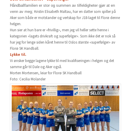
Håndballfamilien er stor og summen av tilfeldigheter gjør at en
Kristin Elisabeth Maltau, har en datter som spiller på
venn av meg;
Aker som både er motstander og vertskap for J18-laget til Florø denne
helgen.
Hun sier at hun bare er «frivillig», men jeg vil heller sette henne i
kategorien «lagets drivkraft og superfølger». Som ikke det er nok så
har jeg for lenge siden kåret henne til Oslos største «superfølger» av
Florø SK Handball.
Lykke til.
Vi ønsker begge lagene lykke til med kvalifiseringen i helgen og det
samme går til Dale og Aker også.
Morten Mortensen, leiar for Florø SK Handball
Foto: Cecilia Molander