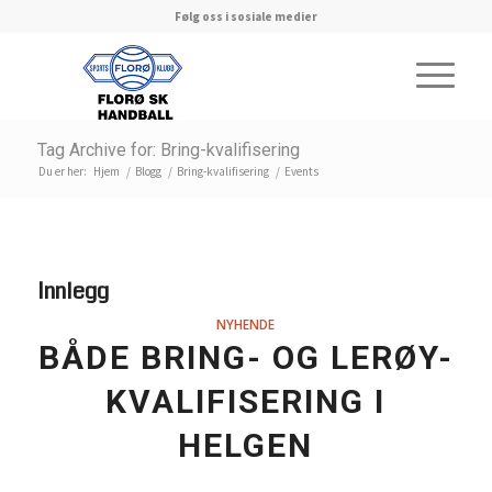
Følg oss i sosiale medier
Tag Archive for: Bring-kvalifisering
Du er her:
Hjem
/
Blogg
/
Bring-kvalifisering
/
Events
Innlegg
NYHENDE
BÅDE BRING- OG LERØY-
KVALIFISERING I
HELGEN