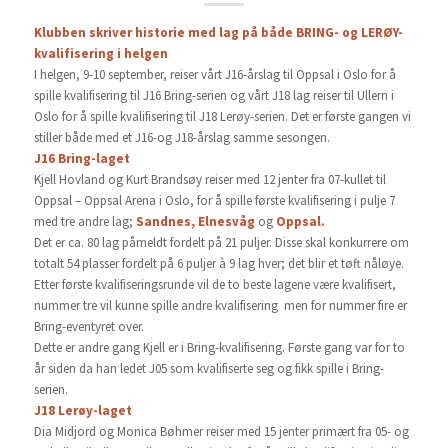
Klubben skriver historie med lag på både BRING- og LERØY-
kvalifisering i helgen
I helgen, 9-10 september, reiser vårt J16-årslag til Oppsal i Oslo for å
spille kvalifisering til J16 Bring-serien og vårt J18 lag reiser til Ullern i
Oslo for å spille kvalifisering til J18 Lerøy-serien. Det er første gangen vi
stiller både med et J16-og J18-årslag samme sesongen.
J16 Bring-laget
Kjell Hovland og Kurt Brandsøy reiser med 12 jenter fra 07-kullet til
Oppsal – Oppsal Arena i Oslo, for å spille første kvalifisering i pulje 7
med tre andre lag;
Sandnes, Elnesvåg
og
Oppsal.
Det er ca. 80 lag påmeldt fordelt på 21 puljer. Disse skal konkurrere om
totalt 54 plasser fordelt på 6 puljer à 9 lag hver; det blir et tøft nåløye.
Etter første kvalifiseringsrunde vil de to beste lagene være kvalifisert,
nummer tre vil kunne spille andre kvalifisering men for nummer fire er
Bring-eventyret over.
Dette er andre gang Kjell er i Bring-kvalifisering. Første gang var for to
år siden da han ledet J05 som kvalifiserte seg og fikk spille i Bring-
serien.
J18 Lerøy-laget
Dia Midjord og Monica Bøhmer reiser med 15 jenter primært fra 05- og