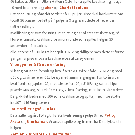
06-kullet til Ullern – Ullern Hallen i Oslo, for å spille kvalifisering i pulje
10 med to andre lag;
Aker
og
Charlottenlund.
Det er ca. 70 lag påmeldt fordelt på 18 puljer. Disse skal konkurrere om
totalt 36 plasser fordelt på 4 puljer à 9 lag hver; dette blir et enda
tøffere nåløye.
Kvalifisering er som for Bring, men et lag har allerede trukket seg, så
Florø er uansett kvalifisert for andre runde som spilles helgen 30.
september – 1 oktober.
Alle jentene på J18-laget har spilt J16 Bring tidligere men dette er første
gangen vi prøver oss å kvalifisere oss til Lerøy-serien
Vi begynner å få noe erfaring
Vi har gjort noen forsøk og kvalifiserte og spilte både i G16 Bring med
G99 og to år senere i G18 Lerøy med samme gjengen. For to år siden
kvalifiserte og spilte J05, med støtte fra J06, i J16 Bring-serien. I fjor
prøvde G06 seg, spilte både 1. og 2. kvalifisering, men kom ikke videre.
Da gikk det bedre med J06 som kvalifiserte og spilte, med noe støtte
fra J07 i J16 Bring-serien.
Dale stiller også J18 lag
Dale stiller også J18-lag til første kvalifisering i pulje 8 med
Follo,
Aksla
og
Storhamar.
Vi ønsker spillere og trenere fra Dale lykke til i
helgen.
Som en kuriositet – superfølger