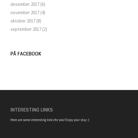
desember 2017
(6)
november 2017
(4)
oktober 2017
(8)
september 2017
(2)
PÅ FACEBOOK
INTERESTING LINKS
Here are some interesting links for you! Enjoy your stay :)