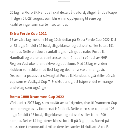
20 lag fra Florø SK Handball skal delta på tre forskjellige håndballcuper
i helgen 27.-28. august som blir en fin oppkjøring til serie og
kvalifiseringer som starter i september.
Extra Førde Cup 2022
18 av våre lag mellom 16 og 10 år deltar på Extra Førde Cup 2022. Det
er 83 lag påmeldt i 15 forskjellige klasser og det skal spilles totalt 191
kamper. Dette er rekord i antall lag for vår gode nabo Førde IL
Handball og bidrar til at interessen for håndball i vår del av NHF
Region Vest øker blant aktive og publikum. Med 18 lag er vi den
klubben som stiller med flest lag og det har vi vært i mange år.
Det som er positivt er selvsagt at Førde IL Handball også stiller på vår
cup som er Vestkyst Cup 7.-9. oktober og det håper vi det er mange
andre lag som også gjør.
Rema 1000 Drammen Cup 2022
Vårt Jenter 2007-lag, som består av ca 14 jenter, drar til Drammen Cup
som arrangeres av Konnerud Håndball. Dette er en stor cup med 126
lag påmeldt i 16 forskjellige klasser og det skal spilles totalt 300
kamper. Det er 14 lag i deres klasse fordelt på 3 grupper. Basert på
plassering i gruppespillet vil en deretter samles til sluttspill A og B.