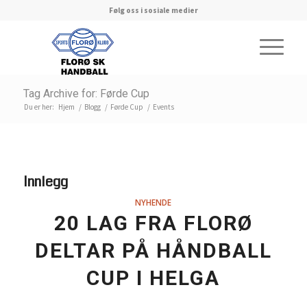
Følg oss i sosiale medier
Tag Archive for: Førde Cup
Du er her:
Hjem
/
Blogg
/
Førde Cup
/
Events
Innlegg
NYHENDE
20 LAG FRA FLORØ
DELTAR PÅ HÅNDBALL
CUP I HELGA