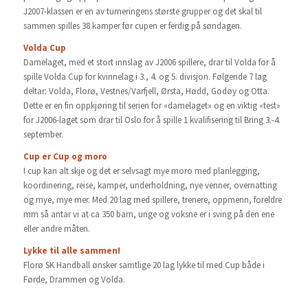
J2007-klassen er en av turneringens største grupper og det skal til
sammen spilles 38 kamper før cupen er ferdig på søndagen.
Volda Cup
Damelaget, med et stort innslag av J2006 spillere, drar til Volda for å
spille Volda Cup for kvinnelag i 3., 4. og 5. divisjon. Følgende 7 lag
deltar: Volda, Florø, Vestnes/Varfjell, Ørsta, Hødd, Godøy og Otta.
Dette er en fin oppkjøring til serien for «damelaget» og en viktig «test»
for J2006-laget som drar til Oslo for å spille 1 kvalifisering til Bring 3.-4.
september.
Cup er Cup og moro
I cup kan alt skje og det er selvsagt mye moro med planlegging,
koordinering, reise, kamper, underholdning, nye venner, overnatting
og mye, mye mer. Med 20 lag med spillere, trenere, oppmenn, foreldre
mm så antar vi at ca 350 barn, unge og voksne er i sving på den ene
eller andre måten.
Lykke til alle sammen!
Florø SK Handball ønsker samtlige 20 lag lykke til med Cup både i
Førde, Drammen og Volda.