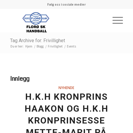
Følg oss i sosiale medier
Tag Archive for: Frivillighet
Du er her:
Hjem
/
Blogg
/
Frivillighet
/
Events
Innlegg
NYHENDE
H.K.H KRONPRINS
HAAKON OG H.K.H
KRONPRINSESSE
METTE-MARIT PÅ