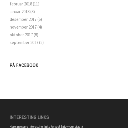
februar 2018
(11)
januar 2018
(8)
desember 2017
(6)
november 2017
(4)
oktober 2017
(8)
september 2017
(2)
PÅ FACEBOOK
INTERESTING LINKS
Here are some interesting links for you! Enjoy your stay :)