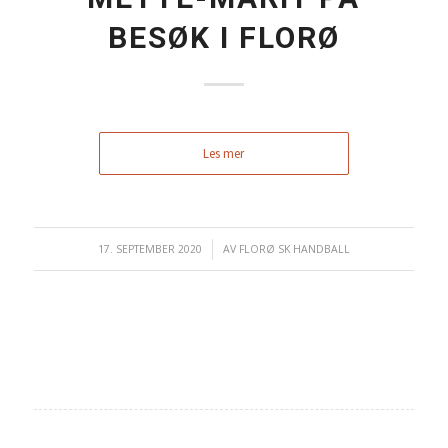
BESØK I FLORØ
Les mer
17. SEPTEMBER 2020
/
AV
FLORØ SK HANDBALL