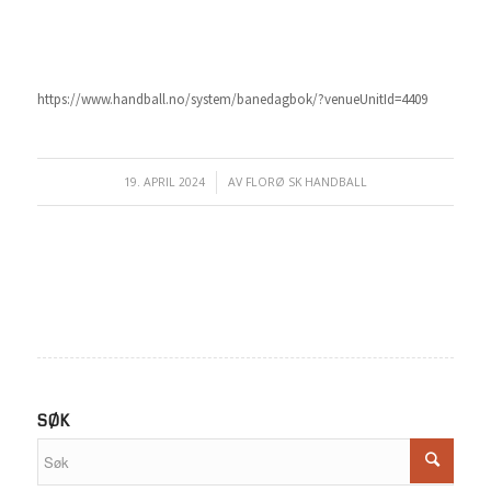
https://www.handball.no/system/banedagbok/?venueUnitId=4409
19. APRIL 2024
/
AV
FLORØ SK HANDBALL
SØK