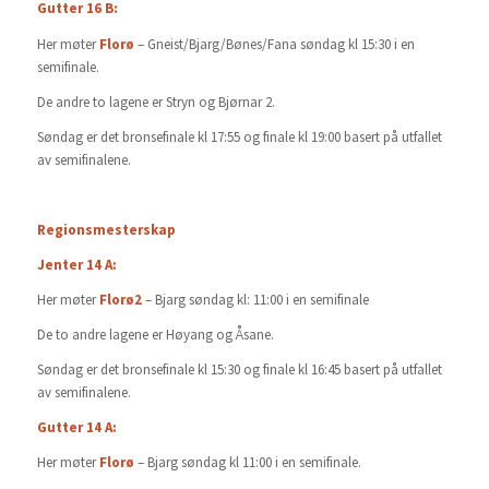
Gutter 16 B:
Her møter
Florø
– Gneist/Bjarg/Bønes/Fana søndag kl 15:30 i en
semifinale.
De andre to lagene er Stryn og Bjørnar 2.
Søndag er det bronsefinale kl 17:55 og finale kl 19:00 basert på utfallet
av semifinalene.
Regionsmesterskap
Jenter 14 A:
Her møter
Florø2
– Bjarg søndag kl: 11:00 i en semifinale
De to andre lagene er Høyang og Åsane.
Søndag er det bronsefinale kl 15:30 og finale kl 16:45 basert på utfallet
av semifinalene.
Gutter 14 A:
Her møter
Florø
– Bjarg søndag kl 11:00 i en semifinale.