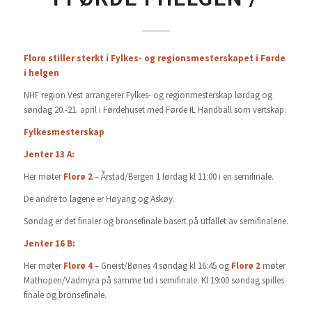
Florø stiller sterkt i Fylkes- og regionsmesterskapet i Førde
i helgen
NHF region Vest arrangerer Fylkes- og regionmesterskap lørdag og
søndag 20.-21. april i Førdehuset med Førde IL Handball som vertskap.
Fylkesmesterskap
Jenter 13 A:
Her møter
Florø 2
– Årstad/Bergen 1 lørdag kl 11:00 i en semifinale.
De andre to lagene er Høyang og Askøy.
Søndag er det finaler og bronsefinale basert på utfallet av semifinalene.
Jenter 16 B:
Her møter
Florø 4
– Gneist/Bønes 4 søndag kl 16:45 og
Florø 2
møter
Mathopen/Vadmyra på samme tid i semifinale. Kl 19:00 søndag spilles
finale og bronsefinale.