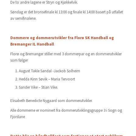
De to andre lagene er Stryn og Kjøkkelvik.
Søndag er det bronsefinale kl 13:00 og finale kl 14:00 basert på utfallet
av semifinalene.
Dommere og dommerutvikler fra Florø SK Handball og
Bremanger IL Handball
Florø og Bremanger stiller med 3 dommerpar og en dommerutvikler
som følger
August Takle Sandal -Jackob Solheim
Hedda Kinn Søvik – Maria Tervoort
Sander Vike – Stian Vike.
Elisabeth Benedicte Nygaard som dommerutvikler.
Alle dommerne er nominert fra dommerutviklingsgruppe 3 i Sogn og
Fjordane