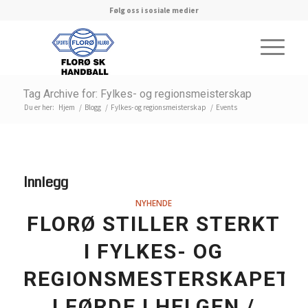
Følg oss i sosiale medier
Tag Archive for: Fylkes- og regionsmeisterskap
Du er her:
Hjem
/
Blogg
/
Fylkes- og regionsmeisterskap
/
Events
Innlegg
NYHENDE
FLORØ STILLER STERKT
I FYLKES- OG
REGIONSMESTERSKAPET
I FØRDE I HELGEN /