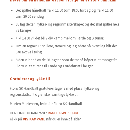
Dette blir en håndballfest som fortjener et stort publikum
Det spilles håndball fra kl 11:00 tom 18:00 lørdag og fra kl 11:00
tom 20:00 søndag
36 lag deltar i fylkes- og regionmesterskapet og det skal spilles hele
72 kamper.
+ kl 14:00 vil det bli 2 div kamp mellom Førde og Bjørnar.
Om en regner 15 spillere, trenere og lagledere på hvert lag blir det
540 aktive i sving.
Siden vi har 6 av de 36 lagene som deltar så håper vi at mange fra
Florø vil ta turene til Førde og Førdehuset i helgen.
Gratulerer og lykke til
Florø SK Handball gratulerer lagene med plass i fylkes- og
regionssluttspill og ønsker samtlige lykke til.
Morten Mortensen, leder for Florø SK Handball
HER FINN DU KAMPANE:
BANEDAGBOK FØRDE
Klikk på
VIS KAMPANE
når du er inne på siden.