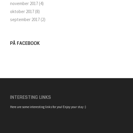
november 2017
(4)
oktober 2017
(8)
september 2017
(2)
PÅ FACEBOOK
INTERESTING LINKS
Here are some interesting links for you! Enjoy your stay :)