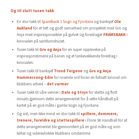
Og til slutt tusen takk
En stor takk til
SpareBank 1 Sogn og Fjordane
og banksjef
Ole
Aukland
for et tett og godt samarbeid om prosjektet med Gro og
Anja med inspirasjonsøkter på gulvet og foredraget
FRAMSNAKK
i
kinosalen på samfunnshuset.
Tusen takk til
Gro og Anja
for en super opplevelse på
inspirasjonstimene på banen og et tankevekkende foredrag i
kinosalen.
Tusen takk til banksjef
Trond Teigene
og
Gro og Anja
Hammerseng-Edin
for rosende ord foran en fullsatt kinosal om
klubbens arbeid –
det varmer
Tusen takk til våre venner i
Dale og Stryn
for støtte og flott
innsats gjennom dette arrangementet for å sette håndball på
kartet på en god måte i gamle Sogn og Fjordane.
Og sist, men ikke minst en stor takk til
spillere, dommere,
trenere, foreldre og støttespillere
i Florø SK Handball for at
dette arrangementet ble gjennomført på en god måte og som
løfter og videreutvikler klubbens omdømme