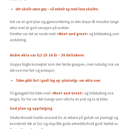
det skulle være gøy – så enkelt og med lave skuldre.
Det var en god plan og gjennomføring av den drøye 45 minutter lange
økta med en god variasjon på øvelser.
Deretter var det en runde med
«Meet and greet»
og bildetaking som
avslutning.
Andre økta var G/J 15-16 år – 30 deltakere.
Gruppa fulgte konseptet som den første gruppen, men naturlig nok var
det noe mer fart og presisjon.
Tiden gikk fort i godt lag og «plutselig» var økta over.
Til gjengjeld ble tiden med
«Meet and Greet»
og bildetaking noe
lengre, for her var det mange som ville ha en prat og ta et bilde.
God plan og oppfølging
Vibeke Mowatt hadde ansvaret for at øktene på gulvet var planlagt og
koordinert slik at Gro og Anja fikk gode arbeidsforhold godt støttet av