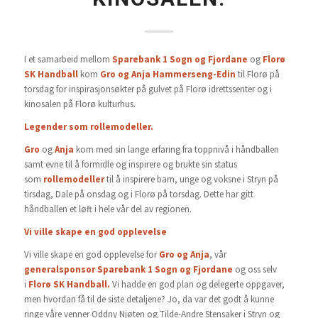
I et samarbeid mellom
Sparebank 1 Sogn og Fjordane
og
Florø
SK Handball
kom
Gro og Anja Hammerseng-Edin
til Florø på
torsdag for inspirasjonsøkter på gulvet på Florø idrettssenter og i
kinosalen på Florø kulturhus.
Legender som rollemodeller.
Gro
og
Anja
kom med sin lange erfaring fra toppnivå i håndballen
samt evne til å formidle og inspirere og brukte sin status
som
rollemodeller
til å inspirere barn, unge og voksne i Stryn på
tirsdag, Dale på onsdag og i Florø på torsdag. Dette har gitt
håndballen et løft i hele vår del av regionen.
Vi ville skape en god opplevelse
Vi ville skape en god opplevelse for
Gro og Anja
, vår
generalsponsor
Sparebank 1 Sogn og Fjordane
og oss selv
i
Florø SK Handball.
Vi hadde en god plan og delegerte oppgaver,
men hvordan få til de siste detaljene? Jo, da var det godt å kunne
ringe våre venner Oddny Njøten og Tilde-Andre Stensaker i Stryn og