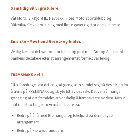
Samtidig vil vi gratulere
Våt Moro, Eikefjord IL, Havblikk, Florø Motorsportsklubb og
Båtevika/Kleiva borettslag med flotte gaver og stor anerkjennelse.
En siste «Meet and Greet» og bilder.
Veldig kjekt at det var rom for bilder og prat med Gro og Anja samt
bankens deltakere etter at arrangementet formelt var ferdig.
FRAMSNAKK del 2.
Etter foredraget var det en god gjeng som samlet seg på Vesle Kinn for
å trene på FREMSNAKK og skryte litt av oss selv. Det var så mange
gode ting at det fremdeles er vanskelig å fremheve tre av dem. Men vi
fant minst to ting som vi må bli bedre på:
Bedre på å få med Bremanger og Eikefjord på denne type
arrangement
Bedre på Færøysk runddans