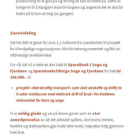
positive ting en er god på og en ting en kan bli bedre på. Dette vil
tvinge en til å klargjøre disse tre tingene og avgrense det en skal bli
bedre på til kun en ting (av gangen).
Gaveutdeling
Det ble delt ut gaver for over 1,1 millioner fra scenekanten til prosjekt
fra 6 forskjellige organisasjoner. Alle ble behørig presentert og fikk sin
rettmessige anerkjennelse.
For vår del vil vi rette en stor takk til
SpareBank 1 Sogn og
Fjordane
og
Sparebankstiftinga Sogn og Fjordane
for hele
kr
200.000.
– til
prosjekt «Bærekraftig transport» som skal anskaffe og drifte to
9-seter minibusser med elektrisk drift til bruk i fm klubbens
virksomhet for barn og unge.
Vi er
veldig glade
og ser på denne gaven som en
stor
annerkjennelse
av alt det arbeidet spillere, dommere, trenere,
foreldre og støttespillere gjør kveld etter kveld, helg etter helg gjennom
hele året.