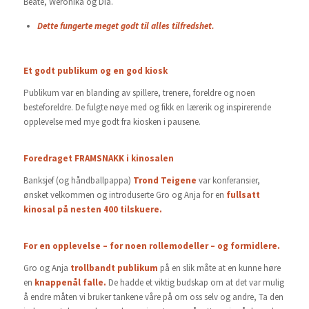
Beate, Weronika og Dia.
Dette fungerte meget godt til alles tilfredshet.
Et godt publikum og en god kiosk
Publikum var en blanding av spillere, trenere, foreldre og noen
besteforeldre. De fulgte nøye med og fikk en lærerik og inspirerende
opplevelse med mye godt fra kiosken i pausene.
Foredraget FRAMSNAKK i kinosalen
Banksjef (og håndballpappa)
Trond Teigene
var konferansier,
ønsket velkommen og introduserte Gro og Anja for en
fullsatt
kinosal på nesten 400 tilskuere.
For en opplevelse – for noen rollemodeller – og formidlere.
Gro og Anja
trollbandt publikum
på en slik måte at en kunne høre
en
knappenål falle.
De hadde et viktig budskap om at det var mulig
å endre måten vi bruker tankene våre på om oss selv og andre, Ta den