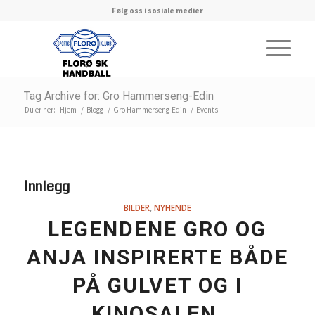
Følg oss i sosiale medier
Tag Archive for: Gro Hammerseng-Edin
Du er her:
Hjem
/
Blogg
/
Gro Hammerseng-Edin
/
Events
Innlegg
BILDER
,
NYHENDE
LEGENDENE GRO OG
ANJA INSPIRERTE BÅDE
PÅ GULVET OG I
KINOSALEN.