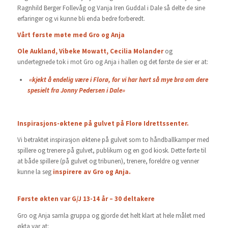
Ragnhild Berger Follevåg og Vanja Iren Guddal i Dale så delte de sine
erfaringer og vi kunne bli enda bedre forberedt.
Vårt første møte med Gro og Anja
Ole Aukland,
Vibeke Mowatt, Cecilia Molander
og
undertegnede tok i mot Gro og Anja i hallen og det første de sier er at:
«kjekt å endelig være i Florø, for vi har hørt så mye bra om dere
spesielt fra Jonny Pedersen i Dale»
Inspirasjons-øktene på gulvet på Florø Idrettssenter.
Vi betraktet inspirasjon øktene på gulvet som to håndballkamper med
spillere og trenere på gulvet, publikum og en god kiosk. Dette førte til
at både spillere (på gulvet og tribunen), trenere, foreldre og venner
kunne la seg
inspirere av Gro og Anja.
Første økten var G/J 13-14 år – 30 deltakere
Gro og Anja samla gruppa og gjorde det helt klart at hele målet med
økta var at: