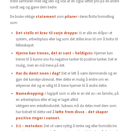
indre samtalen med seg selv og vise at en også setter pris på de andre
rundt seg og gjøre dem bedre.
De bruke viktige
statement
som
pilarer
i deres flotte formidling
som:
Det stells et krav til varje droppe:
Vi er alle en dråpe i et
system, arbeidsplass eller lag som det stilles krav til om å bidra til
fellesskapet.
Hjerne kan trenes, det er sant – heldigvis:
Hjernen kan
trenes til å kunne snu fra negative tanker til positive tanker. Det er
mulig, men en må trene på det.
Har du dømt noen i dag?
Det er lett å være dømmende og en
gjør det kanskje ubevisst. Men dette er mulig å endre om en
erkjenner det og er villig til å trene hjernen til å endre dette.
Namedropping:
I lagspill som vi alle er en del av i en familie, på
en arbeidsplass eller et lag er laget alltid
viktigere enn enkeltindividet. Suksess må da deles med dem som
har bidratt til dette ved å
løfte frem disse
–
det skaper
positive ringer i vannet.
3:1 – metoden:
Det vil være nyttig å tenke seg eller formidle tre