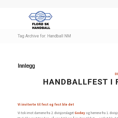
Tag Archive for: Handball NM
Innlegg
BI
HANDBALLFEST I 
Vi inviterte til fest og fest ble det
Vi tok imot damene fra 2. divisjonslaget
Godøy
og herrene fra 1. divis