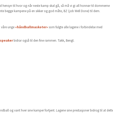
d hensyn til hvor og når neste kamp skal gå, så må vi gi all honnør til dommerne
te begge kampene på en sikker og god måte, BZ (job Well Done) til dem.
å våre unge
«håndballmaskoter»
som fulgte alle lagene i forbindelse med
speaker
bidrar også til den fine rammen. Takk, Bengt.
ll og vant hver sine kamper fortjent. Lagene sine prestasjoner bidrog til at dett