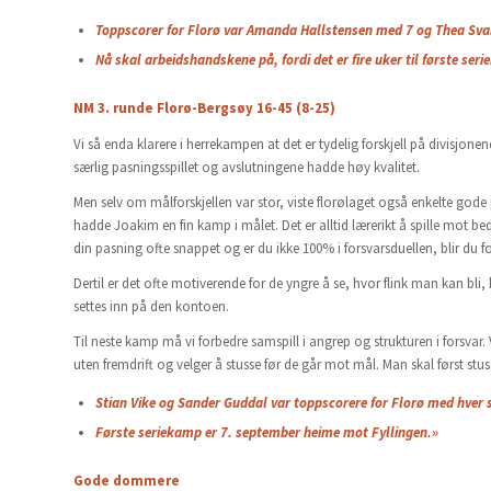
Toppscorer for Florø var Amanda Hallstensen med 7 og Thea Sva
Nå skal arbeidshandskene på, fordi det er fire uker til første se
NM 3. runde Florø-Bergsøy 16-45 (8-25)
Vi så enda klarere i herrekampen at det er tydelig forskjell på divisjon
særlig pasningsspillet og avslutningene hadde høy kvalitet.
Men selv om målforskjellen var stor, viste florølaget også enkelte gode
hadde Joakim en fin kamp i målet. Det er alltid lærerikt å spille mot bedre
din pasning ofte snappet og er du ikke 100% i forsvarsduellen, blir du fo
Dertil er det ofte motiverende for de yngre å se, hvor flink man kan bl
settes inn på den kontoen.
Til neste kamp må vi forbedre samspill i angrep og strukturen i forsvar
uten fremdrift og velger å stusse før de går mot mål. Man skal først stu
Stian Vike og Sander Guddal var toppscorere for Florø med hver 
Første seriekamp er 7. september heime mot Fyllingen.»
Gode dommere