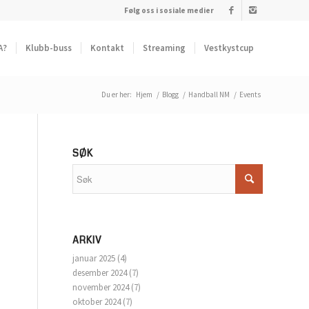
Følg oss i sosiale medier
A?
Klubb-buss
Kontakt
Streaming
Vestkystcup
Du er her:
Hjem
/
Blogg
/
Handball NM
/
Events
SØK
ARKIV
januar 2025
(4)
desember 2024
(7)
november 2024
(7)
oktober 2024
(7)