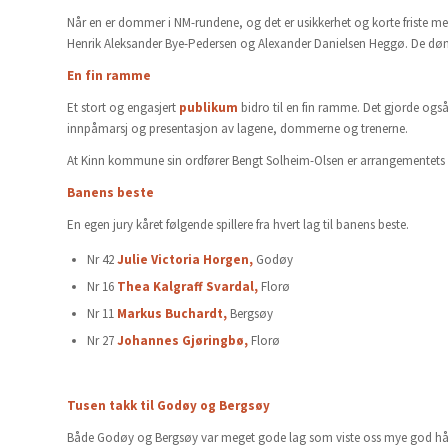
Når en er dommer i NM-rundene, og det er usikkerhet og korte friste me
Henrik Aleksander Bye-Pedersen og Alexander Danielsen Heggø. De døm
En fin ramme
Et stort og engasjert
publikum
bidro til en fin ramme. Det gjorde ogs
innpåmarsj og presentasjon av lagene, dommerne og trenerne.
At Kinn kommune sin ordfører Bengt Solheim-Olsen er arrangementets
Banens beste
En egen jury kåret følgende spillere fra hvert lag til banens beste.
Nr 42
Julie Victoria Horgen,
Godøy
Nr 16
Thea Kalgraff Svardal,
Florø
Nr 11
Markus Buchardt,
Bergsøy
Nr 27
Johannes Gjøringbø,
Florø
Tusen takk til Godøy og Bergsøy
Både Godøy og Bergsøy var meget gode lag som viste oss mye god håndba