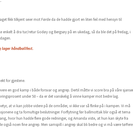
.
get fikk tilkjent seier mot Førde da de hadde gjort en liten feil med hensyn til
ke enkelt å dra tur/retur Godøy og Bergsøy på en ukedag, så da ble det på fredag, i
ndagen.
g lager håndballfest.
kt for gjestene.
 levere en god kamp i både forsvar og angrep. Dertil måtte vi score bra på våre sjanser
 scoringsprosent under 50 – da er det vanskelig å vinne kamper mot bedre lag.
 betyr, at vi kan jobbe videre på de områder, vi ikke var så flinke på i kampen. Vi må
tuasjonene og ta fornuftige beslutninger. Forflytning før ballmottak blir også et tema
g, hvor hun hadde flere gode redninger, og Amanda viste, at hun kan skyte fra
hadde også noen fine angrep. Men samspill i angrep skal bli bedre og vi må være tøffere