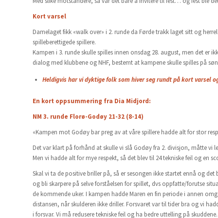
Med slike motstandere, så var det bare å invitere til fest… og fest ble det
Kort varsel
Damelaget fikk «walk over» i 2. runde da Førde trakk laget sitt og herrela
spilleberettigede spillere.
Kampen i 3. runde skulle spilles innen onsdag 28. august, men det er ik
dialog med klubbene og NHF, bestemt at kampene skulle spilles på sø
Heldigvis har vi dyktige folk som hiver seg rundt på kort varsel o
En kort oppsummering fra Dia Midjord:
NM 3. runde Florø-Godøy 21-32 (8-14)
«Kampen mot Godøy bar preg av at våre spillere hadde alt for stor respe
Det var klart på forhånd at skulle vi slå Godøy fra 2. divisjon, måtte vi
Men vi hadde alt for mye respekt, så det blev til 24 tekniske feil og en
Skal vi ta de positive briller på, så er sesongen ikke startet ennå og det
og bli skarpere på selve forståelsen for spillet, dvs oppfatte/forutse si
de kommende uker. I kampen hadde Maren en fin periode i annen omgan
distansen, når skulderen ikke driller. Forsvaret var til tider bra og vi 
i forsvar. Vi må redusere tekniske feil og ha bedre uttelling på skuddene.