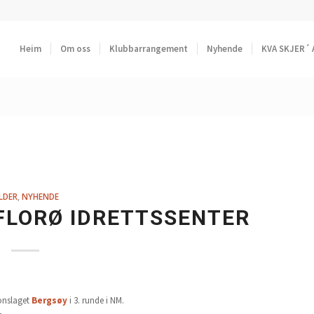
Heim
Om oss
Klubbarrangement
Nyhende
KVA SKJER´ 
LDER
,
NYHENDE
FLORØ IDRETTSSENTER
jonslaget
Bergsøy
i 3. runde i NM.