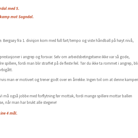
rdal med 5.
riekamp mot Sogndal.
ene. Bergsøy fra 1. divisjon kom med full fart/tempo og viste håndball på høyt nivå,
 prestasjoner i angrep og forsvar. Selv om arbeidsbetingelsene ikke var så gode,
 spillere, fordi man blir straffet på de fleste feil. Tør du ikke ta rommet i angrep, bli
rbigått.
i, hvis man er motivert og trener godt over en årrekke. Ingen tvil om at denne kampe
. Vi må også jobbe med forflytning før mottak, fordi mange spillere mottar ballen
sse, når man har brukt alle stegene!
sine 4 mål.