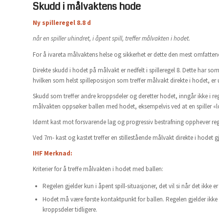
Skudd i målvaktens hode
Ny spilleregel 8.8 d
når en spiller uhindret, i åpent spill, treffer målvakten i hodet.
For å ivareta målvaktens helse og sikkerhet er dette den mest omfattend
Direkte skudd i hodet på målvakt er nedfelt i spilleregel 8. Dette har s
hvilken som helst spilleposisjon som treffer målvakt direkte i hodet, er u
Skudd som treffer andre kroppsdeler og deretter hodet, inngår ikke i re
målvakten oppsøker ballen med hodet, eksempelvis ved at en spiller «l
Idømt kast mot forsvarende lag og progressiv bestrafning opphever re
Ved 7m- kast og kastet treffer en stillestående målvakt direkte i hodet gj
IHF Merknad:
Kriterier for å treffe målvakten i hodet med ballen:
Regelen gjelder kun i åpent spill-situasjoner, det vil si når det ikke
Hodet må være første kontaktpunkt for ballen. Regelen gjelder ikke
kroppsdeler tidligere.