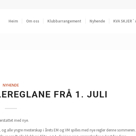
Heim
Om oss
Klubbarrangement
Nyhende
KVA SKJER´ 
NYHENDE
LEREGLANE FRÅ 1. JULI
 erstattet med nye.
ne, og alle yngre mesterskap i årets EM og VM spilles med nye regler denne sommeren.