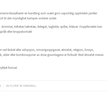
mmerne klassifiserer en handling som svært grov usportslig opptreden jamfør
ort til den myndighet kampen sorterer under.
 dommer, tidtaker/sekretær, delegat, lagleder, spiller, tilskuer. Ooppførselen kan
sspråk eller kroppskontakt
n ved fødsel eller adopsjon, omsorgsoppgaver, etnisitet, religion, livssyn,
kk, alder eller kombinasjoner av disse grunnlagene er forbudt. Med etnisitet menes
 trykket format.
2
AV
FLORØ SK HANDBALL