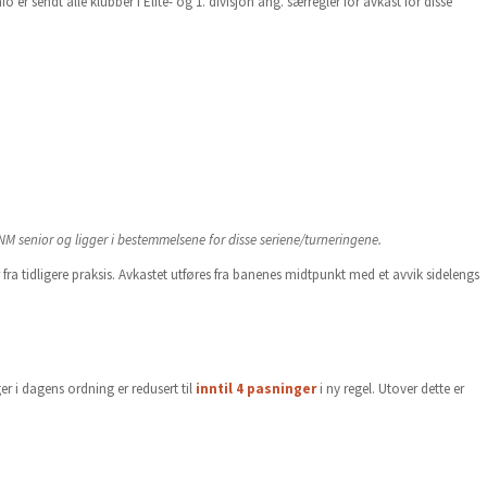
r sendt alle klubber i Elite- og 1. divisjon ang. særregler for avkast for disse
 NM senior og ligger i bestemmelsene for disse seriene/turneringene.
fra tidligere praksis. Avkastet utføres fra banenes midtpunkt med et avvik sidelengs
ger i dagens ordning er redusert til
inntil 4 pasninger
i ny regel. Utover dette er