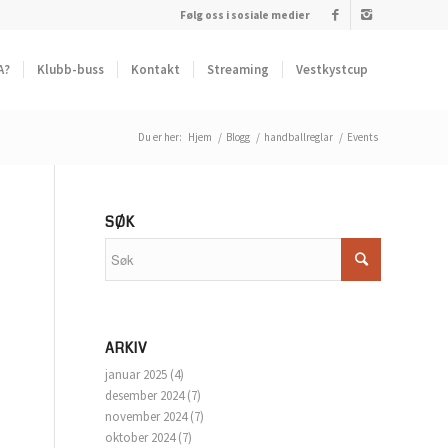
Følg oss i sosiale medier
A?
Klubb-buss
Kontakt
Streaming
Vestkystcup
Du er her:
Hjem
/
Blogg
/
handballreglar
/
Events
SØK
ARKIV
januar 2025
(4)
desember 2024
(7)
november 2024
(7)
oktober 2024
(7)