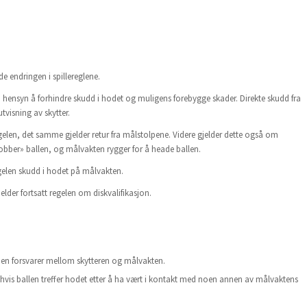
e endringen i spillereglene.
om hensyn å forhindre skudd i hodet og muligens forebygge skader. Direkte skudd fra
tvisning av skytter.
gelen, det samme gjelder retur fra målstolpene. Videre gjelder dette også om
obber» ballen, og målvakten rygger for å heade ballen.
gelen skudd i hodet på målvakten.
elder fortsatt regelen om diskvalifikasjon.
 er en forsvarer mellom skytteren og målvakten.
 hvis ballen treffer hodet etter å ha vært i kontakt med noen annen av målvaktens