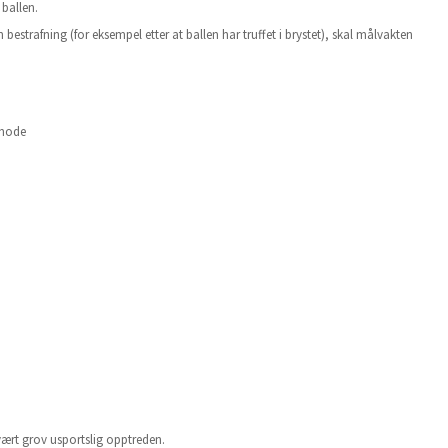
 ballen.
strafning (for eksempel etter at ballen har truffet i brystet), skal målvakten
 hode
vært grov usportslig opptreden.