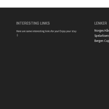
INTERESTING LINKS
LENKER
Norges Hå
Here are some interesting links for you! Enjoy your stay
:)
Spelarlisen
Bergen Cu