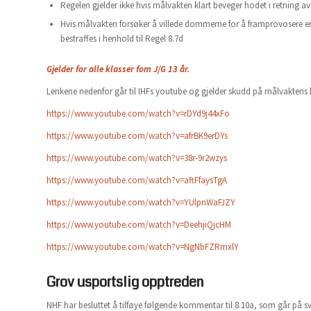
Regelen gjelder ikke hvis målvakten klart beveger hodet i retning av
Hvis målvakten forsøker å villede dommerne for å framprovosere en be
bestraffes i henhold til Regel 8.7d
Gjelder for alle klasser fom J/G 13 år.
Lenkene nedenfor går til IHFs youtube og gjelder skudd på målvaktens
https://www.youtube.com/watch?v=rDYd9j44xFo
https://www.youtube.com/watch?v=afrBK9erDYs
https://www.youtube.com/watch?v=38r-9r2wzys
https://www.youtube.com/watch?v=aftFfaysTgA
https://www.youtube.com/watch?v=YUlpnWaFJZY
https://www.youtube.com/watch?v=DeehjiQjcHM
https://www.youtube.com/watch?v=NgNbFZRmxlY
Grov usportslig opptreden
NHF har besluttet å tilføye følgende kommentar til 8.10a, som går på s