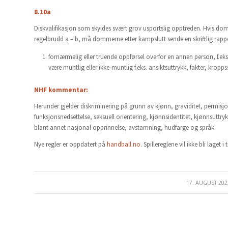
8.10a
Diskvalifikasjon som skyldes svært grov usportslig opptreden. Hvis do
regelbrudd a – b, må dommerne etter kampslutt sende en skriftlig rapp
fornærmelig eller truende oppførsel overfor en annen person, f.eks.
være muntlig eller ikke-muntlig f.eks. ansiktsuttrykk, fakter, kropp
NHF kommentar:
Herunder gjelder diskriminering på grunn av kjønn, graviditet, permisjo
funksjonsnedsettelse, seksuell orientering, kjønnsidentitet, kjønnsuttry
blant annet nasjonal opprinnelse, avstamning, hudfarge og språk.
Nye regler er oppdatert på
handball.no
. Spillereglene vil ikke bli laget i
17. AUGUST 202
/