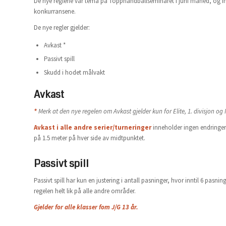
De nye reglene var tema på Topphåndballseminaret i juni måned, og info e
konkurransene.
De nye regler gjelder:
Avkast *
Passivt spill
Skudd i hodet målvakt
Avkast
*
Merk at den nye regelen om Avkast gjelder kun for Elite, 1. divisjon og
Avkast i alle andre serier/turneringer
inneholder ingen endringer 
på 1.5 meter på hver side av midtpunktet.
Passivt spill
Passivt spill har kun en justering i antall pasninger, hvor inntil 6 pasnin
regelen helt lik på alle andre områder.
Gjelder for alle klasser fom J/G 13 år.