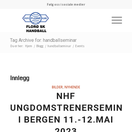
Følg oss i sosiale medier
Tag Archive for: handballseminar
Du er her:
Hjem
/
Blogg
/
handballseminar
/
Events
Innlegg
BILDER
,
NYHENDE
NHF
UNGDOMSTRENERSEMINA
I BERGEN 11.-12.MAI
2023