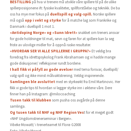
BESTILLING
på hva vi trenere må utvikle våre spillere til på de ulike
spillerposisjonene ift: fysiske kvaliteter, spillforståelse og teknikk. De ba
oss ha mye mer fokus på
duellspill og
valg-spill.
Norske spillere
må også
opp i vekt og styrke
for å matche lag som Frankrike og
Danmark i duellspill 1 mot 1.
«Antidoping Norge» og «Sunn Idrett»
snakket om treners ansvar
for gode holdninger til mat, søvn og faren for at spillere kan la seg
friste av ulovlige midler for å oppnå raske resultater.
«HVORDAN SER VI ALLE SPILLERNE I GRUPPA?»
Et veldig bra
foredrag fra idrettspsykolog Frank Abrahamsen og vi hadde mange
gode diskusjoner/ refleksjoner rundt bordene.
I hall fikk vi påfyll av gode øvelser
med tema forsvar, duellspill/
valg-spill og ikke minst målvaktstrening. Veldig inspirerende.
Samlingen ble avsluttet
med en styrkeøkt fra Emil Martinovic. Her
fikk vi gode tips til hvordan vi legger styrke inn i øktene våre. Dere
finner han på Instagram: @milocoaching
Tusen takk til klubben
som pusha oss avgårde på denne
samlinga.
Og tusen takk til NHF og NHF Region Ves
t for et meget godt
«NHF Ungdomstrenerseminar i Bergen».
Vibeke Mowatt/ i trenerteamet til Florø G2008
Foto: Vibeke Mowat