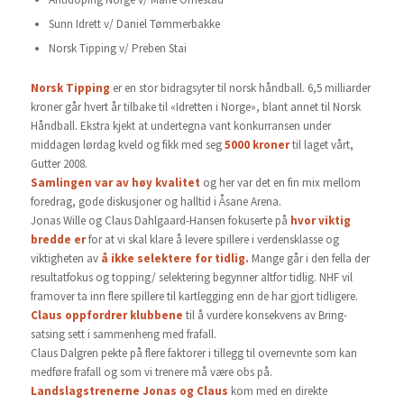
Sunn Idrett v/ Daniel Tømmerbakke
Norsk Tipping v/ Preben Stai
Norsk Tipping
er en stor bidragsyter til norsk håndball. 6,5 milliarder
kroner går hvert år tilbake til «Idretten i Norge», blant annet til Norsk
Håndball. Ekstra kjekt at undertegna vant konkurransen under
middagen lørdag kveld og fikk med seg
5000 kroner
til laget vårt,
Gutter 2008.
Samlingen var av høy kvalitet
og her var det en fin mix mellom
foredrag, gode diskusjoner og halltid i Åsane Arena.
Jonas Wille og Claus Dahlgaard-Hansen fokuserte på
hvor viktig
bredde
er
for at vi skal klare å levere spillere i verdensklasse og
viktigheten av
å ikke selektere for tidlig.
Mange går i den fella der
resultatfokus og topping/ selektering begynner altfor tidlig. NHF vil
framover ta inn flere spillere til kartlegging enn de har gjort tidligere.
Claus oppfordrer klubbene
til å vurdere konsekvens av Bring-
satsing sett i sammenheng med frafall.
Claus Dalgren pekte på flere faktorer i tillegg til overnevnte som kan
medføre frafall og som vi trenere må være obs på.
Landslagstrenerne Jonas og Claus
kom med en direkte