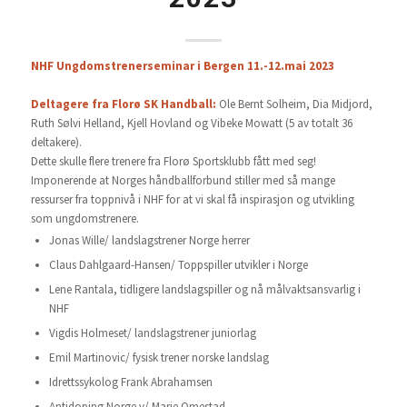
NHF Ungdomstrenerseminar i Bergen 11.-12.mai 2023
Deltagere fra Florø SK Handball:
Ole Bernt Solheim, Dia Midjord,
Ruth Sølvi Helland, Kjell Hovland og Vibeke Mowatt (5 av totalt 36
deltakere).
Dette skulle flere trenere fra Florø Sportsklubb fått med seg!
Imponerende at Norges håndballforbund stiller med så mange
ressurser fra toppnivå i NHF for at vi skal få inspirasjon og utvikling
som ungdomstrenere.
Jonas Wille/ landslagstrener Norge herrer
Claus Dahlgaard-Hansen/ Toppspiller utvikler i Norge
Lene Rantala, tidligere landslagspiller og nå målvaktsansvarlig i
NHF
Vigdis Holmeset/ landslagstrener juniorlag
Emil Martinovic/ fysisk trener norske landslag
Idrettssykolog Frank Abrahamsen
Antidoping Norge v/ Marie Omestad