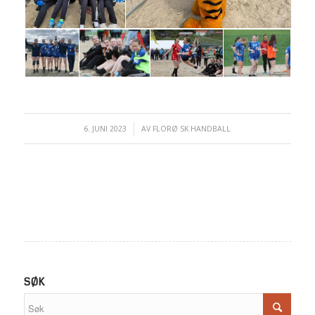
6. JUNI 2023
/
AV
FLORØ SK HANDBALL
SØK