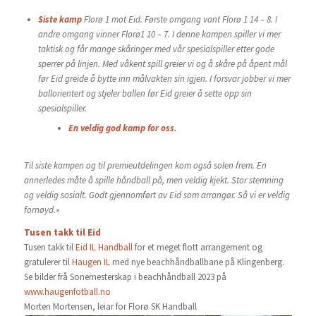
Siste kamp
Florø 1 mot Eid. Første omgang vant Florø 1 14 – 8. I
andre omgang vinner Florø1 10 – 7. I denne kampen spiller vi mer
taktisk og får mange skåringer med vår spesialspiller etter gode
sperrer på linjen. Med våkent spill greier vi og å skåre på åpent mål
før Eid greide å bytte inn målvakten sin igjen. I forsvar jobber vi mer
ballorientert og stjeler ballen før Eid greier å sette opp sin
spesialspiller.
En veldig god kamp
for oss.
Til siste kampen og til premieutdelingen kom også solen frem. En
annerledes måte å spille håndball på, men veldig kjekt. Stor stemning
og veldig sosialt. Godt gjennomført av Eid som arrangør. Så vi er veldig
fornøyd.
»
Tusen takk til Eid
Tusen takk til
Eid IL Handball
for et meget flott arrangement og
gratulerer til
Haugen IL
med nye beachhåndballbane på Klingenberg.
Se bilder frå Sonemesterskap i beachhåndball 2023 på
www.haugenfotball.no
Morten Mortensen, leiar for Florø SK Handball