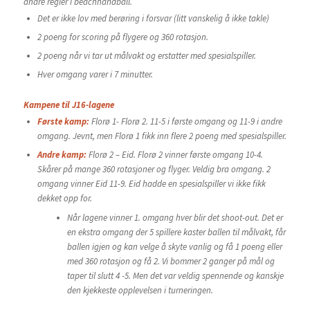
andre regler i beachhåndball.
Det er ikke lov med berøring i forsvar (litt vanskelig å ikke takle)
2 poeng for scoring på flygere og 360 rotasjon.
2 poeng når vi tar ut målvakt og erstatter med spesialspiller.
Hver omgang varer i 7 minutter.
Kampene til J16-lagene
Første kamp:
Florø 1- Florø 2. 11-5 i første omgang og 11-9 i andre
omgang. Jevnt, men Florø 1 fikk inn flere 2 poeng med spesialspiller.
Andre kamp:
Florø 2 – Eid. Florø 2 vinner første omgang 10-4.
Skårer på mange 360 rotasjoner og flyger. Veldig bra omgang. 2
omgang vinner Eid 11-9. Eid hadde en spesialspiller vi ikke fikk
dekket opp for.
Når lagene vinner 1. omgang hver blir det shoot-out. Det er
en ekstra omgang der 5 spillere kaster ballen til målvakt, får
ballen igjen og kan velge å skyte vanlig og få 1 poeng eller
med 360 rotasjon og få 2. Vi bommer 2 ganger på mål og
taper til slutt 4 -5. Men det var veldig spennende og kanskje
den kjekkeste opplevelsen i turneringen.