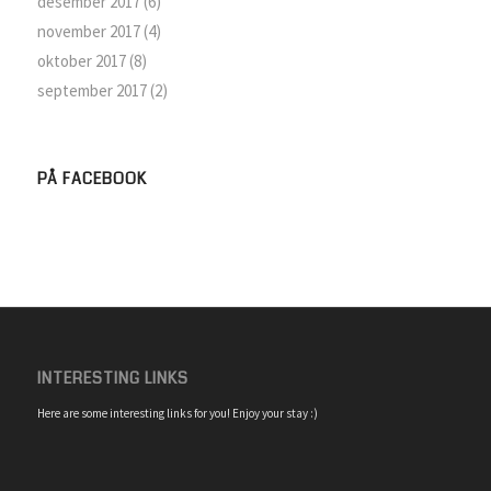
desember 2017
(6)
november 2017
(4)
oktober 2017
(8)
september 2017
(2)
PÅ FACEBOOK
INTERESTING LINKS
Here are some interesting links for you! Enjoy your stay :)