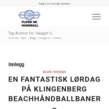
Følg oss i sosiale medier
Tag Archive for: Haugen IL
Du er her:
Hjem
/
Blogg
/
Haugen IL
/
Events
Innlegg
BILDER
,
NYHENDE
EN FANTASTISK LØRDAG
PÅ KLINGENBERG
BEACHHÅNDBALLBANER…
–