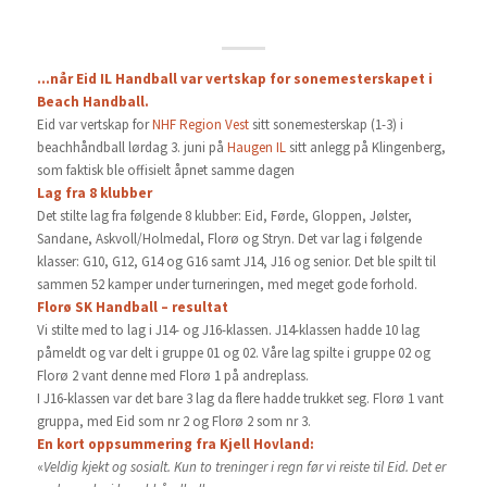
…når Eid IL Handball var vertskap for sonemesterskapet i
Beach Handball.
Eid var vertskap for
NHF Region Vest
sitt sonemesterskap (1-3) i
beachhåndball lørdag 3. juni på
Haugen IL
sitt anlegg på Klingenberg,
som faktisk ble offisielt åpnet samme dagen
Lag fra 8 klubber
Det stilte lag fra følgende 8 klubber: Eid, Førde, Gloppen, Jølster,
Sandane, Askvoll/Holmedal, Florø og Stryn. Det var lag i følgende
klasser: G10, G12, G14 og G16 samt J14, J16 og senior. Det ble spilt til
sammen 52 kamper under turneringen, med meget gode forhold.
Florø SK Handball – resultat
Vi stilte med to lag i J14- og J16-klassen. J14-klassen hadde 10 lag
påmeldt og var delt i gruppe 01 og 02. Våre lag spilte i gruppe 02 og
Florø 2 vant denne med Florø 1 på andreplass.
I J16-klassen var det bare 3 lag da flere hadde trukket seg. Florø 1 vant
gruppa, med Eid som nr 2 og Florø 2 som nr 3.
En kort oppsummering fra Kjell Hovland:
«
Veldig kjekt og sosialt. Kun to treninger i regn før vi reiste til Eid. Det er