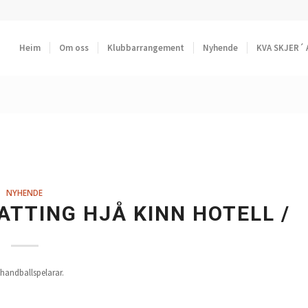
Heim
Om oss
Klubbarrangement
Nyhende
KVA SKJER´ 
NYHENDE
TTING HJÅ KINN HOTELL /
 handballspelarar.