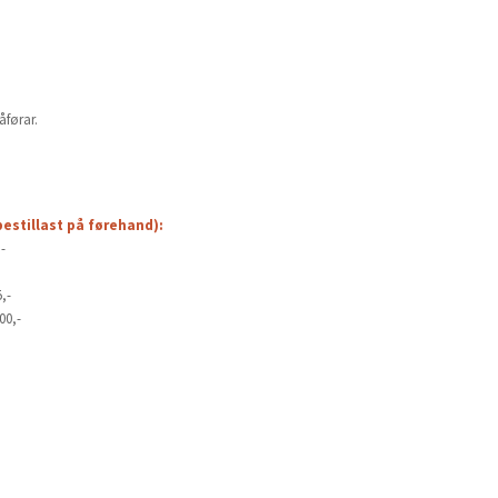
åførar.
bestillast på førehand):
-
,-
0,-