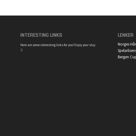
INTERESTING LINKS
LENKER
Norges Hå
Here are some interesting links for you! Enjoy your stay
:)
Spelarlisen
Bergen Cu