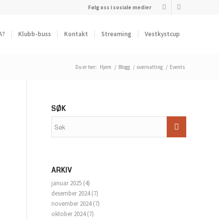
Følg oss i sosiale medier
A?
Klubb-buss
Kontakt
Streaming
Vestkystcup
Du er her:
Hjem
/
Blogg
/
overnatting
/
Events
SØK
ARKIV
januar 2025
(4)
desember 2024
(7)
november 2024
(7)
oktober 2024
(7)