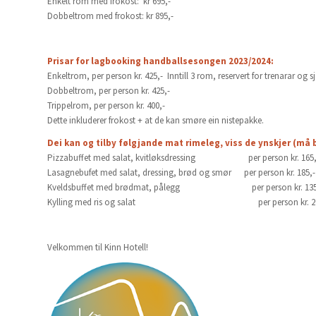
Enkelt rom med frokost: kr 695,-
Dobbeltrom med frokost: kr 895,-
Prisar for lagbooking handballsesongen 2023/2024:
Enkeltrom, per person kr. 425,- Inntill 3 rom, reservert for trenarar og sj
Dobbeltrom, per person kr. 425,-
Trippelrom, per person kr. 400,-
Dette inkluderer frokost + at de kan smøre ein nistepakke.
Dei kan og tilby følgjande mat rimeleg, viss de ynskjer (må 
Pizzabuffet med salat, kvitløksdressing per person kr. 165,
Lasagnebufet med salat, dressing, brød og smør per person kr. 185,-
Kveldsbuffet med brødmat, pålegg per person kr. 135
Kylling med ris og salat per person kr. 20
Velkommen til Kinn Hotell!