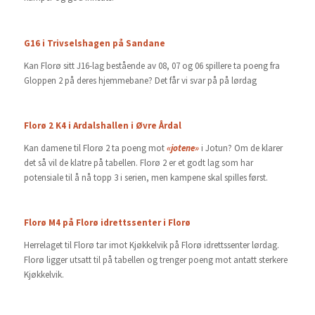
G16 i Trivselshagen på Sandane
Kan Florø sitt J16-lag bestående av 08, 07 og 06 spillere ta poeng fra
Gloppen 2 på deres hjemmebane? Det får vi svar på på lørdag
Florø 2 K4 i Ardalshallen i Øvre Årdal
Kan damene til Florø 2 ta poeng mot
«jotene»
i Jotun? Om de klarer
det så vil de klatre på tabellen. Florø 2 er et godt lag som har
potensiale til å nå topp 3 i serien, men kampene skal spilles først.
Florø M4 på Florø idrettssenter i Florø
Herrelaget til Florø tar imot Kjøkkelvik på Florø idrettssenter lørdag.
Florø ligger utsatt til på tabellen og trenger poeng mot antatt sterkere
Kjøkkelvik.