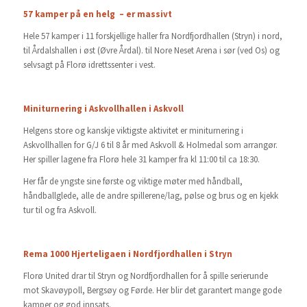
57 kamper på en helg – er massivt
Hele 57 kamper i 11 forskjellige haller fra Nordfjordhallen (Stryn) i nord,
til Årdalshallen i øst (Øvre Årdal). til Nore Neset Arena i sør (ved Os) og
selvsagt på Florø idrettssenter i vest.
Miniturnering i Askvollhallen i Askvoll
Helgens store og kanskje viktigste aktivitet er miniturnering i
Askvollhallen for G/J 6 til 8 år med Askvoll & Holmedal som arrangør.
Her spiller lagene fra Florø hele 31 kamper fra kl 11:00 til ca 18:30.
Her får de yngste sine første og viktige møter med håndball,
håndballglede, alle de andre spillerene/lag, pølse og brus og en kjekk
tur til og fra Askvoll.
Rema 1000 Hjerteligaen i Nordfjordhallen i Stryn
Florø United drar til Stryn og Nordfjordhallen for å spille serierunde
mot Skavøypoll, Bergsøy og Førde. Her blir det garantert mange gode
kamper og god innsats.