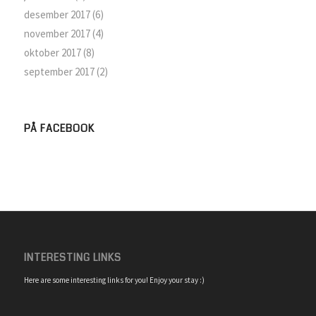
desember 2017
(6)
november 2017
(4)
oktober 2017
(8)
september 2017
(2)
PÅ FACEBOOK
INTERESTING LINKS
Here are some interesting links for you! Enjoy your stay :)