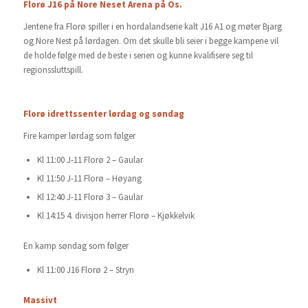
Florø J16 på Nore Neset Arena på Os.
Jentene fra Florø spiller i en hordalandserie kalt J16 A1 og møter Bjarg
og Nore Nest på lørdagen. Om det skulle bli seier i begge kampene vil
de holde følge med de beste i serien og kunne kvalifisere seg til
regionssluttspill.
Florø idrettssenter lørdag og søndag
Fire kamper lørdag som følger
Kl 11:00 J-11 Florø 2 – Gaular
Kl 11:50 J-11 Florø – Høyang
Kl 12:40 J-11 Florø 3 – Gaular
Kl 14:15 4. divisjon herrer Florø – Kjøkkelvik
En kamp søndag som følger
Kl 11:00 J16 Florø 2 – Stryn
Massivt