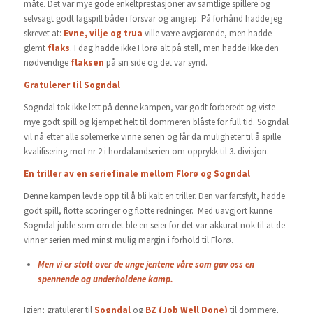
måte. Det var mye gode enkeltprestasjoner av samtlige spillere og
selvsagt godt lagspill både i forsvar og angrep. På forhånd hadde jeg
skrevet at:
Evne, vilje og trua
ville være avgjørende, men hadde
glemt
flaks
. I dag hadde ikke Florø alt på stell, men hadde ikke den
nødvendige
flaksen
på sin side og det var synd.
Gratulerer til Sogndal
Sogndal tok ikke lett på denne kampen, var godt forberedt og viste
mye godt spill og kjempet helt til dommeren blåste for full tid. Sogndal
vil nå etter alle solemerke vinne serien og får da muligheter til å spille
kvalifisering mot nr 2 i hordalandserien om opprykk til 3. divisjon.
En triller av en seriefinale mellom Florø og Sogndal
Denne kampen levde opp til å bli kalt en triller. Den var fartsfylt, hadde
godt spill, flotte scoringer og flotte redninger. Med uavgjort kunne
Sogndal juble som om det ble en seier for det var akkurat nok til at de
vinner serien med minst mulig margin i forhold til Florø.
Men vi er stolt over de unge jentene våre som gav oss en
spennende og underholdene kamp.
Igjen; gratulerer til
Sogndal
og
BZ (Job Well Done)
til dommere,