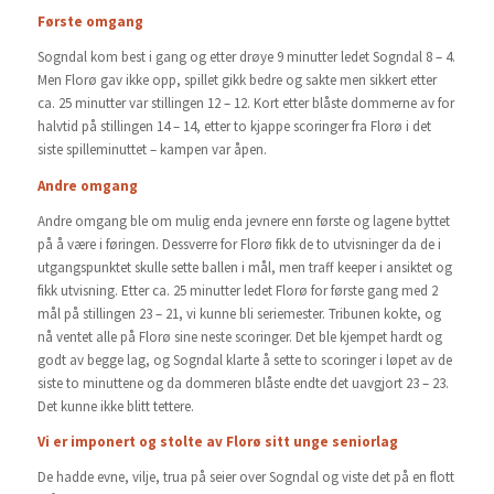
Første omgang
Sogndal kom best i gang og etter drøye 9 minutter ledet Sogndal 8 – 4.
Men Florø gav ikke opp, spillet gikk bedre og sakte men sikkert etter
ca. 25 minutter var stillingen 12 – 12. Kort etter blåste dommerne av for
halvtid på stillingen 14 – 14, etter to kjappe scoringer fra Florø i det
siste spilleminuttet – kampen var åpen.
Andre omgang
Andre omgang ble om mulig enda jevnere enn første og lagene byttet
på å være i føringen. Dessverre for Florø fikk de to utvisninger da de i
utgangspunktet skulle sette ballen i mål, men traff keeper i ansiktet og
fikk utvisning. Etter ca. 25 minutter ledet Florø for første gang med 2
mål på stillingen 23 – 21, vi kunne bli seriemester. Tribunen kokte, og
nå ventet alle på Florø sine neste scoringer. Det ble kjempet hardt og
godt av begge lag, og Sogndal klarte å sette to scoringer i løpet av de
siste to minuttene og da dommeren blåste endte det uavgjort 23 – 23.
Det kunne ikke blitt tettere.
Vi er imponert og stolte av Florø sitt unge seniorlag
De hadde evne, vilje, trua på seier over Sogndal og viste det på en flott