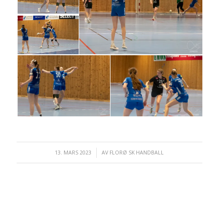
13. MARS 2023
/
AV
FLORØ SK HANDBALL