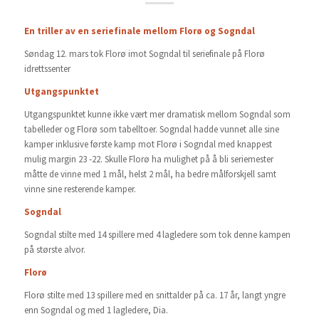
En triller av en seriefinale mellom Florø og Sogndal
Søndag 12. mars tok Florø imot Sogndal til seriefinale på Florø
idrettssenter
Utgangspunktet
Utgangspunktet kunne ikke vært mer dramatisk mellom Sogndal som
tabelleder og Florø som tabelltoer. Sogndal hadde vunnet alle sine
kamper inklusive første kamp mot Florø i Sogndal med knappest
mulig margin 23 -22. Skulle Florø ha mulighet på å bli seriemester
måtte de vinne med 1 mål, helst 2 mål, ha bedre målforskjell samt
vinne sine resterende kamper.
Sogndal
Sogndal stilte med 14 spillere med 4 lagledere som tok denne kampen
på største alvor.
Florø
Florø stilte med 13 spillere med en snittalder på ca. 17 år, langt yngre
enn Sogndal og med 1 lagledere, Dia.