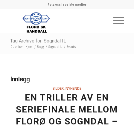
Følg oss i sosiale medier
Tag Archive for: Sogndal IL
Du er her:
Hjem
/
Blogg
/
Sogndal IL
/
Events
Innlegg
BILDER
,
NYHENDE
EN TRILLER AV EN
SERIEFINALE MELLOM
FLORØ OG SOGNDAL –