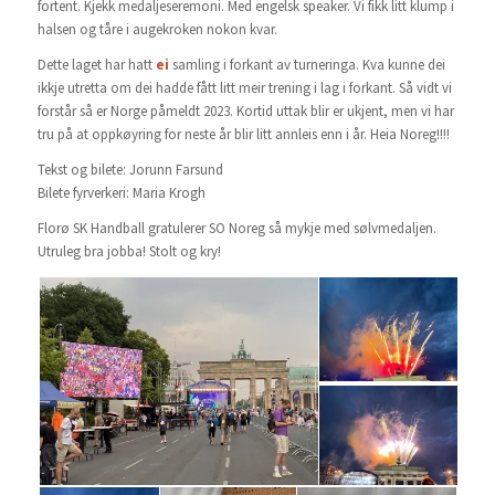
fortent. Kjekk medaljeseremoni. Med engelsk speaker. Vi fikk litt klump i
halsen og tåre i augekroken nokon kvar.
Dette laget har hatt
ei
samling i forkant av turneringa. Kva kunne dei
ikkje utretta om dei hadde fått litt meir trening i lag i forkant. Så vidt vi
forstår så er Norge påmeldt 2023. Kortid uttak blir er ukjent, men vi har
tru på at oppkøyring for neste år blir litt annleis enn i år. Heia Noreg!!!!
Tekst og bilete: Jorunn Farsund
Bilete fyrverkeri: Maria Krogh
Florø SK Handball gratulerer SO Noreg så mykje med sølvmedaljen.
Utruleg bra jobba! Stolt og kry!