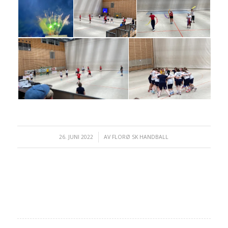
26. JUNI 2022
/
AV
FLORØ SK HANDBALL