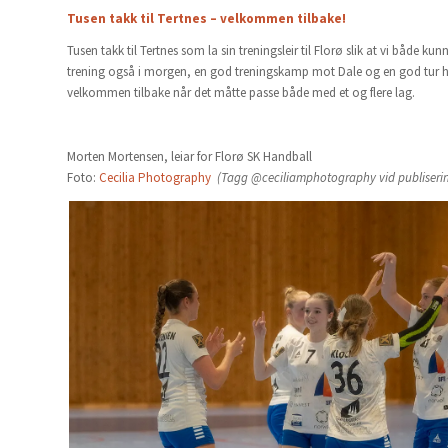
Tusen takk til Tertnes – velkommen tilbake!
Tusen takk til Tertnes som la sin treningsleir til Florø slik at vi både
trening også i morgen, en god treningskamp mot Dale og en god tur hj
velkommen tilbake når det måtte passe både med et og flere lag.
Morten Mortensen, leiar for Florø SK Handball
Foto:
Cecilia Photography
(Tagg @ceciliamphotography vid publiseri