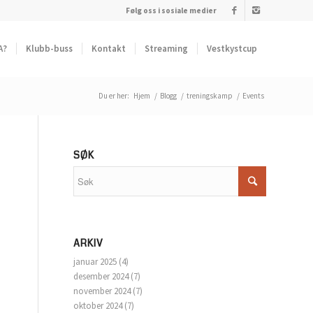
Følg oss i sosiale medier
A?
Klubb-buss
Kontakt
Streaming
Vestkystcup
Du er her:
Hjem
/
Blogg
/
treningskamp
/
Events
SØK
ARKIV
januar 2025
(4)
desember 2024
(7)
november 2024
(7)
oktober 2024
(7)