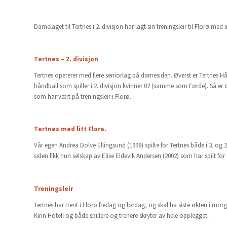
Damelaget til Tertnes i 2. divisjon har lagt sin treningsleir til Florø 
Tertnes – 2. divisjon
Tertnes opererer med flere seniorlag på damesiden. Øverst er Tertnes Hån
håndball som spiller i 2. divisjon kvinner 02 (samme som Førde). Så er det
som har vært på treningsleir i Florø.
Tertnes med litt Florø.
Vår egen Andrea Dolve Ellingsund (1998) spilte for Tertnes både i 3. og 2. 
siden fikk hun selskap av Elise Eldevik Andersen (2002) som har spilt for
Treningsleir
Tertnes har trent i Florø fredag og lørdag, og skal ha siste økten i mo
Kinn Hotell og både spillere og trenere skryter av hele opplegget.