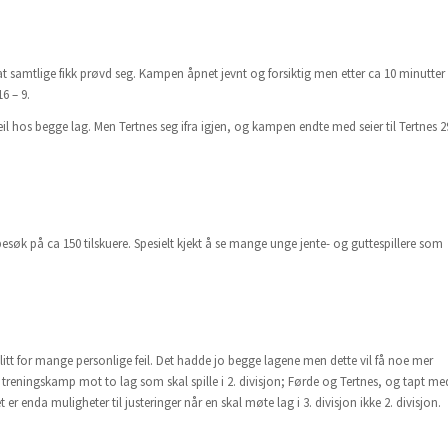
ik at samtlige fikk prøvd seg. Kampen åpnet jevnt og forsiktig men etter ca 10 minutter
6 – 9.
l hos begge lag. Men Tertnes seg ifra igjen, og kampen endte med seier til Tertnes 2
søk på ca 150 tilskuere. Spesielt kjekt å se mange unge jente- og guttespillere som
itt for mange personlige feil. Det hadde jo begge lagene men dette vil få noe mer
ilt treningskamp mot to lag som skal spille i 2. divisjon; Førde og Tertnes, og tapt me
er enda muligheter til justeringer når en skal møte lag i 3. divisjon ikke 2. divisjon.