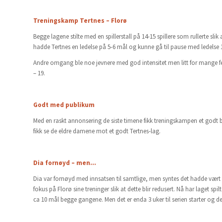
Treningskamp Tertnes – Florø
Begge lagene stilte med en spillerstall på 14-15 spillere som rullerte sl
hadde Tertnes en ledelse på 5-6 mål og kunne gå til pause med ledelse 1
Andre omgang ble noe jevnere med god intensitet men litt for mange fei
– 19.
Godt med publikum
Med en raskt annonsering de siste timene fikk treningskampen et godt be
fikk se de eldre damene mot et godt Tertnes-lag.
Dia fornøyd – men…
Dia var fornøyd med innsatsen til samtlige, men syntes det hadde vært l
fokus på Florø sine treninger slik at dette blir redusert. Nå har laget sp
ca 10 mål begge gangene. Men det er enda 3 uker til serien starter og det 