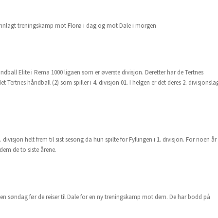
med innlagt treningskamp mot Florø i dag og mot Dale i morgen
dball Elite i Rema 1000 ligaen som er øverste divisjon. Deretter har de Tertnes
 Tertnes håndball (2) som spiller i 4. divisjon 01. I helgen er det deres 2. divisjonsla
divisjon helt frem til sist sesong da hun spilte for Fyllingen i 1. divisjon. For noen år
 dem de to siste årene.
rgen søndag før de reiser til Dale for en ny treningskamp mot dem. De har bodd på