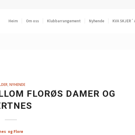
Heim
Om oss
Klubbarrangement
Nyhende
KVA SKJER´ 
LDER
,
NYHENDE
LLOM FLORØS DAMER OG
ERTNES
nes og Florø