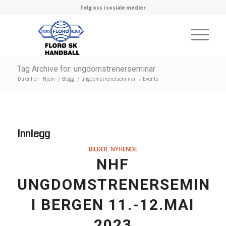
Følg oss i sosiale medier
Tag Archive for: ungdomstrenerseminar
Du er her:
Hjem
/
Blogg
/
ungdomstrenerseminar
/
Events
Innlegg
BILDER
,
NYHENDE
NHF
UNGDOMSTRENERSEMINA
I BERGEN 11.-12.MAI
2023