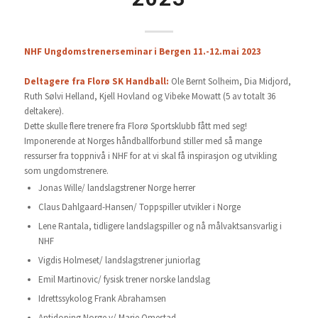
NHF Ungdomstrenerseminar i Bergen 11.-12.mai 2023
Deltagere fra Florø SK Handball:
Ole Bernt Solheim, Dia Midjord,
Ruth Sølvi Helland, Kjell Hovland og Vibeke Mowatt (5 av totalt 36
deltakere).
Dette skulle flere trenere fra Florø Sportsklubb fått med seg!
Imponerende at Norges håndballforbund stiller med så mange
ressurser fra toppnivå i NHF for at vi skal få inspirasjon og utvikling
som ungdomstrenere.
Jonas Wille/ landslagstrener Norge herrer
Claus Dahlgaard-Hansen/ Toppspiller utvikler i Norge
Lene Rantala, tidligere landslagspiller og nå målvaktsansvarlig i
NHF
Vigdis Holmeset/ landslagstrener juniorlag
Emil Martinovic/ fysisk trener norske landslag
Idrettssykolog Frank Abrahamsen
Antidoping Norge v/ Marie Omestad