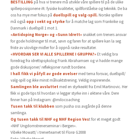
BESTILLING
på hva vi trenere må utvikle våre spillere til på de ulike
spillerposisjonene ift: fysiske kvaliteter, spillforståelse og teknikk. De ba
oss ha mye mer fokus på
duellspill og
valg-spill.
Norske spillere
må også
opp i vekt og styrke
for å matche lag som Frankrike og
Danmark i duellspill 1 mot 1.
«Antidoping Norge» og «Sunn Idrett»
snakket om treners ansvar
for gode holdninger til mat, søvn og faren for at spillere kan la seg
friste av ulovlige midler for å oppnå raske resultater.
«HVORDAN SER VI ALLE SPILLERNE I GRUPPA?»
Et veldig bra
foredrag fra idrettspsykolog Frank Abrahamsen og vi hadde mange
gode diskusjoner/ refleksjoner rundt bordene.
I hall fikk vi påfyll av gode øvelser
med tema forsvar, duellspill/
valg-spill og ikke minst målvaktstrening. Veldig inspirerende.
Samlingen ble avsluttet
med en styrkeøkt fra Emil Martinovic. Her
fikk vi gode tips til hvordan vi legger styrke inn i øktene våre. Dere
finner han på Instagram: @milocoaching
Tusen takk til klubben
som pusha oss avgårde på denne
samlinga.
Og tusen takk til NHF og NHF Region Ves
t for et meget godt
«NHF Ungdomstrenerseminar i Bergen».
Vibeke Mowatt/ i trenerteamet til Florø G2008
Foto: Vibeke Mowat