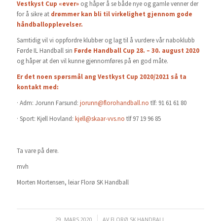
Vestkyst Cup «ever»
og håper å se både nye og gamle venner der
for å sikre at
drømmer kan bli til virkelighet gjennom gode
håndballopplevelser.
Samtidig vil vi oppfordre klubber og lag til å vurdere vår naboklubb
Førde IL Handball sin
Førde Handball Cup 28. – 30. august 2020
og håper at den vil kunne gjennomføres på en god måte.
Er det noen spørsmål ang Vestkyst Cup 2020/2021 så ta
kontakt med:
· Adm: Jorunn Farsund:
jorunn@florohandball.no
tlf: 91 61 61 80
· Sport: Kjell Hovland:
kjell@skaar-vvs.no
tlf 97 19 96 85
Ta vare på dere.
mvh
Morten Mortensen, leiar Florø SK Handball
29. MARS 2020
/
AV
FLORØ SK HANDBALL