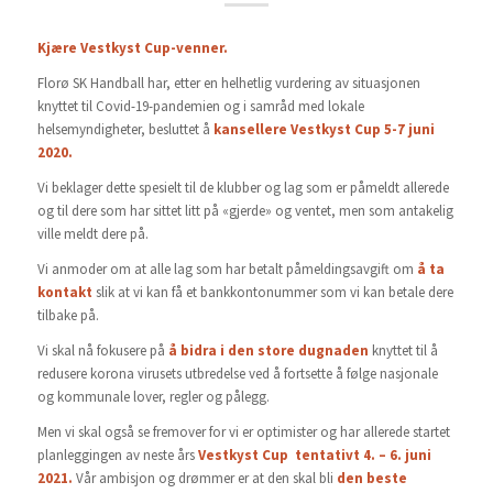
Kjære Vestkyst Cup-venner.
Florø SK Handball har, etter en helhetlig vurdering av situasjonen
knyttet til Covid-19-pandemien og i samråd med lokale
helsemyndigheter, besluttet å
kansellere Vestkyst Cup 5-7 juni
2020.
Vi beklager dette spesielt til de klubber og lag som er påmeldt allerede
og til dere som har sittet litt på «gjerde» og ventet, men som antakelig
ville meldt dere på.
Vi anmoder om at alle lag som har betalt påmeldingsavgift om
å ta
kontakt
slik at vi kan få et bankkontonummer som vi kan betale dere
tilbake på.
Vi skal nå fokusere på
å bidra i den store dugnaden
knyttet til å
redusere korona virusets utbredelse ved å fortsette å følge nasjonale
og kommunale lover, regler og pålegg.
Men vi skal også se fremover for vi er optimister og har allerede startet
planleggingen av neste års
Vestkyst Cup tentativt 4. – 6. juni
2021.
Vår ambisjon og drømmer er at den skal bli
den beste