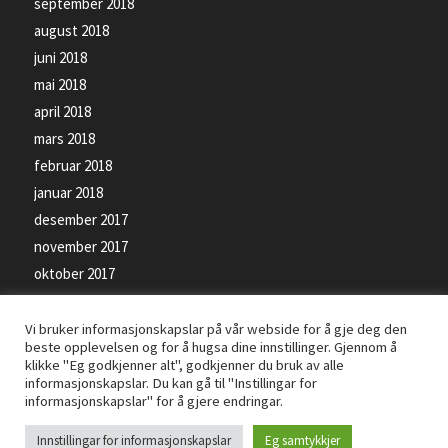
september 2018
august 2018
juni 2018
mai 2018
april 2018
mars 2018
februar 2018
januar 2018
desember 2017
november 2017
oktober 2017
september 2017
Vi bruker informasjonskapslar på vår webside for å gje deg den
beste opplevelsen og for å hugsa dine innstillinger. Gjennom å
klikke "Eg godkjenner alt", godkjenner du bruk av alle
informasjonskapslar. Du kan gå til "Instillingar for
informasjonskapslar" for å gjere endringar.
© Kopirett - Florø SK Handball - Levert av
PRO ISP
- Bilete på siden kan vere
Innstillingar for informasjonskapslar
Eg samtykkjer
beskyttet av opphavsrettsloven -
Personvernerklæring
-
Informasjonskapslar