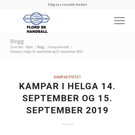
Følg oss i sosiale medier
Blogg
Du er her:
Hjem
/
Blogg
/
Kampaktivitet
/
Kampar i helga 14. september og 15. september 2019
KAMPAKTIVITET
KAMPAR I HELGA 14.
SEPTEMBER OG 15.
SEPTEMBER 2019