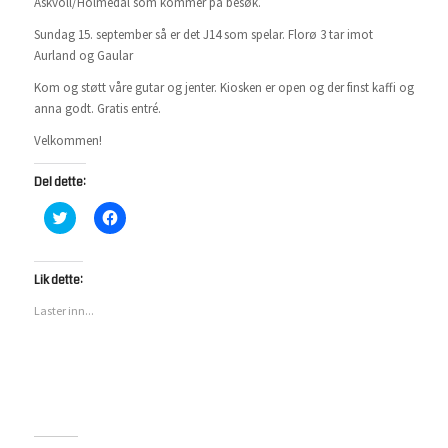
Askvoll/Holmedal som kommer på besøk.
Sundag 15. september så er det J14 som spelar. Florø 3 tar imot
Aurland og Gaular
Kom og støtt våre gutar og jenter. Kiosken er open og der finst kaffi og
anna godt. Gratis entré.
Velkommen!
Del dette:
Klikk
Klikk
for
for
å
å
dele
dele
på
på
Twitter(åpnes
Facebook(åpnes
Lik dette:
i
i
en
en
Laster inn...
ny
ny
fane)
fane)