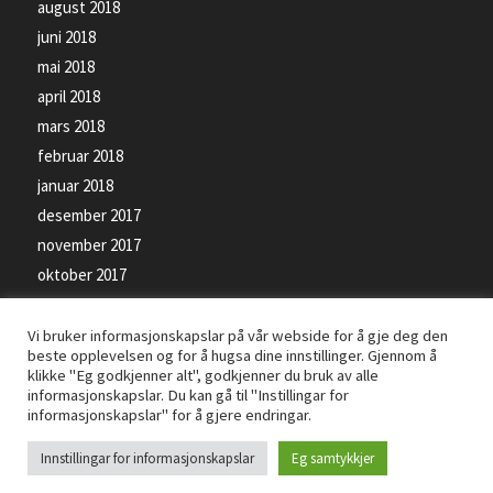
august 2018
juni 2018
mai 2018
april 2018
mars 2018
februar 2018
januar 2018
desember 2017
november 2017
oktober 2017
september 2017
Vi bruker informasjonskapslar på vår webside for å gje deg den
beste opplevelsen og for å hugsa dine innstillinger. Gjennom å
klikke "Eg godkjenner alt", godkjenner du bruk av alle
informasjonskapslar. Du kan gå til "Instillingar for
informasjonskapslar" for å gjere endringar.
© Kopirett - Florø SK Handball - Levert av
PRO ISP
- Bilete på siden kan vere
Innstillingar for informasjonskapslar
Eg samtykkjer
beskyttet av opphavsrettsloven -
Personvernerklæring
-
Informasjonskapslar