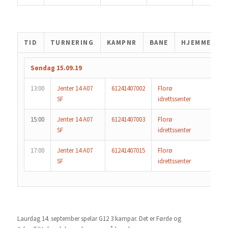
TID
TURNERING
KAMPNR
BANE
HJEMMELAG
Søndag 15.09.19
13:00
Jenter 14 A07
61241407002
Florø
Flo
SF
idrettssenter
3
15:00
Jenter 14 A07
61241407003
Florø
Gau
SF
idrettssenter
17:00
Jenter 14 A07
61241407015
Florø
Flo
SF
idrettssenter
3
Laurdag 14. september spelar G12 3 kampar. Det er Førde og