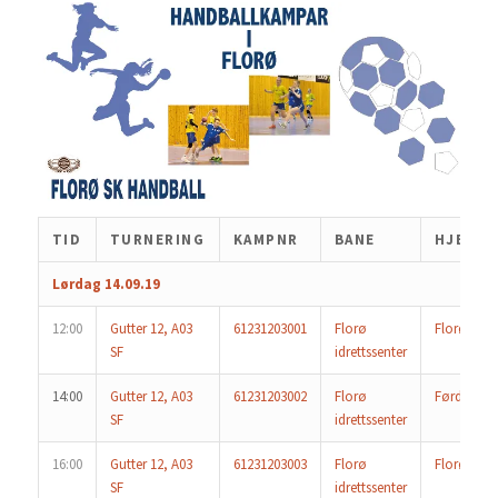
TID
TURNERING
KAMPNR
BANE
HJEMM
Lørdag 14.09.19
12:00
Gutter 12, A03
61231203001
Florø
Florø
SF
idrettssenter
14:00
Gutter 12, A03
61231203002
Florø
Førde
SF
idrettssenter
16:00
Gutter 12, A03
61231203003
Florø
Florø
SF
idrettssenter