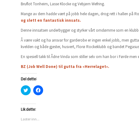
Bruflot Tonheim, Lasse Klocke og Vebjørn Wefring.
Mange av dem hadde vært på jobb hele dagen, drog rett i hallen på Romju
og slett en fantastisk innsats.
Denne innsatsen underbygger og styrker vårt omdømme som en klub
Å være vakt og ha ansvar for garderobe er ingen enkel jobb, men gutta
kvelden og både gjester, husvert, Florø Rockeklubb og bandet Pegasu
En spesiell takk til Ådne Vinda som stiller selv om han bor i Førde men e
BZ (Job Well Done) til gutta fra «Herrelaget».
Del dette:
Klikk
Klikk
for
for
å
å
dele
dele
på
på
Twitter(åpnes
Facebook(åpnes
Lik dette:
i
i
en
en
Laster inn...
ny
ny
fane)
fane)