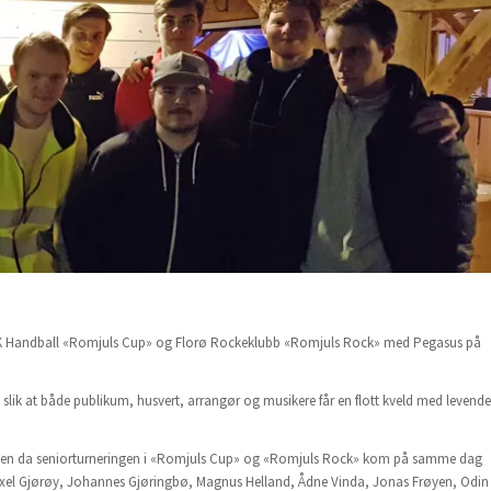
rø SK Handball «Romjuls Cup» og Florø Rockeklubb «Romjuls Rock» med Pegasus på
 slik at både publikum, husvert, arrangør og musikere får en flott kveld med levende
. Men da seniorturneringen i «Romjuls Cup» og «Romjuls Rock» kom på samme dag
, Axel Gjørøy, Johannes Gjøringbø, Magnus Helland, Ådne Vinda, Jonas Frøyen, Odin