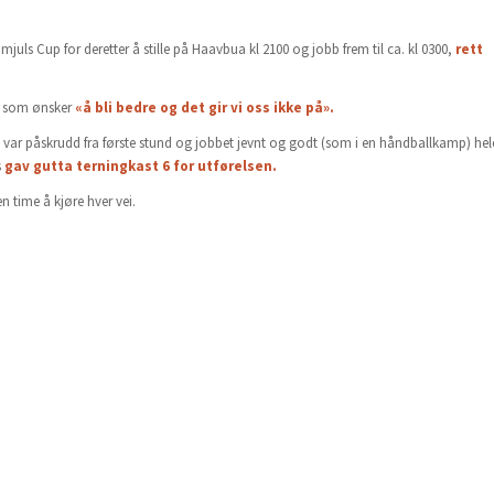
ls Cup for deretter å stille på Haavbua kl 2100 og jobb frem til ca. kl 0300,
rett
b som ønsker
«å bli bedre og det gir vi oss ikke på».
 var påskrudd fra første stund og jobbet jevnt og godt (som i en håndballkamp) hel
s
gav gutta terningkast 6 for utførelsen.
n time å kjøre hver vei.