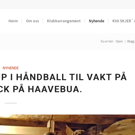
Heim
Om oss
Klubbarrangement
Nyhende
KVA SKJER´ 
Du er her:
Hjem
/
Blogg
NYHENDE
 I HÅNDBALL TIL VAKT PÅ
K PÅ HAAVEBUA.