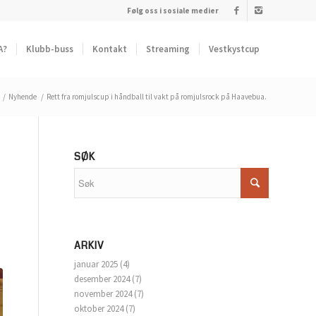
Følg oss i sosiale medier
A?
Klubb-buss
Kontakt
Streaming
Vestkystcup
/
Nyhende
/
Rett fra romjulscup i håndball til vakt på romjulsrock på Haavebua.
SØK
ARKIV
januar 2025
(4)
desember 2024
(7)
november 2024
(7)
oktober 2024
(7)