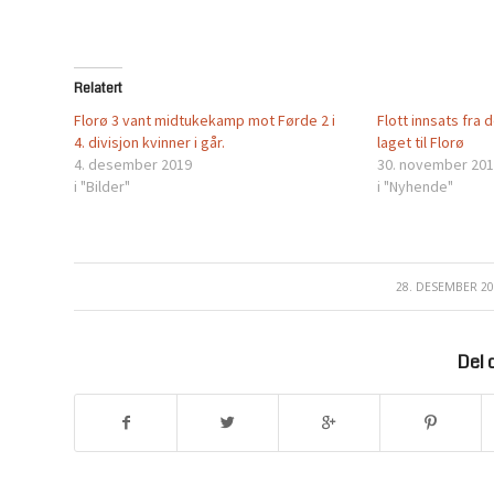
Relatert
Florø 3 vant midtukekamp mot Førde 2 i
Flott innsats fra
4. divisjon kvinner i går.
laget til Florø
4. desember 2019
30. november 20
i "Bilder"
i "Nyhende"
28. DESEMBER 2
/
Del 