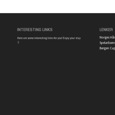
INTERESTING LINKS
LENKER
Norges Hå
Here are some interesting links for you! Enjoy your stay
:)
Spelarlisen
Bergen Cu