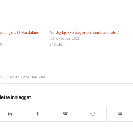
 det unge J18 Hordaland-
Veldig kjekke dager på håndballskole /
12. oktober 2023
19
i "Bilder"
019
AV
FLORØ SK HANDBALL
dette innlegget