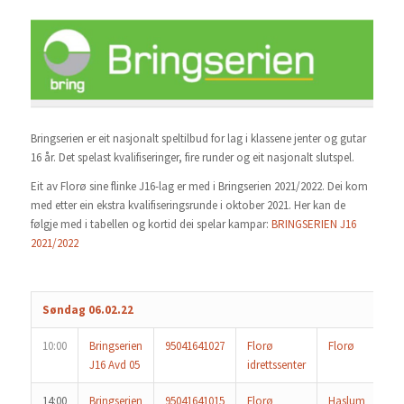
Bringserien er eit nasjonalt speltilbud for lag i klassene jenter og gutar
16 år. Det spelast kvalifiseringer, fire runder og eit nasjonalt slutspel.
Eit av Florø sine flinke J16-lag er med i Bringserien 2021/2022. Dei kom
med etter ein ekstra kvalifiseringsrunde i oktober 2021. Her kan de
følgje med i tabellen og kortid dei spelar kampar:
BRINGSERIEN J16
2021/2022
Søndag 06.02.22
10:00
Bringserien
95041641027
Florø
Florø
Ha
J16 Avd 05
idrettssenter
14:00
Bringserien
95041641015
Florø
Haslum
Fl