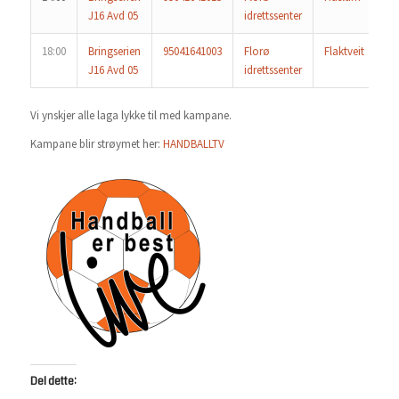
J16 Avd 05
idrettssenter
18:00
Bringserien
95041641003
Florø
Flaktveit
Fl
J16 Avd 05
idrettssenter
Vi ynskjer alle laga lykke til med kampane.
Kampane blir strøymet her:
HANDBALLTV
Del dette: