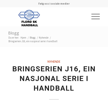
Følg oss i sosiale medier
Blogg
Du er her:
Hjem
/
Blogg
/
Nyhende
/
Bringserien J16, ein nasjonal serie i handball
NYHENDE
BRINGSERIEN J16, EIN
NASJONAL SERIE I
HANDBALL