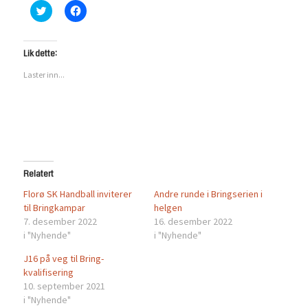
Klikk
Klikk
for
for
å
å
dele
dele
på
på
Twitter(åpnes
Facebook(åpnes
Lik dette:
i
i
en
en
Laster inn...
ny
ny
fane)
fane)
Relatert
Florø SK Handball inviterer
Andre runde i Bringserien i
til Bringkampar
helgen
7. desember 2022
16. desember 2022
i "Nyhende"
i "Nyhende"
J16 på veg til Bring-
kvalifisering
10. september 2021
i "Nyhende"