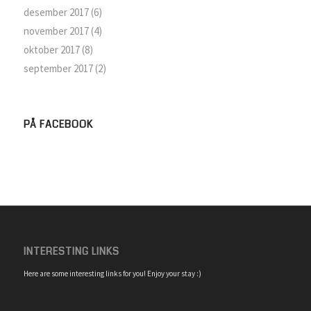
desember 2017
(6)
november 2017
(4)
oktober 2017
(8)
september 2017
(2)
PÅ FACEBOOK
INTERESTING LINKS
Here are some interesting links for you! Enjoy your stay :)