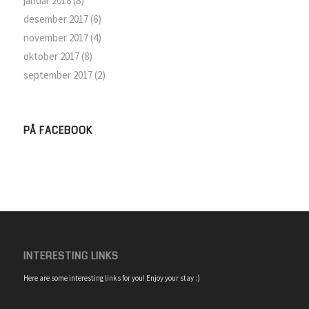
januar 2018
(8)
desember 2017
(6)
november 2017
(4)
oktober 2017
(8)
september 2017
(2)
PÅ FACEBOOK
INTERESTING LINKS
Here are some interesting links for you! Enjoy your stay :)