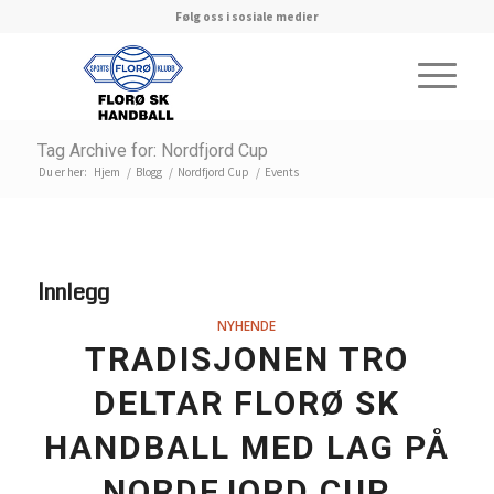
Følg oss i sosiale medier
Tag Archive for: Nordfjord Cup
Du er her:
Hjem
/
Blogg
/
Nordfjord Cup
/
Events
Innlegg
NYHENDE
TRADISJONEN TRO
DELTAR FLORØ SK
HANDBALL MED LAG PÅ
NORDFJORD CUP