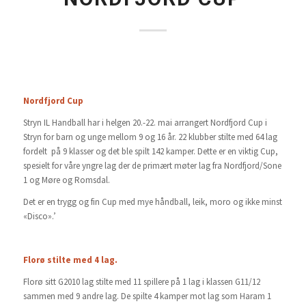
Nordfjord Cup
Stryn IL Handball har i helgen 20.-22. mai arrangert Nordfjord Cup i
Stryn for barn og unge mellom 9 og 16 år. 22 klubber stilte med 64 lag
fordelt på 9 klasser og det ble spilt 142 kamper. Dette er en viktig Cup,
spesielt for våre yngre lag der de primært møter lag fra Nordfjord/Sone
1 og Møre og Romsdal.
Det er en trygg og fin Cup med mye håndball, leik, moro og ikke minst
«Disco».’
Florø stilte med 4 lag.
Florø sitt G2010 lag stilte med 11 spillere på 1 lag i klassen G11/12
sammen med 9 andre lag. De spilte 4 kamper mot lag som Haram 1