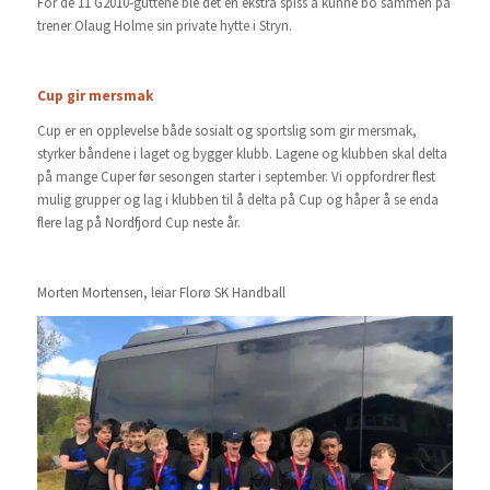
For de 11 G2010-guttene ble det en ekstra spiss å kunne bo sammen på
trener Olaug Holme sin private hytte i Stryn.
Cup gir mersmak
Cup er en opplevelse både sosialt og sportslig som gir mersmak,
styrker båndene i laget og bygger klubb. Lagene og klubben skal delta
på mange Cuper før sesongen starter i september. Vi oppfordrer flest
mulig grupper og lag i klubben til å delta på Cup og håper å se enda
flere lag på Nordfjord Cup neste år.
Morten Mortensen, leiar Florø SK Handball