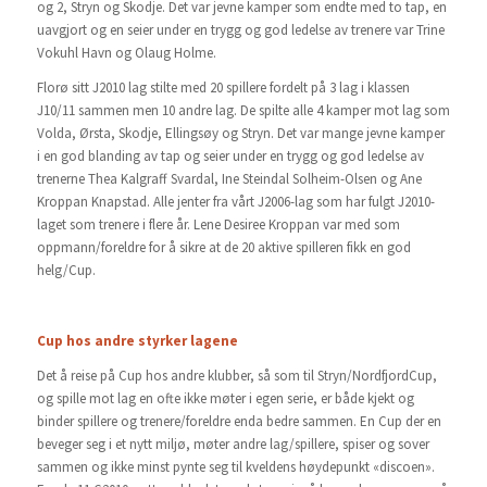
og 2, Stryn og Skodje. Det var jevne kamper som endte med to tap, en
uavgjort og en seier under en trygg og god ledelse av trenere var Trine
Vokuhl Havn og Olaug Holme.
Florø sitt J2010 lag stilte med 20 spillere fordelt på 3 lag i klassen
J10/11 sammen men 10 andre lag. De spilte alle 4 kamper mot lag som
Volda, Ørsta, Skodje, Ellingsøy og Stryn. Det var mange jevne kamper
i en god blanding av tap og seier under en trygg og god ledelse av
trenerne Thea Kalgraff Svardal, Ine Steindal Solheim-Olsen og Ane
Kroppan Knapstad. Alle jenter fra vårt J2006-lag som har fulgt J2010-
laget som trenere i flere år. Lene Desiree Kroppan var med som
oppmann/foreldre for å sikre at de 20 aktive spilleren fikk en god
helg/Cup.
Cup hos andre styrker lagene
Det å reise på Cup hos andre klubber, så som til Stryn/NordfjordCup,
og spille mot lag en ofte ikke møter i egen serie, er både kjekt og
binder spillere og trenere/foreldre enda bedre sammen. En Cup der en
beveger seg i et nytt miljø, møter andre lag/spillere, spiser og sover
sammen og ikke minst pynte seg til kveldens høydepunkt «discoen».