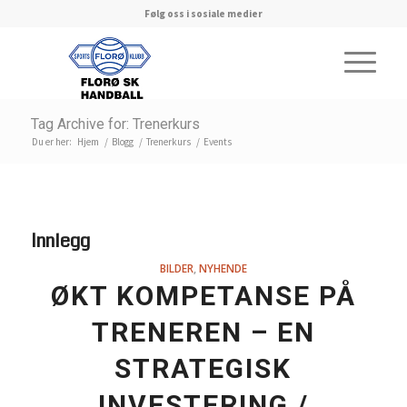
Følg oss i sosiale medier
Tag Archive for: Trenerkurs
Du er her:
Hjem
/
Blogg
/
Trenerkurs
/
Events
Innlegg
BILDER
,
NYHENDE
ØKT KOMPETANSE PÅ
TRENEREN – EN
STRATEGISK
INVESTERING /