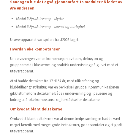
Søndagen ble det også gjennomført to moduler nå ledet av
Are Andresen
Modul 5 Fysisk trening – styrke
Modul 6 Fysisk trening – spenst og hurtighet
Utøverapparatet var spillere fra J2008-laget.
Hvordan øke kompetansen
Undervisningen var en kombinasjon av teori, diskusjon og
gruppearbeid i klasserom og praktisk undervisning på gulvet med et
utøverapparat.
At vi hadde deltakere fra 17 til 57 år, med ulik erfaring og
klubbtilhørighet/kultur, var en berikelse i gruppa. Kommunikasjonen
gikk lett mellom deltakerne både i undervisning og i pausene og
bidrog til å øke kompetanse og forståelse for deltakerne
Omkvedet blant deltakerne
Omkvedet blant deltakerne var at denne tredje samlingen hadde vært
meget lærerik med meget gode instruktører, gode samtaler og et godt
utøverapparat.