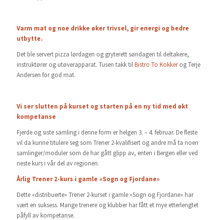
Varm mat og noe drikke øker trivsel, gir energi og bedre
utbytte.
Det ble servert pizza lørdagen og gryterett søndagen til deltakere,
instruktører og utøverapparat. Tusen takk til
Bistro To Kokker
og Terje
Andersen for god mat.
Vi ser slutten på kurset og starten på en ny tid med økt
kompetanse
Fjerde og siste samling i denne form er helgen 3. – 4. februar. De fleste
vil da kunne titulere seg som Trener 2-kvalifisert og andre må ta noen
samlinger/moduler som de har gått glipp av, enten i Bergen eller ved
neste kurs i vår del av regionen.
Årlig Trener 2-kurs i gamle «Sogn og Fjordane»
Dette «distribuerte» Trener 2-kurset i gamle «Sogn og Fjordane» har
vært en suksess. Mange trenere og klubber har fått et mye etterlengtet
påfyll av kompetanse.