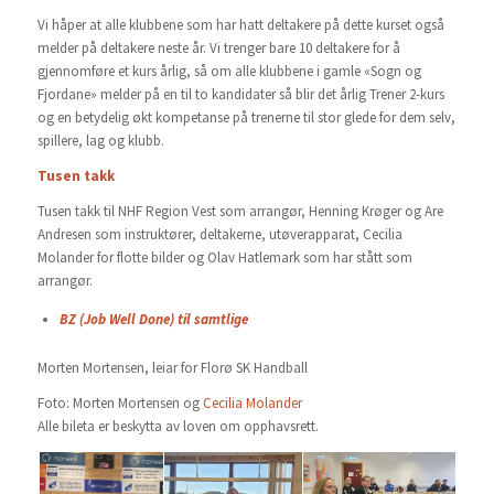
Vi håper at alle klubbene som har hatt deltakere på dette kurset også
melder på deltakere neste år. Vi trenger bare 10 deltakere for å
gjennomføre et kurs årlig, så om alle klubbene i gamle «Sogn og
Fjordane» melder på en til to kandidater så blir det årlig Trener 2-kurs
og en betydelig økt kompetanse på trenerne til stor glede for dem selv,
spillere, lag og klubb.
Tusen takk
Tusen takk til NHF Region Vest som arrangør, Henning Krøger og Are
Andresen som instruktører, deltakerne, utøverapparat, Cecilia
Molander for flotte bilder og Olav Hatlemark som har stått som
arrangør.
BZ (Job Well Done) til samtlige
Morten Mortensen, leiar for Florø SK Handball
Foto: Morten Mortensen og
Cecilia Molander
Alle bileta er beskytta av loven om opphavsrett.