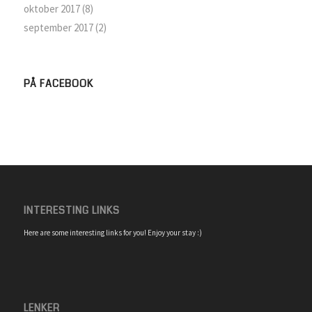
oktober 2017
(8)
september 2017
(2)
PÅ FACEBOOK
INTERESTING LINKS
Here are some interesting links for you! Enjoy your stay :)
LENKER