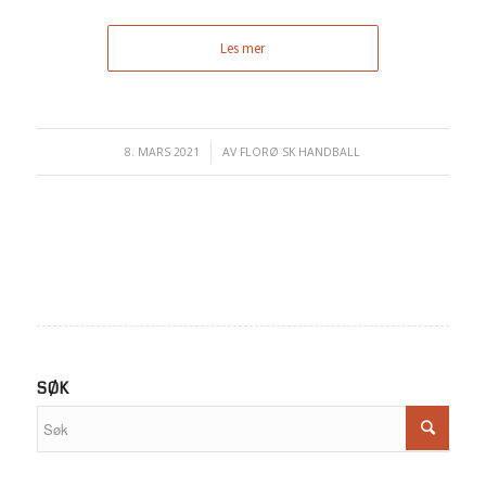
Les mer
8. MARS 2021
/
AV
FLORØ SK HANDBALL
SØK