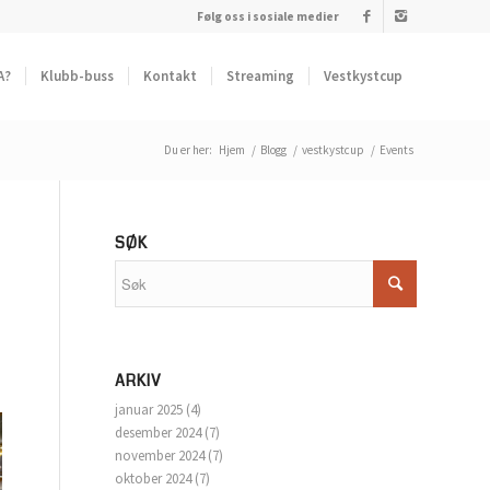
Følg oss i sosiale medier
A?
Klubb-buss
Kontakt
Streaming
Vestkystcup
Du er her:
Hjem
/
Blogg
/
vestkystcup
/
Events
SØK
ARKIV
januar 2025
(4)
desember 2024
(7)
november 2024
(7)
oktober 2024
(7)