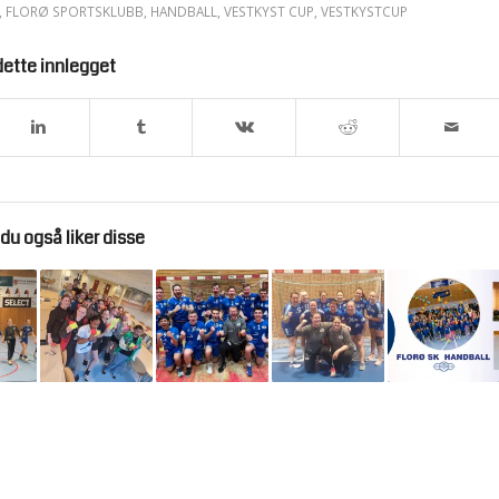
,
FLORØ SPORTSKLUBB
,
HANDBALL
,
VESTKYST CUP
,
VESTKYSTCUP
dette innlegget
du også liker disse