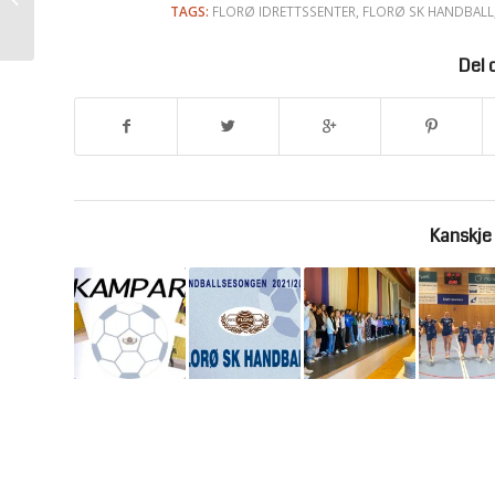
trenarar
TAGS:
FLORØ IDRETTSSENTER
,
FLORØ SK HANDBALL
Del 
Kanskje 