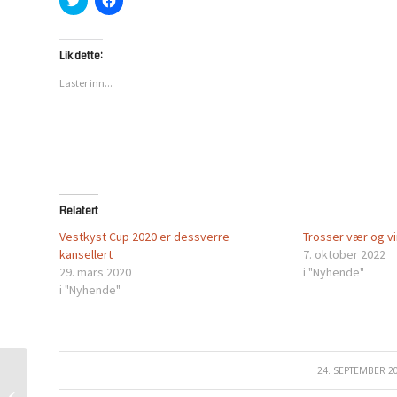
for
for
å
å
dele
dele
på
på
Twitter(åpnes
Facebook(åpnes
Lik dette:
i
i
en
en
Laster inn...
ny
ny
fane)
fane)
Relatert
Vestkyst Cup 2020 er dessverre
Trosser vær og v
kansellert
7. oktober 2022
29. mars 2020
i "Nyhende"
i "Nyhende"
24. SEPTEMBER 2
/
Hjertestarterkurs for