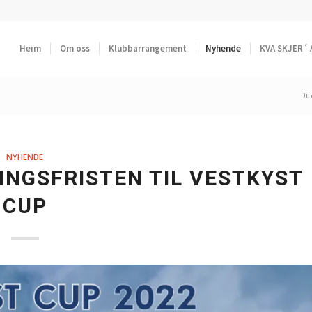
Heim
Om oss
Klubbarrangement
Nyhende
KVA SKJER´ 
Du 
NYHENDE
INGSFRISTEN TIL VESTKYST
CUP