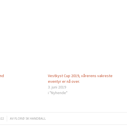
ind
Vestkyst Cup 2019, vårerens vakreste
eventyr er nå over.
3. juni 2019
i "Nyhende"
022
AV
FLORØ SK HANDBALL