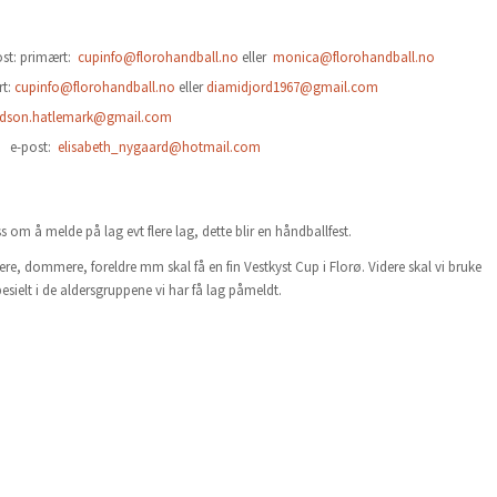
t: primært:
cupinfo@florohandball.no
eller
monica@florohandball.no
rt:
cupinfo@florohandball.no
eller
diamidjord1967@gmail.com
dson.hatlemark@gmail.com
e-post:
elisabeth_nygaard@hotmail.com
om å melde på lag evt flere lag, dette blir en håndballfest.
illere, dommere, foreldre mm skal få en fin Vestkyst Cup i Florø. Videre skal vi bruke
spesielt i de aldersgruppene vi har få lag påmeldt.