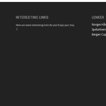
INTERESTING LINKS
LENKER
Norges Hå
Here are some interesting links for you! Enjoy your stay
:)
Spelarlisen
Bergen Cu