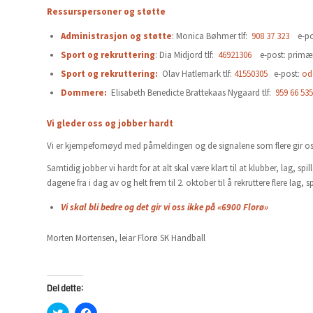
Ressurspersoner og støtte
Administrasjon og støtte
: Monica Bøhmer tlf:
908 37 323
e-pos
Sport og rekruttering
: Dia Midjord tlf:
46921306
e-post: primæ
Sport og rekruttering:
Olav Hatlemark tlf:
41550305
e-post:
od
Dommere
:
Elisabeth Benedicte Brattekaas Nygaard tlf:
959 66 535
Vi gleder oss og jobber hardt
Vi er kjempefornøyd med påmeldingen og de signalene som flere gir oss 
Samtidig jobber vi hardt for at alt skal være klart til at klubber, lag, sp
dagene fra i dag av og helt frem til 2. oktober til å rekruttere flere lag, 
Vi skal bli bedre og det gir vi oss ikke på «6900 Florø»
Morten Mortensen, leiar Florø SK Handball
Del dette:
Klikk
Klikk