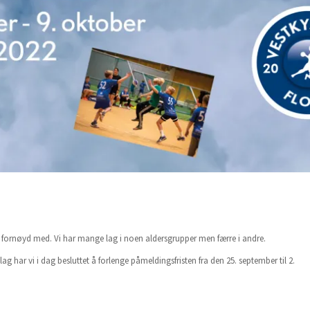
dig fornøyd med. Vi har mange lag i noen aldersgrupper men færre i andre.
ag har vi i dag besluttet å forlenge påmeldingsfristen fra den 25. september til 2.