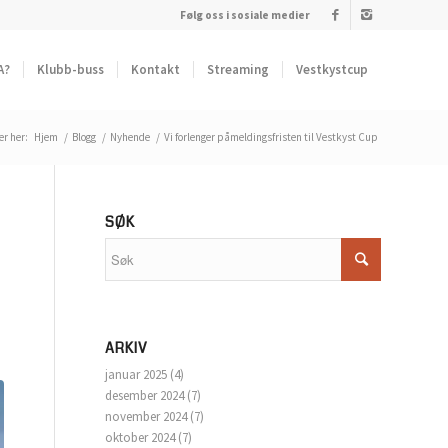
Følg oss i sosiale medier
A?
Klubb-buss
Kontakt
Streaming
Vestkystcup
er her:
Hjem
/
Blogg
/
Nyhende
/
Vi forlenger påmeldingsfristen til Vestkyst Cup
SØK
ARKIV
januar 2025
(4)
desember 2024
(7)
november 2024
(7)
oktober 2024
(7)