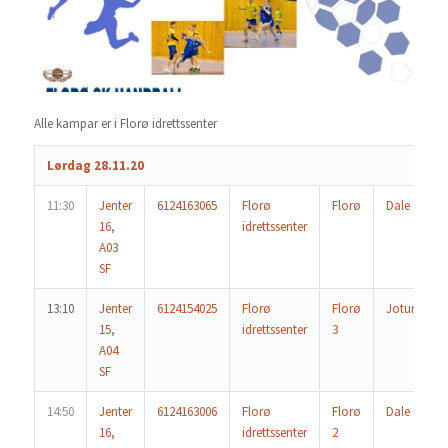
Alle kampar er i Florø idrettssenter
Lørdag 28.11.20
11:30
Jenter
6124163065
Florø
Florø
Dale
16,
idrettssenter
A03
SF
13:10
Jenter
6124154025
Florø
Florø
Jotun
15,
idrettssenter
3
A04
SF
14:50
Jenter
6124163006
Florø
Florø
Dale
16,
idrettssenter
2