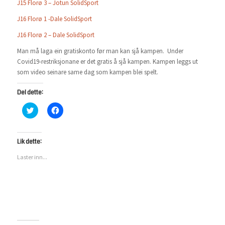
J15 Florø 3 – Jotun SolidSport
J16 Florø 1 -Dale SolidSport
J16 Florø 2 – Dale SolidSport
Man må laga ein gratiskonto før man kan sjå kampen. Under
Covid19-restriksjonane er det gratis å sjå kampen. Kampen leggs ut
som video seinare same dag som kampen blei spelt.
Del dette:
Klikk
Klikk
for
for
å
å
dele
dele
på
på
Twitter(åpnes
Facebook(åpnes
Lik dette:
i
i
en
en
Laster inn...
ny
ny
fane)
fane)