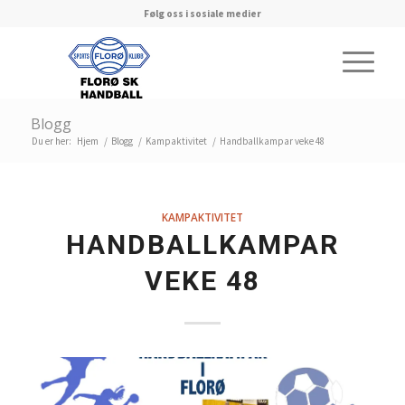
Følg oss i sosiale medier
Blogg
Du er her:
Hjem
/
Blogg
/
Kampaktivitet
/
Handballkampar veke 48
KAMPAKTIVITET
HANDBALLKAMPAR
VEKE 48