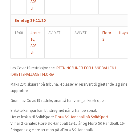
A03
SF
Søndag 29.11.20
13:00
Jenter
AVLYST
AVLYST
Florø
Høyang
16,
2
A03
SF
Les Covid19-restriksjonane:
RETNINGSLINER FOR HANDBALLEN I
IDRETTSHALLANE I FLORØ
Maks 20 tilskuarar på tribuna. 4 plasser er reservert til gjestande lag sine
supportrar.
Grunn av Covid19-restriksjonar så har vi ingen kiosk open.
Enkelte kampar kan bli strøymet når vi har personal.
Her er lenkja til SolidSport:
Florø SK Handball på SolidSport
Vi har 2 kanaler: Florø SK Handball 13-15 år og Florø SK Handball. 16-
åringane og eldre ser man på «Florø SK Handball»