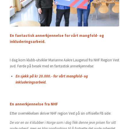
En fantastisk annerkjennelse for vårt mangfold- og
inkluderingsarbeid.
I dag kom klubb-utvikler Marianne Aakre Laugerud fra NHF Region Vest
avd. Førde på besøk med en fantastisk annerkjennelse:
En sjekk på kr 20.000.- for vårt mangfold- og
inkluderingsarbeid.
En annerkjennelse fra NHF
Etter overrekkelsen skriver NHF region Vest på sin offisielle FB side:
De var en av 4 klubber i Norge som i dag fikk denne jeve prisen for sitt
gode arbeid, men en klar oppfordring til å fortsette det gode arbeidet.