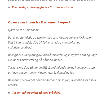
o
Vi er veldig stolte og glade – Gratulerer så mye!
Og en egen hilsen fra Marianne på e-post
Kjære Florø SK Handball.
Det er en stor glede og ære for meg som Klubbrådgiver i NHF region
Vest å kunne tildele dere 20 000 kr til videre mangfolds- og
inkluderingsarbeid.
Dere gjør en viktig oppgave med å inkludere og integrere barn og unge
i klubbens aktiviteter og på håndballbanen.
Takket være dere så har de fått et godt tilbud som de kan benytte seg
av i hverdagen – det er vi dere svært takknemlige for.
Dere oppfyller Norges håndballforbund sin visjon; «Håndball for alle» i
praksis.
o
Tusen takk og lykke til med arbeidet.