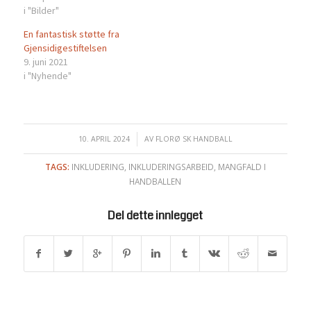
i "Bilder"
En fantastisk støtte fra
Gjensidigestiftelsen
9. juni 2021
i "Nyhende"
10. APRIL 2024
/
AV
FLORØ SK HANDBALL
TAGS:
INKLUDERING
,
INKLUDERINGSARBEID
,
MANGFALD I
HANDBALLEN
Del dette innlegget