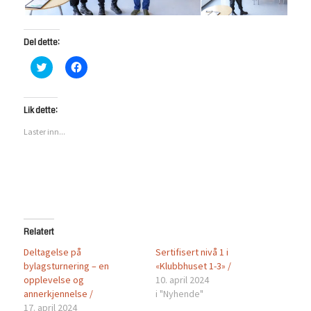
Del dette:
Klikk
Klikk
for
for
å
å
dele
dele
på
på
Twitter(åpnes
Facebook(åpnes
Lik dette:
i
i
en
en
Laster inn...
ny
ny
fane)
fane)
Relatert
Deltagelse på
Sertifisert nivå 1 i
bylagsturnering – en
«Klubbhuset 1-3» /
opplevelse og
10. april 2024
annerkjennelse /
i "Nyhende"
17. april 2024