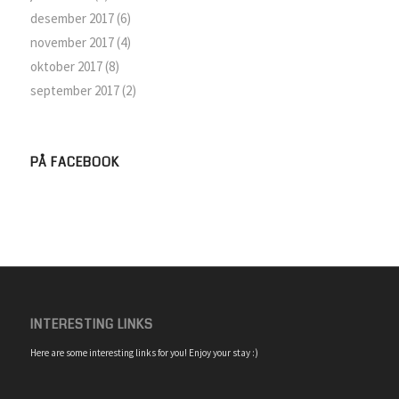
desember 2017
(6)
november 2017
(4)
oktober 2017
(8)
september 2017
(2)
PÅ FACEBOOK
INTERESTING LINKS
Here are some interesting links for you! Enjoy your stay :)