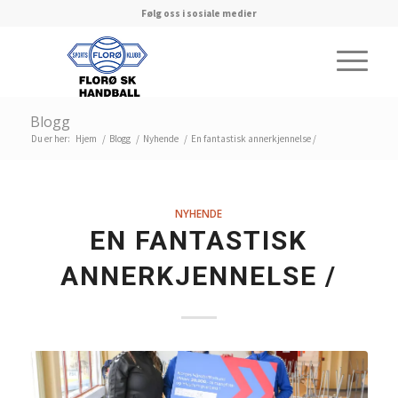
Følg oss i sosiale medier
Blogg
Du er her:
Hjem
/
Blogg
/
Nyhende
/
En fantastisk annerkjennelse /
NYHENDE
EN FANTASTISK
ANNERKJENNELSE /