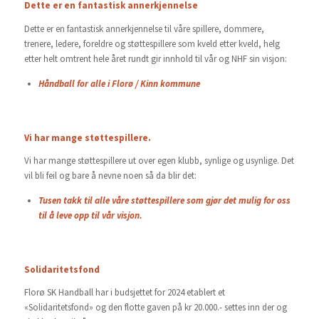
Dette er en fantastisk annerkjennelse
Dette er en fantastisk annerkjennelse til våre spillere, dommere,
trenere, ledere, foreldre og støttespillere som kveld etter kveld, helg
etter helt omtrent hele året rundt gir innhold til vår og NHF sin visjon:
Håndball for alle i Florø / Kinn kommune
Vi har mange støttespillere.
Vi har mange støttespillere ut over egen klubb, synlige og usynlige. Det
vil bli feil og bare å nevne noen så da blir det:
Tusen takk til alle våre støttespillere som gjør det mulig for oss
til å leve opp til vår visjon.
Solidaritetsfond
Florø SK Handball har i budsjettet for 2024 etablert et
«Solidaritetsfond» og den flotte gaven på kr 20.000.- settes inn der og