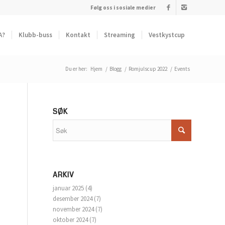
Følg oss i sosiale medier
A?
Klubb-buss
Kontakt
Streaming
Vestkystcup
Du er her:
Hjem
/
Blogg
/
Romjulscup 2022
/
Events
SØK
ARKIV
januar 2025
(4)
desember 2024
(7)
november 2024
(7)
oktober 2024
(7)