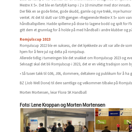
Mestre X 5». Det ble en fartsfylt kamp i 2 x 10 minutter med stor innsats.
Der fikk en se gode finter, gode skudd, gamle og nye trekk, mye humor og
ventet. At det til slutt var G99-gjengen «Regjerende Mestre X 5» som va
håndballspillere. Hadde spillerne på disse to lagene bodd og spilt for Flo
gitt dem et grunnlag for å holde på med håndball i andre klubber og p
Romjulscup 2023
Romjulscup 2022 ble en suksess, der det kjekkeste av alt var alle de s
hjem for å feire jul og delta på romjulsup.
Allerede tidlig i turneringen ble det snakket om Romjulscup 2023 og eve
Selvsagt skal det bli Romjulscup i 2023, det er en viktig tradisjon som 
• Så tusen takk til G06, J06, dommere, deltakere og publikum for å ha g
BZ (Job Well Done) til dere samtlige og velkommen tilbake på Romjuls
Morten Mortensen, leiar Florø SK Handball
Foto: Lene Kroppan og Morten Mortensen