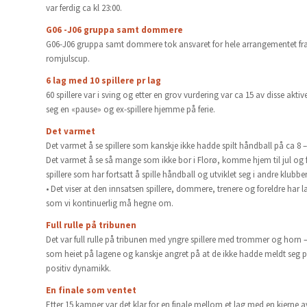
var ferdig ca kl 23:00.
G06 -J06 gruppa samt dommere
G06-J06 gruppa samt dommere tok ansvaret for hele arrangementet fra
romjulscup.
6 lag med 10 spillere pr lag
60 spillere var i sving og etter en grov vurdering var ca 15 av disse akt
seg en «pause» og ex-spillere hjemme på ferie.
Det varmet
Det varmet å se spillere som kanskje ikke hadde spilt håndball på ca 8 –
Det varmet å se så mange som ikke bor i Florø, komme hjem til jul o
spillere som har fortsatt å spille håndball og utviklet seg i andre klubber,
• Det viser at den innsatsen spillere, dommere, trenere og foreldre har l
som vi kontinuerlig må hegne om.
Full rulle på tribunen
Det var full rulle på tribunen med yngre spillere med trommer og horn – 
som heiet på lagene og kanskje angret på at de ikke hadde meldt seg på
positiv dynamikk.
En finale som ventet
Etter 15 kamper var det klar for en finale mellom et lag med en kjerne a