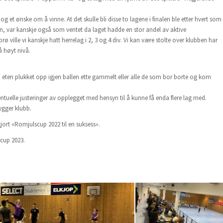
 et ønske om å vinne. At det skulle bli disse to lagene i finalen ble etter hvert som
nn, var kanskje også som ventet da laget hadde en stor andel av aktive
rø ville vi kanskje hatt herrelag i 2, 3 og 4 div. Vi kan være stolte over klubben har
å høyt nivå.
om eten plukket opp igjen ballen ette gammelt eller alle de som bor borte og kom
ntuelle justeringer av opplegget med hensyn til å kunne få enda flere lag med.
bygger klubb.
jort «Romjulscup 2022 til en suksess».
cup 2023.