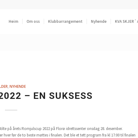
Heim
Om oss
Klubbarrangement
Nyhende
KVA SKJER´ 
LDER
,
NYHENDE
022 – EN SUKSESS
ilte på årets Romjulscup 2022 på Florø idrettssenter onsdag 28. desember.
r hver før de to beste møttes i finalen. Det ble et tett program fra kl 17:00 til finalen